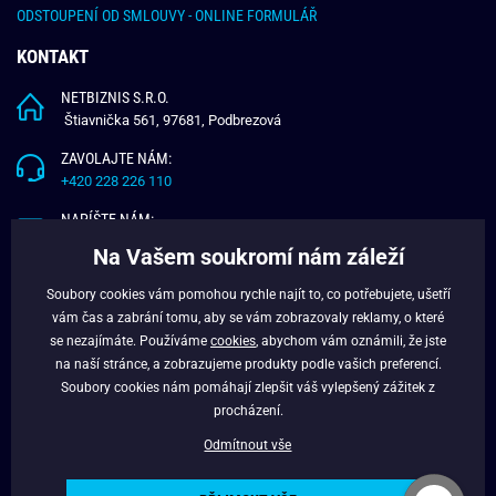
ODSTOUPENÍ OD SMLOUVY - ONLINE FORMULÁŘ
KONTAKT
NETBIZNIS S.R.O.
Štiavnička 561, 97681, Podbrezová
ZAVOLAJTE NÁM:
+420 228 226 110
NAPÍŠTE NÁM:
info@budchlap.cz
Na Vašem soukromí nám záleží
UŽITEČNÉ INFORMACE
Soubory cookies vám pomohou rychle najít to, co potřebujete, ušetří
vám čas a zabrání tomu, aby se vám zobrazovaly reklamy, o které
O NÁS
se nezajímáte. Používáme
cookies
, abychom vám oznámili, že jste
VĚRNOSTNÍ PROGRAM
na naší stránce, a zobrazujeme produkty podle vašich preferencí.
BLOG
Soubory cookies nám pomáhají zlepšit váš vylepšený zážitek z
FACEBOOK
procházení.
Odmítnout vše