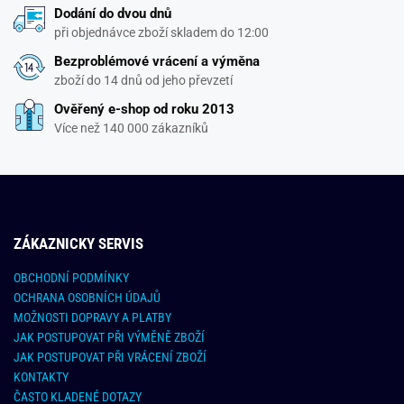
Dodání do dvou dnů
při objednávce zboží skladem do 12:00
Bezproblémové vrácení a výměna
zboží do 14 dnů od jeho převzetí
Ověřený e-shop od roku 2013
Více než 140 000 zákazníků
ZÁKAZNICKY SERVIS
OBCHODNÍ PODMÍNKY
OCHRANA OSOBNÍCH ÚDAJŮ
MOŽNOSTI DOPRAVY A PLATBY
JAK POSTUPOVAT PŘI VÝMĚNĚ ZBOŽÍ
JAK POSTUPOVAT PŘI VRÁCENÍ ZBOŽÍ
KONTAKTY
ČASTO KLADENÉ DOTAZY