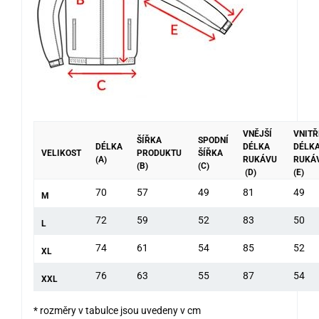
VNĚJŠÍ
VNITŘ
ŠÍŘKA
SPODNÍ
DÉLKA
DÉLKA
DÉLK
VELIKOST
PRODUKTU
ŠÍŘKA
(A)
RUKÁVU
RUKÁ
(B)
(C)
(D)
(E)
70
57
49
81
49
M
72
59
52
83
50
L
74
61
54
85
52
XL
76
63
55
87
54
XXL
* rozměry v tabulce jsou uvedeny v cm