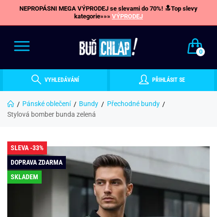
NEPROPÁSNI MEGA VÝPRODEJ se slevami do 70%! 🔝Top slevy
kategorie»»»
VÝPRODEJ
0
VYHLEDÁVÁNÍ
PŘIHLÁSIT SE
Pánské oblečení
Bundy
Přechodné bundy
Stylová bomber bunda zelená
SLEVA -33%
DOPRAVA ZDARMA
SKLADEM