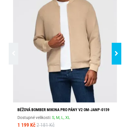
BÉŽOVÁ BOMBER MIKINA PRO PÁNY V2 OM-JANP-0159
PR
Dostupné velikosti:
S,
M,
L,
XL
Dos
1 199 Kč
2 181 Kč
1 