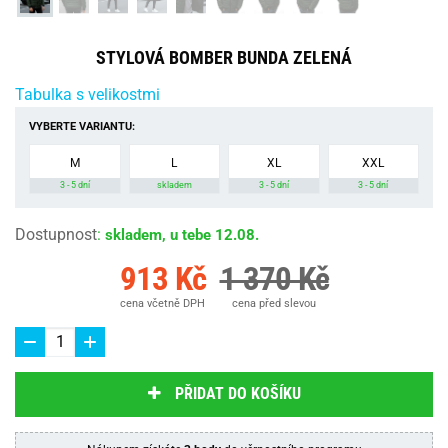
STYLOVÁ BOMBER BUNDA ZELENÁ
Tabulka s velikostmi
VYBERTE VARIANTU:
M
L
XL
XXL
3 - 5 dní
skladem
3 - 5 dní
3 - 5 dní
Dostupnost
:
skladem, u tebe 12.08.
913 Kč
1 370 Kč
cena včetně DPH
cena před slevou
PŘIDAT DO KOŠÍKU