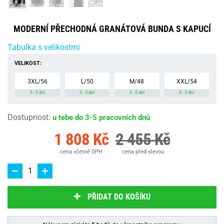
MODERNÍ PŘECHODNÁ GRANÁTOVÁ BUNDA S KAPUCÍ
Tabulka s velikostmi
VELIKOST:
3XL/56
L/50
M/48
XXL/54
3 - 5 dní
3 - 5 dní
3 - 5 dní
3 - 5 dní
Dostupnost
:
u tebe do 3-5 pracovních dnů
1 808 Kč
2 455 Kč
cena včetně DPH
cena před slevou
PŘIDAT DO KOŠÍKU