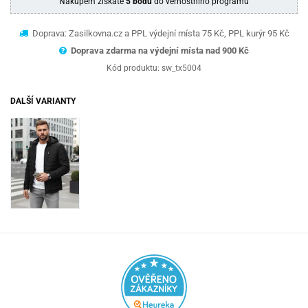
Nákupem získáte
5 bodů
do věrnostního programu
Doprava: Zasilkovna.cz a PPL výdejní místa 75 Kč, PPL kurýr 95 Kč
Doprava zdarma na výdejní místa nad 9
00 Kč
Kód produktu:
sw_tx5004
DALŠÍ VARIANTY