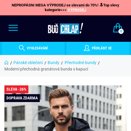
NEPROPÁSNI MEGA VÝPRODEJ se slevami do 70%! 🔝Top slevy
kategorie»»»
VÝPRODEJ
0
VYHLEDÁVÁNÍ
PŘIHLÁSIT SE
Pánské oblečení
Bundy
Přechodné bundy
Moderní přechodná granátová bunda s kapucí
SLEVA -26%
DOPRAVA ZDARMA