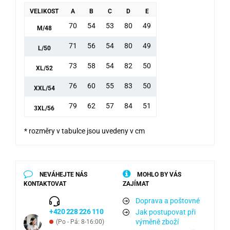
VELIKOST
A
B
C
D
E
70
54
53
80
49
M/48
71
56
54
80
49
L/50
73
58
54
82
50
XL/52
76
60
55
83
50
XXL/54
79
62
57
84
51
3XL/56
* rozměry v tabulce jsou uvedeny v cm
NEVÁHEJTE NÁS
MOHLO BY VÁS
KONTAKTOVAT
ZAJÍMAT
Doprava a poštovné
+420 228 226 110
Jak postupovat při
výměně zboží
(Po - Pá: 8-16:00)