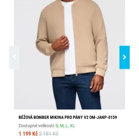
BÉŽOVÁ BOMBER MIKINA PRO PÁNY V2 OM-JANP-0159
PR
Dostupné velikosti:
S,
M,
L,
XL
Dos
1 199 Kč
2 181 Kč
1 