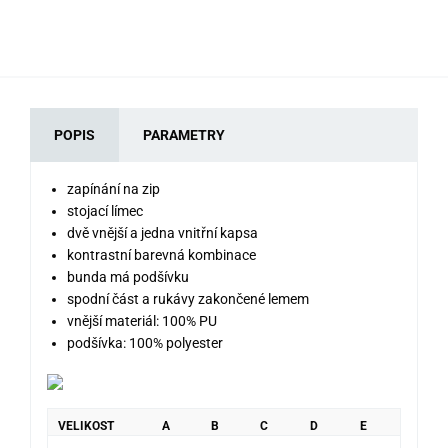
POPIS
PARAMETRY
zapínání na zip
stojací límec
dvě vnější a jedna vnitřní kapsa
kontrastní barevná kombinace
bunda má podšívku
spodní část a rukávy zakončené lemem
vnější materiál: 100% PU
podšívka: 100% polyester
VELIKOST
A
B
C
D
E