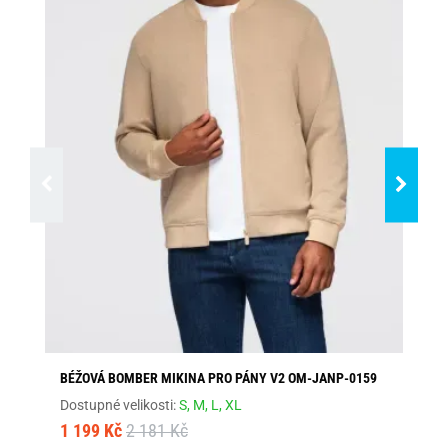
BÉŽOVÁ BOMBER MIKINA PRO PÁNY V2 OM-JANP-0159
PR
Dostupné velikosti:
S,
M,
L,
XL
Dos
1 199 Kč
2 181 Kč
1 