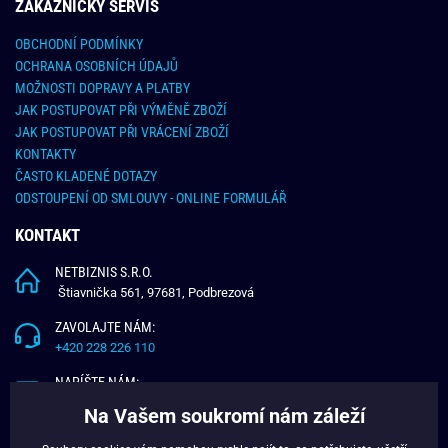
ZÁKAZNICKY SERVIS
OBCHODNÍ PODMÍNKY
OCHRANA OSOBNÍCH ÚDAJŮ
MOŽNOSTI DOPRAVY A PLATBY
JAK POSTUPOVAT PŘI VÝMĚNĚ ZBOŽÍ
JAK POSTUPOVAT PŘI VRÁCENÍ ZBOŽÍ
KONTAKTY
ČASTO KLADENÉ DOTAZY
ODSTOUPENÍ OD SMLOUVY - ONLINE FORMULÁŘ
KONTAKT
NETBIZNIS S.R.O.
Štiavnička 561, 97681, Podbrezová
ZAVOLAJTE NÁM:
+420 228 226 110
NAPÍŠTE NÁM:
info@budchlap.cz
Na Vašem soukromí nám záleží
UŽITEČNÉ INFORMACE