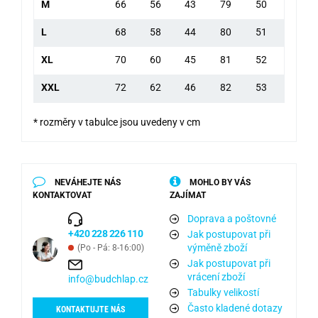
M
66
56
43
79
50
L
68
58
44
80
51
XL
70
60
45
81
52
XXL
72
62
46
82
53
* rozměry v tabulce jsou uvedeny v cm
NEVÁHEJTE NÁS
MOHLO BY VÁS
KONTAKTOVAT
ZAJÍMAT
Doprava a poštovné
+420 228 226 110
Jak postupovat při
výměně zboží
(Po - Pá: 8-16:00)
Jak postupovat při
vrácení zboží
info@budchlap.cz
Tabulky velikostí
Často kladené dotazy
KONTAKTUJTE NÁS