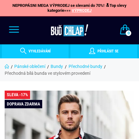
NEPROPÁSNI MEGA VÝPRODEJ se slevami do 70%! 🔝Top slevy
kategorie»»»
VÝPRODEJ
0
VYHLEDÁVÁNÍ
PŘIHLÁSIT SE
Pánské oblečení
Bundy
Přechodné bundy
Přechodná bílá bunda ve stylovém provedení
SLEVA -17%
DOPRAVA ZDARMA