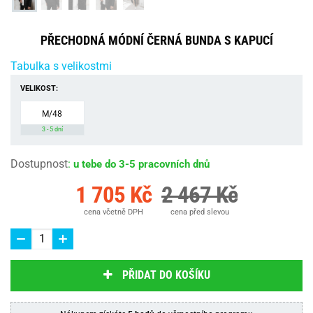
PŘECHODNÁ MÓDNÍ ČERNÁ BUNDA S KAPUCÍ
Tabulka s velikostmi
VELIKOST:
M/48
3 - 5 dní
Dostupnost
:
u tebe do 3-5 pracovních dnů
1 705 Kč
2 467 Kč
cena včetně DPH
cena před slevou
PŘIDAT DO KOŠÍKU