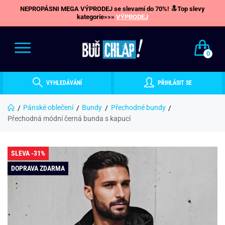
NEPROPÁSNI MEGA VÝPRODEJ se slevami do 70%! 🔝Top slevy
kategorie»»»
VÝPRODEJ
0
VYHLEDÁVÁNÍ
PŘIHLÁSIT SE
Pánské oblečení
Bundy
Přechodné bundy
Přechodná módní černá bunda s kapucí
SLEVA -31%
DOPRAVA ZDARMA