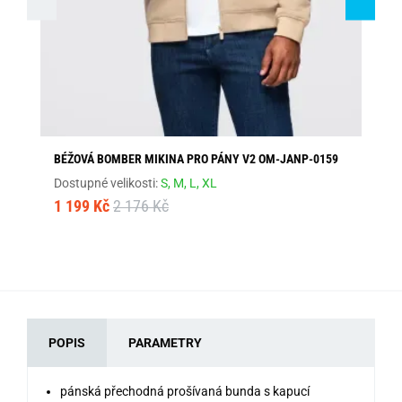
BÉŽOVÁ BOMBER MIKINA PRO PÁNY V2 OM-JANP-0159
PR
Dostupné velikosti:
S,
M,
L,
XL
Dos
1 199 Kč
2 176 Kč
1 
POPIS
PARAMETRY
pánská přechodná prošívaná bunda s kapucí