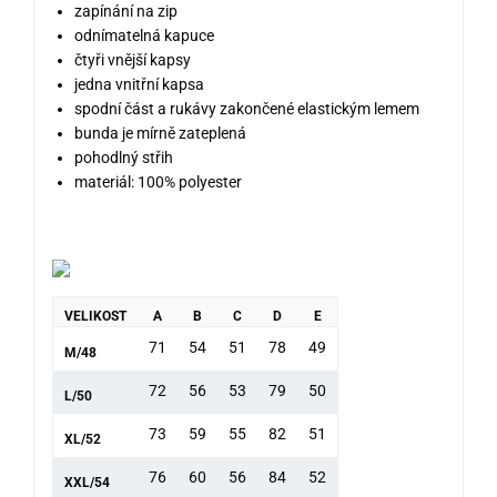
zapínání na zip
odnímatelná kapuce
čtyři vnější kapsy
jedna vnitřní kapsa
spodní část a rukávy zakončené elastickým lemem
bunda je mírně zateplená
pohodlný střih
materiál: 100% polyester
VELIKOST
A
B
C
D
E
71
54
51
78
49
M/48
72
56
53
79
50
L/50
73
59
55
82
51
XL/52
76
60
56
84
52
XXL/54