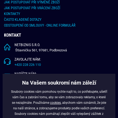
JAK POSTUPOVAT PŘI VÝMĚNĚ ZBOŽÍ
JAK POSTUPOVAT PŘI VRÁCENÍ ZBOŽÍ
KONTAKTY
ČASTO KLADENÉ DOTAZY
ODSTOUPENÍ OD SMLOUVY - ONLINE FORMULÁŘ
KONTAKT
NETBIZNIS S.R.O.
Štiavnička 561, 97681, Podbrezová
ZAVOLAJTE NÁM:
+420 228 226 110
NAPÍŠTE NÁM:
info@budchlap.cz
Na Vašem soukromí nám záleží
UŽITEČNÉ INFORMACE
Soubory cookies vám pomohou rychle najít to, co potřebujete, ušetří
vám čas a zabrání tomu, aby se vám zobrazovaly reklamy, o které
O NÁS
se nezajímáte. Používáme
cookies
, abychom vám oznámili, že jste
VĚRNOSTNÍ PROGRAM
na naší stránce, a zobrazujeme produkty podle vašich preferencí.
BLOG
Soubory cookies nám pomáhají zlepšit váš vylepšený zážitek z