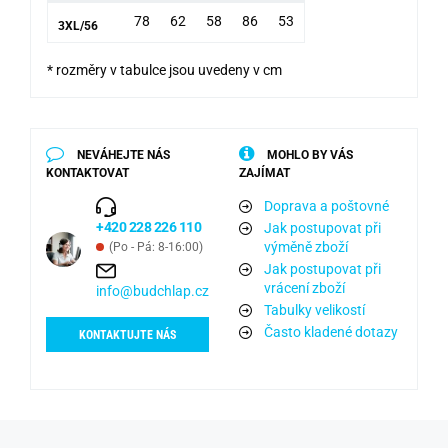
78
62
58
86
53
3XL/56
* rozměry v tabulce jsou uvedeny v cm
NEVÁHEJTE NÁS
MOHLO BY VÁS
KONTAKTOVAT
ZAJÍMAT
Doprava a poštovné
+420 228 226 110
Jak postupovat při
výměně zboží
(Po - Pá: 8-16:00)
Jak postupovat při
vrácení zboží
info@budchlap.cz
Tabulky velikostí
Často kladené dotazy
KONTAKTUJTE NÁS