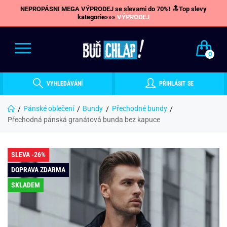
NEPROPÁSNI MEGA VÝPRODEJ se slevami do 70%! 🔝Top slevy
kategorie»»»
VÝPRODEJ
0
VYHLEDÁVÁNÍ
PŘIHLÁSIT SE
Pánské oblečení
Bundy
Přechodné bundy
Přechodná pánská granátová bunda bez kapuce
SLEVA -26%
DOPRAVA ZDARMA
SKLADEM