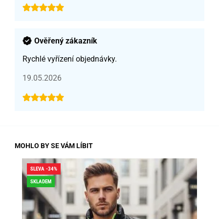
Ověřený zákazník
Rychlé vyřízení objednávky.
19.05.2026
MOHLO BY SE VÁM LÍBIT
SLEVA -34%
SLE
SKLADEM
DO