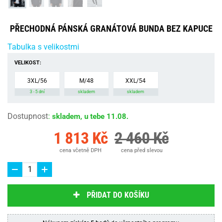
PŘECHODNÁ PÁNSKÁ GRANÁTOVÁ BUNDA BEZ KAPUCE
Tabulka s velikostmi
VELIKOST:
3XL/56
M/48
XXL/54
3 - 5 dní
skladem
skladem
Dostupnost
:
skladem, u tebe 11.08.
1 813 Kč
2 460 Kč
cena včetně DPH
cena před slevou
PŘIDAT DO KOŠÍKU