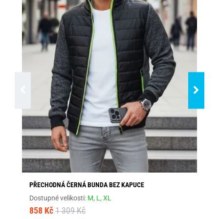
PŘECHODNÁ ČERNÁ BUNDA BEZ KAPUCE
BÉ
Dostupné velikosti:
M,
L,
XL
Dos
858 Kč
1 309 Kč
1 