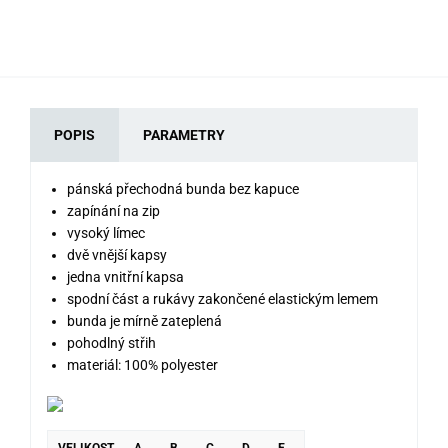
POPIS
PARAMETRY
pánská přechodná bunda bez kapuce
zapínání na zip
vysoký límec
dvě vnější kapsy
jedna vnitřní kapsa
spodní část a rukávy zakončené elastickým lemem
bunda je mírně zateplená
pohodlný střih
materiál: 100% polyester
VELIKOST
A
B
C
D
E