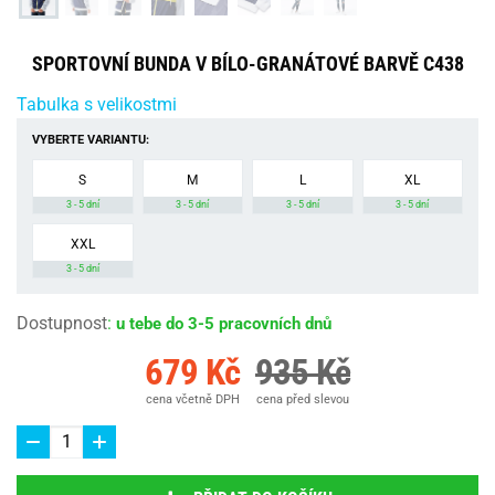
SPORTOVNÍ BUNDA V BÍLO-GRANÁTOVÉ BARVĚ C438
Tabulka s velikostmi
VYBERTE VARIANTU:
S
M
L
XL
3 - 5 dní
3 - 5 dní
3 - 5 dní
3 - 5 dní
XXL
3 - 5 dní
Dostupnost
:
u tebe do 3-5 pracovních dnů
679 Kč
935 Kč
cena včetně DPH
cena před slevou