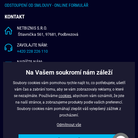
ODSTOUPENÍ OD SMLOUVY - ONLINE FORMULÁŘ
KONTAKT
NETBIZNIS S.R.O.
Štiavnička 561, 97681, Podbrezová
ZAVOLAJTE NÁM:
+420 228 226 110
NAPÍŠTE NÁM:
info@budchlap.cz
Na Vašem soukromí nám záleží
UŽITEČNÉ INFORMACE
Soubory cookies vám pomohou rychle najít to, co potřebujete, ušetří
vám čas a zabrání tomu, aby se vám zobrazovaly reklamy, o které
O NÁS
se nezajímáte. Používáme
cookies
, abychom vám oznámili, že jste
VĚRNOSTNÍ PROGRAM
na naší stránce, a zobrazujeme produkty podle vašich preferencí.
BLOG
Soubory cookies nám pomáhají zlepšit váš vylepšený zážitek z
FACEBOOK
procházení.
Odmítnout vše