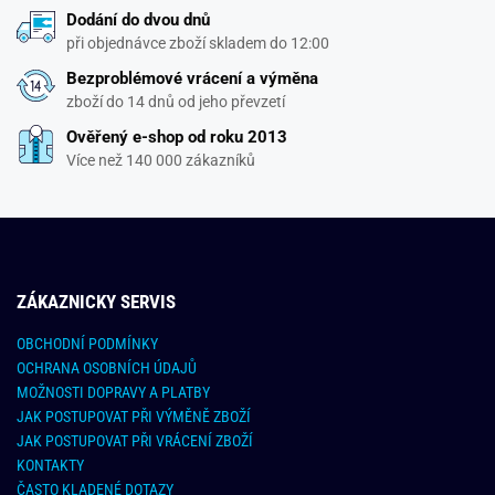
Dodání do dvou dnů
při objednávce zboží skladem do 12:00
Bezproblémové vrácení a výměna
zboží do 14 dnů od jeho převzetí
Ověřený e-shop od roku 2013
Více než 140 000 zákazníků
ZÁKAZNICKY SERVIS
OBCHODNÍ PODMÍNKY
OCHRANA OSOBNÍCH ÚDAJŮ
MOŽNOSTI DOPRAVY A PLATBY
JAK POSTUPOVAT PŘI VÝMĚNĚ ZBOŽÍ
JAK POSTUPOVAT PŘI VRÁCENÍ ZBOŽÍ
KONTAKTY
ČASTO KLADENÉ DOTAZY