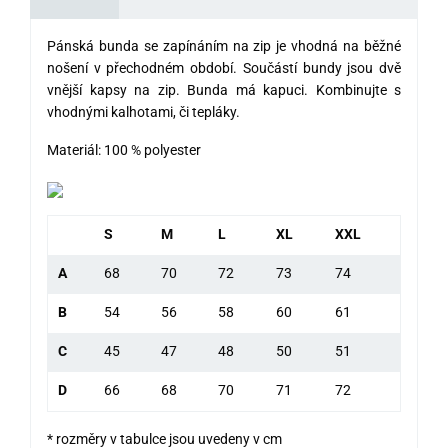
Pánská bunda se zapínáním na zip je vhodná na běžné
nošení v přechodném období. Součástí bundy jsou dvě
vnější kapsy na
zip. Bunda má kapuci. Kombinujte s
vhodnými kalhotami, či tepláky.
Materiál: 100 % polyester
S
M
L
XL
XXL
A
68
70
72
73
74
B
54
56
58
60
61
C
45
47
48
50
51
D
66
68
70
71
72
* rozměry v tabulce jsou uvedeny v cm