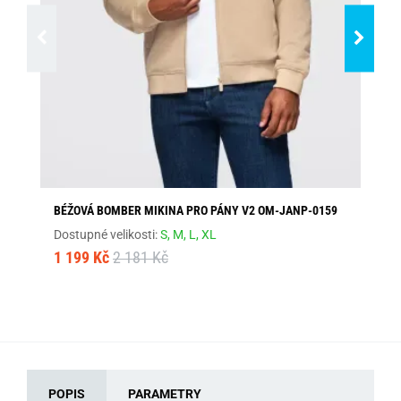
BÉŽOVÁ BOMBER MIKINA PRO PÁNY V2 OM-JANP-0159
PR
Dostupné velikosti:
S,
M,
L,
XL
Dos
1 199 Kč
2 181 Kč
1 
POPIS
PARAMETRY