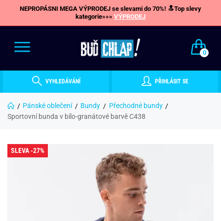
NEPROPÁSNI MEGA VÝPRODEJ se slevami do 70%! 🔝Top slevy
kategorie»»»
VÝPRODEJ
0
VYHLEDÁVÁNÍ
PŘIHLÁSIT SE
Pánské oblečení
Bundy
Přechodné bundy
Sportovní bunda v bílo-granátové barvě C438
SLEVA -27%