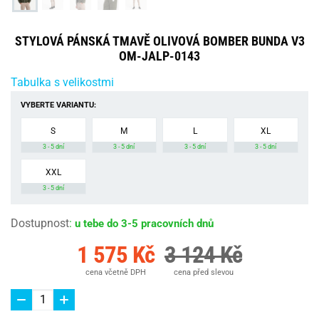
STYLOVÁ PÁNSKÁ TMAVĚ OLIVOVÁ BOMBER BUNDA V3
OM-JALP-0143
Tabulka s velikostmi
VYBERTE VARIANTU:
S
M
L
XL
3 - 5 dní
3 - 5 dní
3 - 5 dní
3 - 5 dní
XXL
3 - 5 dní
Dostupnost
:
u tebe do 3-5 pracovních dnů
1 575 Kč
3 124 Kč
cena včetně DPH
cena před slevou