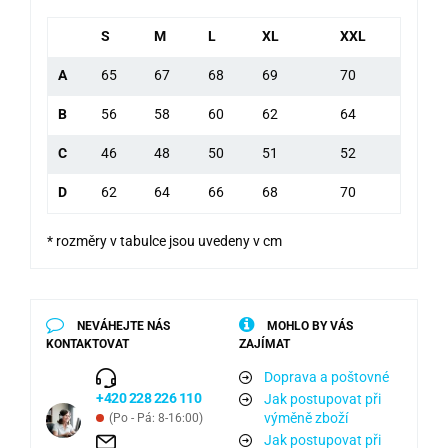
S
M
L
XL
XXL
A
65
67
68
69
70
B
56
58
60
62
64
C
46
48
50
51
52
D
62
64
66
68
70
* rozměry v tabulce jsou uvedeny v cm
NEVÁHEJTE NÁS
MOHLO BY VÁS
KONTAKTOVAT
ZAJÍMAT
Doprava a poštovné
+420 228 226 110
Jak postupovat při
výměně zboží
(Po - Pá: 8-16:00)
Jak postupovat při