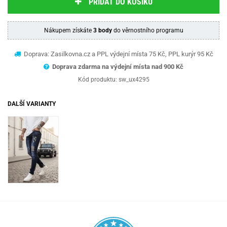
PŘIDAT DO KOŠÍKU
Nákupem získáte
3 body
do věrnostního programu
Doprava: Zasilkovna.cz a PPL výdejní místa 75 Kč, PPL kurýr 95 Kč
Doprava zdarma na výdejní místa nad 9
00 Kč
Kód produktu:
sw_ux4295
DALŠÍ VARIANTY