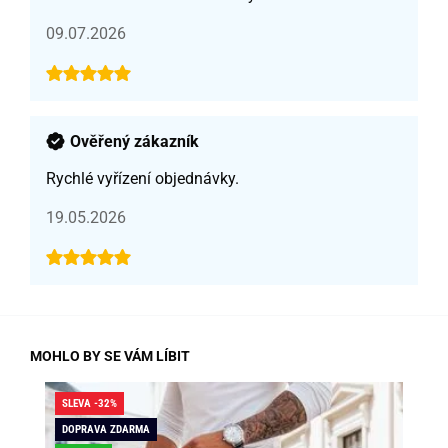
09.07.2026
Ověřený zákazník
Rychlé vyřízení objednávky.
19.05.2026
MOHLO BY SE VÁM LÍBIT
SLEVA -32%
SLE
DOPRAVA ZDARMA
DO