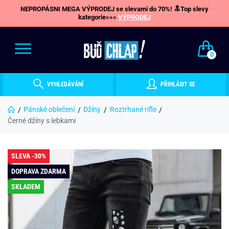
NEPROPÁSNI MEGA VÝPRODEJ se slevami do 70%! 🔝Top slevy
kategorie»»»
VÝPRODEJ
0
VYHLEDÁVÁNÍ
PŘIHLÁSIT SE
Pánské oblečení
Džíny
Roztrhané rifle
Černé džíny s lebkami
SLEVA -30%
DOPRAVA ZDARMA
SKLADEM