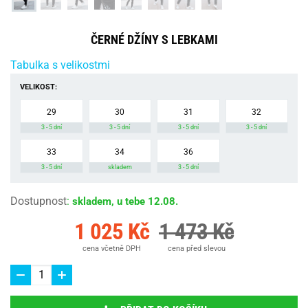
ČERNÉ DŽÍNY S LEBKAMI
Tabulka s velikostmi
VELIKOST:
29
30
31
32
3 - 5 dní
3 - 5 dní
3 - 5 dní
3 - 5 dní
33
34
36
3 - 5 dní
skladem
3 - 5 dní
Dostupnost
:
skladem, u tebe 12.08.
1 025 Kč
1 473 Kč
cena včetně DPH
cena před slevou