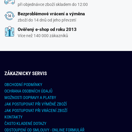
při objednávce zboží skladem do 12:00
Bezproblémové vrácení a výměna
zboží do 14 dnů od jeho převzetí
Ověřený e-shop od roku 2013
Více než 140 000 zákazníků
ZÁKAZNICKY SERVIS
OBCHODNÍ PODMÍNKY
OCHRANA OSOBNÍCH ÚDAJŮ
MOŽNOSTI DOPRAVY A PLATBY
JAK POSTUPOVAT PŘI VÝMĚNĚ ZBOŽÍ
JAK POSTUPOVAT PŘI VRÁCENÍ ZBOŽÍ
KONTAKTY
ČASTO KLADENÉ DOTAZY
ODSTOUPENÍ OD SMLOUVY - ONLINE FORMULÁŘ