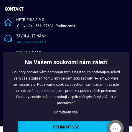
KONTAKT
NETBIZNIS S.R.O.
Štiavnička 561, 97681, Podbrezová
ZAVOLAJTE NÁM:
+420 228 226 110
NAPÍŠTE NÁM:
info@budchlap.cz
Na Vašem soukromí nám záleží
UŽITEČNÉ INFORMACE
Soubory cookies vám pomohou rychle najít to, co potřebujete, ušetří
vám čas a zabrání tomu, aby se vám zobrazovaly reklamy, o které
O NÁS
se nezajímáte. Používáme
cookies
, abychom vám oznámili, že jste
VĚRNOSTNÍ PROGRAM
na naší stránce, a zobrazujeme produkty podle vašich preferencí.
BLOG
Soubory cookies nám pomáhají zlepšit váš vylepšený zážitek z
FACEBOOK
procházení.
Odmítnout vše
PŘIJMOUT VŠE