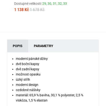
Dostupné velikosti:
29,
30,
31,
32,
33
Dos
1 138 Kč
1 678 Kč
1 
POPIS
PARAMETRY
moderní pánské džíny
dvě boční kapsy
dvě zadní kapsy
možnost opasku
úzký střih
moderní design
ozdobné nášivky
materiál: 65,9 % bavlna, 30,1 % polyester, 2,5 %
viskóza, 1,5 % elastan