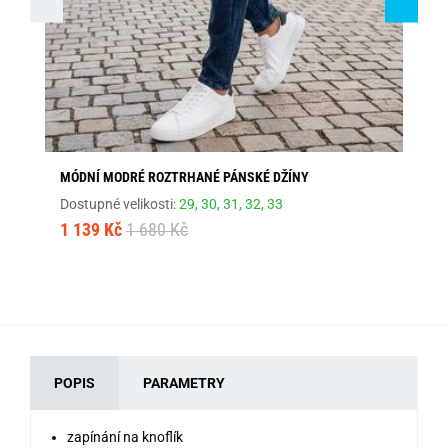
MÓDNÍ MODRÉ ROZTRHANÉ PÁNSKÉ DŽÍNY
ST
Dostupné velikosti:
29,
30,
31,
32,
33
Dos
1 139 Kč
1 680 Kč
1 
POPIS
PARAMETRY
zapínání na knoflík