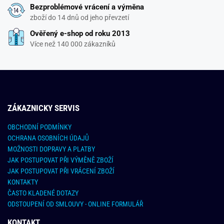
Bezproblémové vrácení a výměna
zboží do 14 dnů od jeho převzetí
Ověřený e-shop od roku 2013
Více než 140 000 zákazníků
ZÁKAZNICKY SERVIS
OBCHODNÍ PODMÍNKY
OCHRANA OSOBNÍCH ÚDAJŮ
MOŽNOSTI DOPRAVY A PLATBY
JAK POSTUPOVAT PŘI VÝMĚNĚ ZBOŽÍ
JAK POSTUPOVAT PŘI VRÁCENÍ ZBOŽÍ
KONTAKTY
ČASTO KLADENÉ DOTAZY
ODSTOUPENÍ OD SMLOUVY - ONLINE FORMULÁŘ
KONTAKT