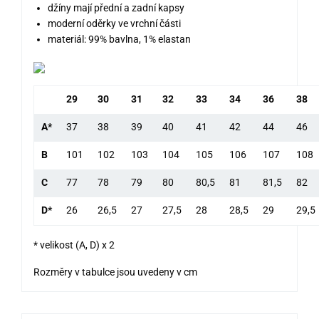
džíny mají přední a zadní kapsy
moderní oděrky ve vrchní části
materiál: 99% bavlna, 1% elastan
29
30
31
32
33
34
36
38
A*
37
38
39
40
41
42
44
46
B
101
102
103
104
105
106
107
108
C
77
78
79
80
80,5
81
81,5
82
D*
26
26,5
27
27,5
28
28,5
29
29,5
* velikost (A, D) x 2
Rozměry v tabulce jsou uvedeny v cm