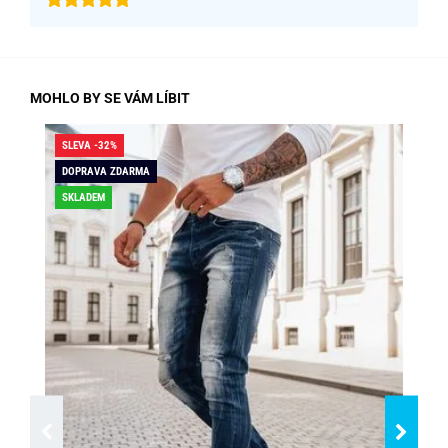
MOHLO BY SE VÁM LÍBIT
SLEVA -32%
SLE
DOPRAVA ZDARMA
DO
SKLADEM