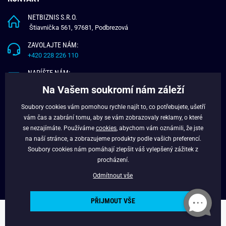
NETBIZNIS S.R.O.
Štiavnička 561, 97681, Podbrezová
ZAVOLAJTE NÁM:
+420 228 226 110
NAPÍŠTE NÁM:
info@budchlap.cz
Na Vašem soukromí nám záleží
UŽITEČNÉ INFORMACE
Soubory cookies vám pomohou rychle najít to, co potřebujete, ušetří
vám čas a zabrání tomu, aby se vám zobrazovaly reklamy, o které
O NÁS
se nezajímáte. Používáme
cookies
, abychom vám oznámili, že jste
VĚRNOSTNÍ PROGRAM
na naší stránce, a zobrazujeme produkty podle vašich preferencí.
BLOG
Soubory cookies nám pomáhají zlepšit váš vylepšený zážitek z
FACEBOOK
procházení.
Odmítnout vše
PŘIJMOUT VŠE
Copyright © 2024 - Budchlap.cz Všechna práva vyhrazena. webdesign ©
litvanyi.sk