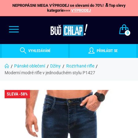
NEPROPÁSNI MEGA VÝPRODEJ se slevami do 70%! 🔝Top slevy
kategorie»»»
VÝPRODEJ
0
VYHLEDÁVÁNÍ
PŘIHLÁSIT SE
Pánské oblečení
Džíny
Roztrhané rifle
Moderní modré rifle v jednoduchém stylu P1427
SLEVA -58%