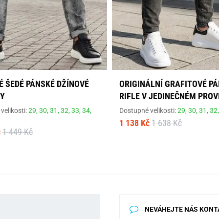
É ŠEDÉ PÁNSKÉ DŽÍNOVÉ
ORIGINÁLNÍ GRAFITOVÉ P
Y
RIFLE V JEDINEČNÉM PROV
velikosti:
29,
30,
31,
32,
33,
34,
Dostupné velikosti:
29,
30,
31,
32
1 138 Kč
1 638 Kč
č
1 449 Kč
NEVÁHEJTE NÁS KONT