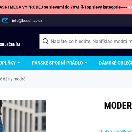
SNI MEGA VÝPRODEJ se slevami do 70%! 🔝Top slevy kategorie»»»
V
info@budchlap.cz
 OBLEČENÍM
OPLŇKY
PÁNSKÉ SPODNÍ PRÁDLO
DÁMSKÉ OBLEČ
é džíny modré
MODER
Tabulka s velikos