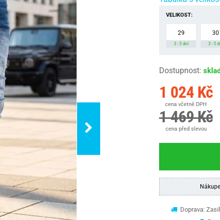
VELIKOST:
29
30
3 - 5 dní
3 - 5 d
Dostupnost
:
skla
1 024 Kč
cena včetně DPH
1 469 Kč
cena před slevou
Nákupe
Doprava: Zasil