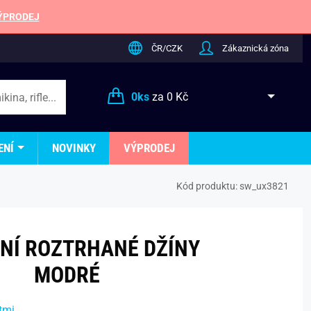
ÝPRODEJ
ČR/CZK
Zákaznická zóna
0
ks
za
0 Kč
ENÍ
NOVINKY
VÝPRODEJ
Kód produktu:
sw_ux3821
NÍ ROZTRHANÉ DŽÍNY
MODRÉ
tmi