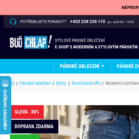
NEPROPÁ
+420 228 226 110
POTŘEBUJETE PORADIT?
po - pá 8:00 - 16:00
STYLOVÉ PÁNSKÉ OBLEČENÍ
E-SHOP S MODERNÍM A STYLOVÝM PÁNSKÝM
PÁNSKÉ OBLEČENÍ
PÁNSKÉ D
Pánské oblečení
Džíny
Roztrhané rifle
Moderní roztrhan
SLEVA -30%
DOPRAVA ZDARMA