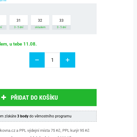
31
32
33
ní
3 - 5 dní
skladem
3 - 5 dní
dem, u tebe 11.08.
PŘIDAT DO KOŠÍKU
m získáte
3 body
do věrnostního programu
kovna.cz a PPL výdejní místa 75 Kč, PPL kurýr 95 Kč