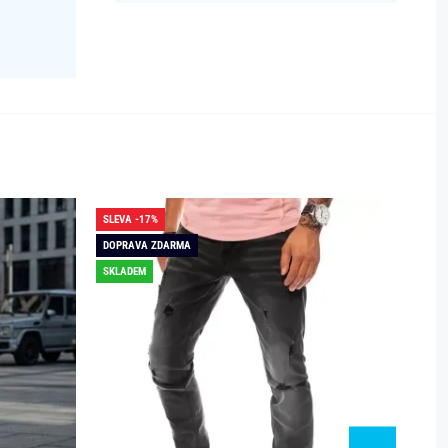
SLEVA -17%
NOVÉ
DOPRAVA ZDARMA
SLEVA -
SKLADEM
DOPRAV