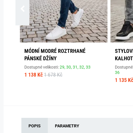
MÓDNÍ MODRÉ ROZTRHANÉ
STYLOV
PÁNSKÉ DŽÍNY
KALHOT
Dostupné velikosti:
29,
30,
31,
32,
33
Dostupné 
36
1 138 Kč
1 678 Kč
1 135 K
POPIS
PARAMETRY