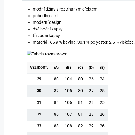
módní džíny s roztrhaným efektem
pohodlný střih
moderní design
dvě boční kapsy
tři zadní kapsy
materiál: 65,9 % bavlna, 30,1 % polyester, 2,5 % viskóza,
VELIKOST:
(A)
(B)
(C)
(D)
(E)
80
104
80
26
24
29
82
105
80
27
25
30
84
106
81
28
25
31
86
107
81
28
26
32
88
108
82
29
26
33