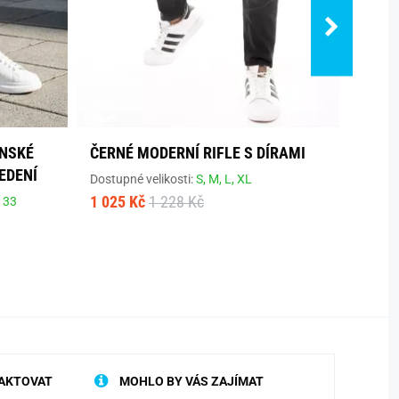
ÁNSKÉ
ČERNÉ MODERNÍ RIFLE S DÍRAMI
SVĚT
EDENÍ
ODŘE
Dostupné velikosti:
S,
M,
L,
XL
1 025 Kč
1 228 Kč
,
33
Dostup
36,
38
1 359
AKTOVAT
MOHLO BY VÁS ZAJÍMAT