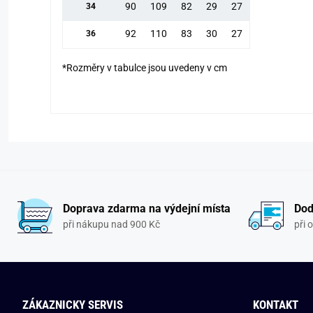
90
109
82
29
27
34
92
110
83
30
27
36
*Rozměry v tabulce jsou uvedeny v cm
Doprava zdarma na výdejní místa
Dod
při nákupu nad 900 Kč
při 
ZÁKAZNICKY SERVIS
KONTAKT