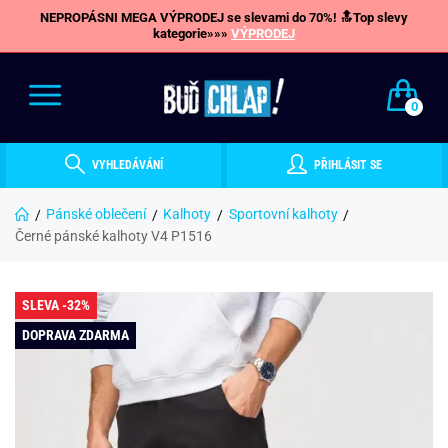
NEPROPÁSNI MEGA VÝPRODEJ se slevami do 70%! 🔝Top slevy
kategorie»»»
VÝPRODEJ
0
VYHLEDÁVÁNÍ
PŘIHLÁSIT SE
Pánské oblečení
Kalhoty
Sportovní kalhoty
Černé pánské kalhoty V4 P1516
SLEVA -32%
DOPRAVA ZDARMA