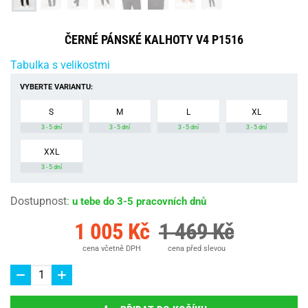
ČERNÉ PÁNSKÉ KALHOTY V4 P1516
Tabulka s velikostmi
VYBERTE VARIANTU:
S
M
L
XL
3 - 5 dní
3 - 5 dní
3 - 5 dní
3 - 5 dní
XXL
3 - 5 dní
Dostupnost
:
u tebe do 3-5 pracovních dnů
1 005 Kč
1 469 Kč
cena včetně DPH
cena před slevou