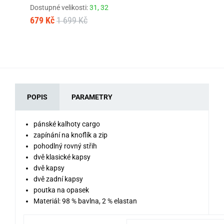
Dostupné velikosti:
31,
32
Dos
679 Kč
1 699 Kč
90
POPIS
PARAMETRY
pánské
kalhoty cargo
zapínání na knoflík a zip
pohodlný rovný střih
dvě klasické kapsy
dvě kapsy
dvě zadní kapsy
poutka na opasek
Materiál:
98 % bavlna, 2 % elastan