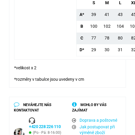
S
M
L
X
A*
39
41
43
4
B
100
102
104
10
C
77
78
80
8
D*
29
30
31
3
*velikost x 2
*rozměry v tabulce jsou uvedeny v cm
NEVÁHEJTE NÁS
MOHLO BY VÁS
KONTAKTOVAT
ZAJÍMAT
Doprava a poštovné
+420 228 226 110
Jak postupovat při
výměně zboží
(Po - Pá: 8-16:00)