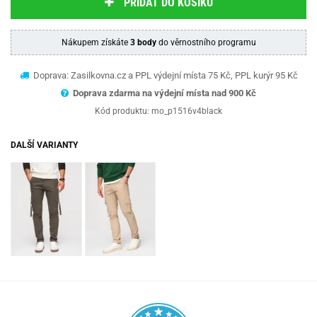
PŘIDAT DO KOŠÍKU
Nákupem získáte
3 body
do věrnostního programu
Doprava: Zasilkovna.cz a PPL výdejní místa 75 Kč, PPL kurýr 95 Kč
Doprava zdarma na výdejní místa nad 9
00 Kč
Kód produktu:
mo_p1516v4black
DALŠÍ VARIANTY