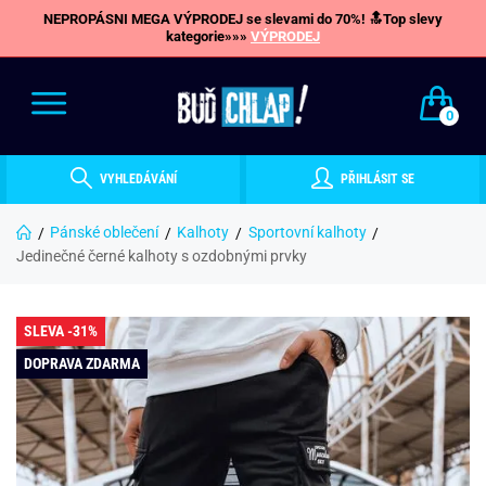
NEPROPÁSNI MEGA VÝPRODEJ se slevami do 70%! 🔝Top slevy
kategorie»»»
VÝPRODEJ
0
VYHLEDÁVÁNÍ
PŘIHLÁSIT SE
Pánské oblečení
Kalhoty
Sportovní kalhoty
Jedinečné černé kalhoty s ozdobnými prvky
SLEVA -31%
DOPRAVA ZDARMA