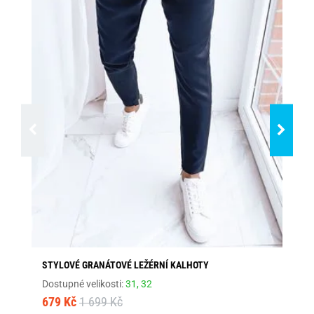
STYLOVÉ GRANÁTOVÉ LEŽÉRNÍ KALHOTY
SV
Dostupné velikosti:
31,
32
Dos
679 Kč
1 699 Kč
90