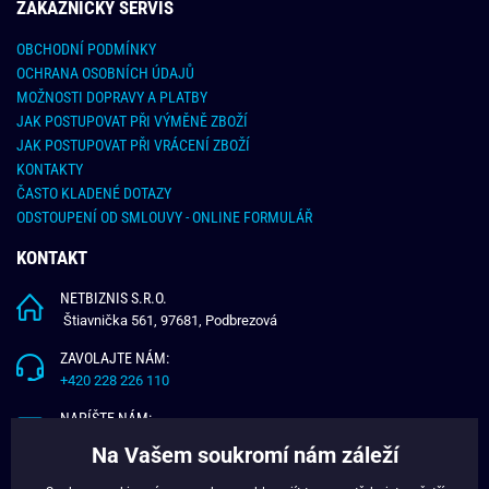
ZÁKAZNICKY SERVIS
OBCHODNÍ PODMÍNKY
OCHRANA OSOBNÍCH ÚDAJŮ
MOŽNOSTI DOPRAVY A PLATBY
JAK POSTUPOVAT PŘI VÝMĚNĚ ZBOŽÍ
JAK POSTUPOVAT PŘI VRÁCENÍ ZBOŽÍ
KONTAKTY
ČASTO KLADENÉ DOTAZY
ODSTOUPENÍ OD SMLOUVY - ONLINE FORMULÁŘ
KONTAKT
NETBIZNIS S.R.O.
Štiavnička 561, 97681, Podbrezová
ZAVOLAJTE NÁM:
+420 228 226 110
NAPÍŠTE NÁM:
info@budchlap.cz
Na Vašem soukromí nám záleží
UŽITEČNÉ INFORMACE