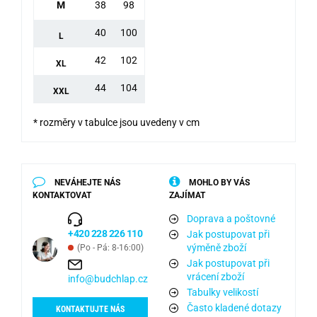
M
38
98
40
100
L
42
102
XL
44
104
XXL
* rozměry v tabulce jsou uvedeny v cm
NEVÁHEJTE NÁS
MOHLO BY VÁS
KONTAKTOVAT
ZAJÍMAT
Doprava a poštovné
+420 228 226 110
Jak postupovat při
výměně zboží
(Po - Pá: 8-16:00)
Jak postupovat při
vrácení zboží
info@budchlap.cz
Tabulky velikostí
Často kladené dotazy
KONTAKTUJTE NÁS