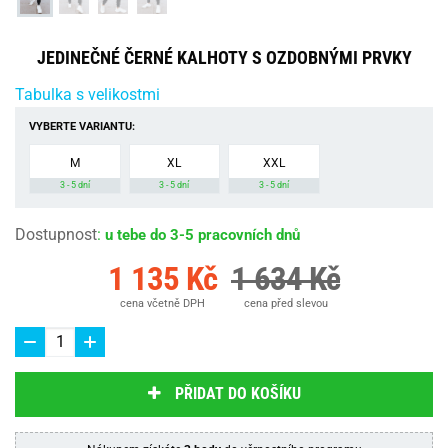
JEDINEČNÉ ČERNÉ KALHOTY S OZDOBNÝMI PRVKY
Tabulka s velikostmi
VYBERTE VARIANTU:
M
XL
XXL
3 - 5 dní
3 - 5 dní
3 - 5 dní
Dostupnost
:
u tebe do 3-5 pracovních dnů
1 135 Kč
1 634 Kč
cena včetně DPH
cena před slevou
PŘIDAT DO KOŠÍKU