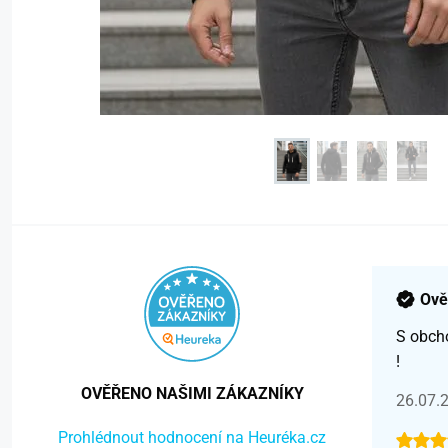
Ově
S obch
!
OVĚŘENO NAŠIMI ZÁKAZNÍKY
26.07.
Prohlédnout hodnocení na Heuréka.cz