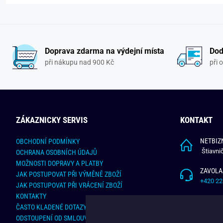
Doprava zdarma na výdejní místa
Dod
při nákupu nad 900 Kč
při 
ZÁKAZNICKY SERVIS
KONTAKT
NETBIZN
OBCHODNÍ PODMÍNKY
Štiavni
OCHRANA OSOBNÍCH ÚDAJŮ
MOŽNOSTI DOPRAVY A PLATBY
ZAVOLA
JAK POSTUPOVAT PŘI VÝMĚNĚ ZBOŽÍ
+420 22
JAK POSTUPOVAT PŘI VRÁCENÍ ZBOŽÍ
KONTAKTY
NAPÍŠT
ČASTO KLADENÉ DOTAZY
info@bu
ODSTOUPENÍ OD SMLOUVY - ONLINE FORMULÁŘ