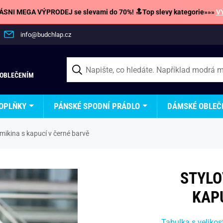
SNI MEGA VÝPRODEJ se slevami do 70%! 🔝Top slevy kategorie»»»
V
info@budchlap.cz
 OBLEČENÍM
OPLŇKY
PÁNSKÉ SPODNÍ PRÁDLO
DÁMSKÉ OBLEČ
mikina s kapucí v černé barvě
STYLO
KAP
Tabulka s velikos