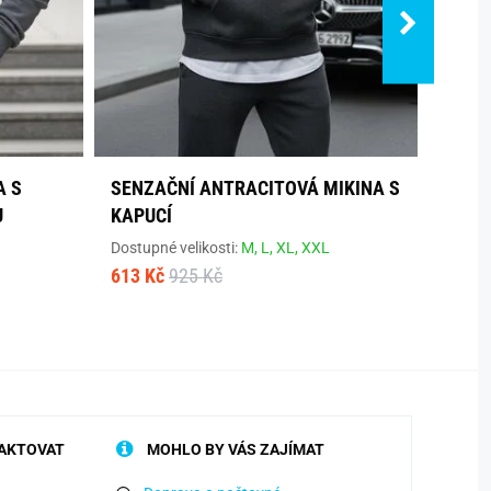
A S
SENZAČNÍ ANTRACITOVÁ MIKINA S
STYL
U
KAPUCÍ
Dostup
614 K
Dostupné velikosti:
M,
L,
XL,
XXL
613 Kč
925 Kč
AKTOVAT
MOHLO BY VÁS ZAJÍMAT