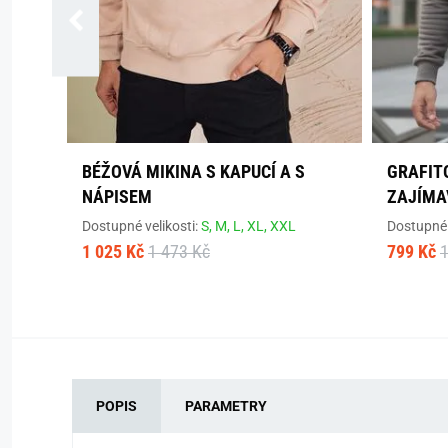
BÉŽOVÁ MIKINA S KAPUCÍ A S
GRAFIT
NÁPISEM
ZAJÍMA
Dostupné velikosti:
S,
M,
L,
XL,
XXL
Dostupné 
1 025 Kč
1 473 Kč
799 Kč
1
POPIS
PARAMETRY