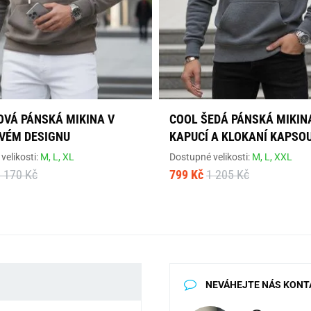
OVÁ PÁNSKÁ MIKINA V
COOL ŠEDÁ PÁNSKÁ MIKIN
VÉM DESIGNU
KAPUCÍ A KLOKANÍ KAPSO
velikosti:
M,
L,
XL
Dostupné velikosti:
M,
L,
XXL
 170 Kč
799 Kč
1 205 Kč
NEVÁHEJTE NÁS KONT