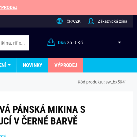
ÝPRODEJ
ČR/CZK
Zákaznická zóna
0
ks
za
0 Kč
ENÍ
NOVINKY
VÝPRODEJ
Kód produktu:
sw_bx5941
VÁ PÁNSKÁ MIKINA S
UCÍ V ČERNÉ BARVĚ
tmi