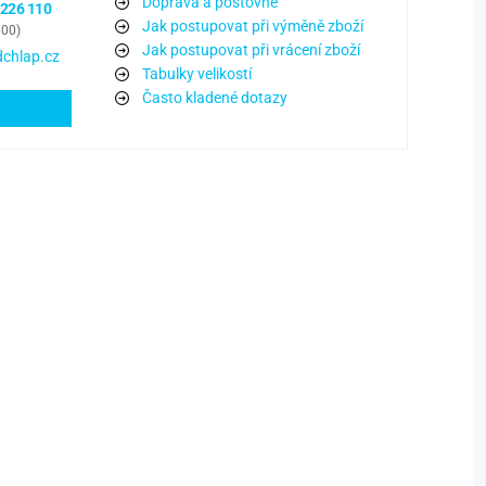
Doprava a poštovné
 226 110
Jak postupovat při výměně zboží
:00)
Jak postupovat při vrácení zboží
chlap.cz
Tabulky velikostí
Často kladené dotazy