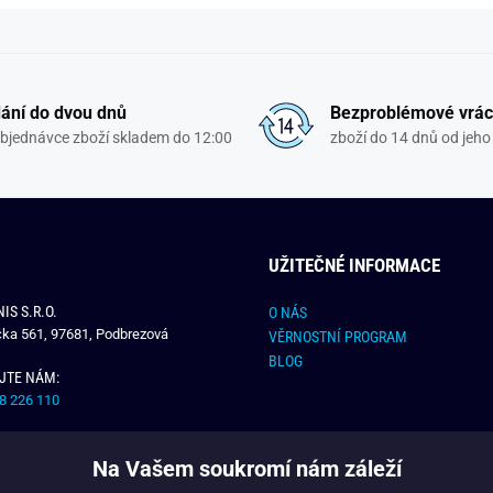
ání do dvou dnů
Bezproblémové vrác
objednávce zboží skladem do 12:00
zboží do 14 dnů od jeho 
UŽITEČNÉ INFORMACE
IS S.R.O.
O NÁS
čka 561, 97681, Podbrezová
VĚRNOSTNÍ PROGRAM
BLOG
JTE NÁM:
8 226 110
E NÁM:
Na Vašem soukromí nám záleží
dchlap.cz