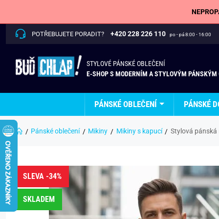
NEPROPÁ
+420 228 226 110
POTŘEBUJETE PORADIT?
po - pá 8:00 - 16:00
STYLOVÉ PÁNSKÉ OBLEČENÍ
E-SHOP S MODERNÍM A STYLOVÝM PÁNSKÝM
PÁNSKÉ OBLEČENÍ
PÁNSKÉ D
Pánské oblečení
Mikiny
Mikiny s kapucí
Stylová pánská 
SLEVA -34%
SKLADEM