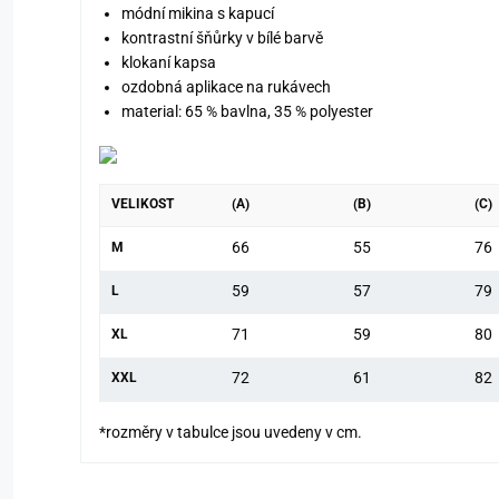
módní mikina s kapucí
kontrastní šňůrky v bílé barvě
klokaní kapsa
ozdobná aplikace na rukávech
material: 65 % bavlna, 35 % polyester
VELIKOST
(A)
(B)
(C)
66
55
76
M
59
57
79
L
71
59
80
XL
72
61
82
XXL
*rozměry v tabulce jsou uvedeny v cm.