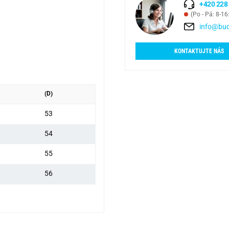
+420 228
(Po - Pá: 8-16
info@bud
KONTAKTUJTE NÁS
(D)
53
54
55
56