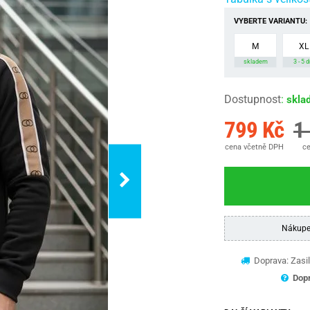
VYBERTE VARIANTU:
M
XL
skladem
3 - 5 d
Dostupnost
:
skla
799 Kč
1
cena včetně DPH
ce
Nákupe
Doprava: Zasil
Dopr