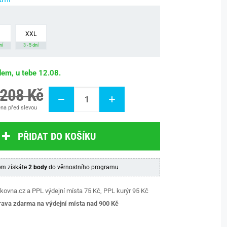
XXL
ní
3 - 5 dní
dem, u tebe 12.08.
 208 Kč
na před slevou
PŘIDAT DO KOŠÍKU
m získáte
2 body
do věrnostního programu
kovna.cz a PPL výdejní místa 75 Kč, PPL kurýr 95 Kč
ava zdarma na výdejní místa nad 9
00 Kč