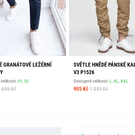
É GRANÁTOVÉ LEŽÉRNÍ
SVĚTLE HNĚDÉ PÁNSKÉ KA
Y
V3 P1526
velikosti:
31,
32
Dostupné velikosti:
L,
XL,
XXL
 699 Kč
905 Kč
1 349 Kč