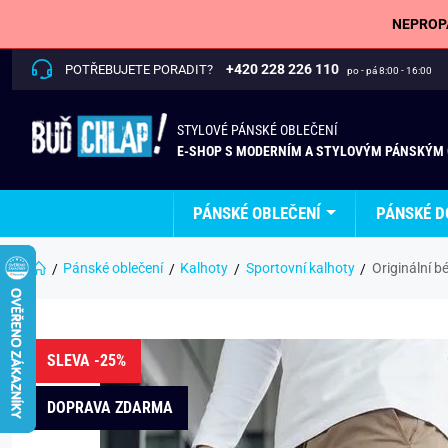
NEPROPÁ
+420 228 226 110
POTŘEBUJETE PORADIT?
po - pá 8:00 - 16:00
STYLOVÉ PÁNSKÉ OBLEČENÍ
E-SHOP S MODERNÍM A STYLOVÝM PÁNSKÝM
PÁNSKÉ OBLEČENÍ
PÁNSKÉ D
Pánské oblečení
Kalhoty
Sportovní kalhoty
Originální 
SLEVA -25%
DOPRAVA ZDARMA