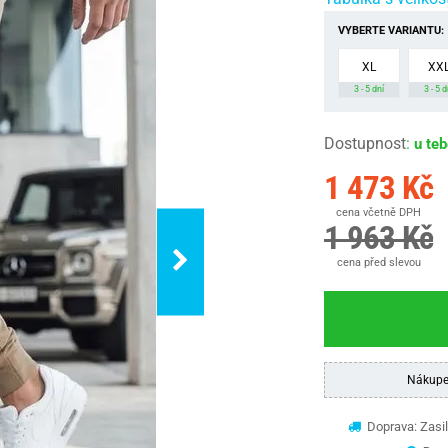
VYBERTE VARIANTU:
XL
XX
3 - 5 dní
3 - 5 d
Dostupnost
:
u te
1 473 Kč
cena včetně DPH
1 963 Kč
cena před slevou
Nákupe
Doprava: Zasil