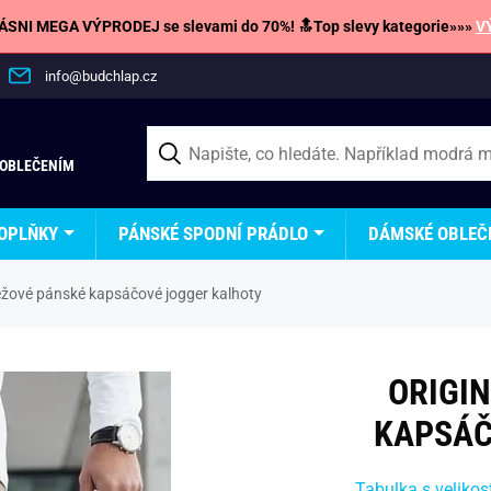
SNI MEGA VÝPRODEJ se slevami do 70%! 🔝Top slevy kategorie»»»
V
info@budchlap.cz
 OBLEČENÍM
OPLŇKY
PÁNSKÉ SPODNÍ PRÁDLO
DÁMSKÉ OBLEČ
béžové pánské kapsáčové jogger kalhoty
ORIGI
KAPSÁČ
Tabulka s velikos