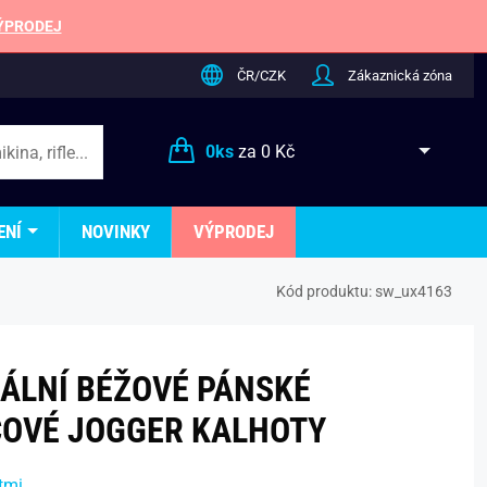
ÝPRODEJ
ČR/CZK
Zákaznická zóna
0
ks
za
0 Kč
ENÍ
NOVINKY
VÝPRODEJ
Kód produktu:
sw_ux4163
NÁLNÍ BÉŽOVÉ PÁNSKÉ
OVÉ JOGGER KALHOTY
tmi