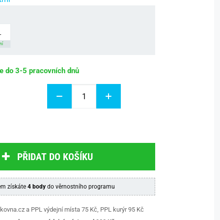
L
ní
be do 3-5 pracovních dnů
PŘIDAT DO KOŠÍKU
m získáte
4 body
do věrnostního programu
kovna.cz a PPL výdejní místa 75 Kč, PPL kurýr 95 Kč