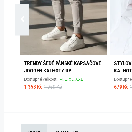
TRENDY ŠEDÉ PÁNSKÉ KAPSÁČOVÉ
STYLOV
JOGGER KALHOTY UP
KALHOT
Dostupné velikosti:
M,
L,
XL,
XXL
Dostupné 
1 358 Kč
1 959 Kč
679 Kč
1