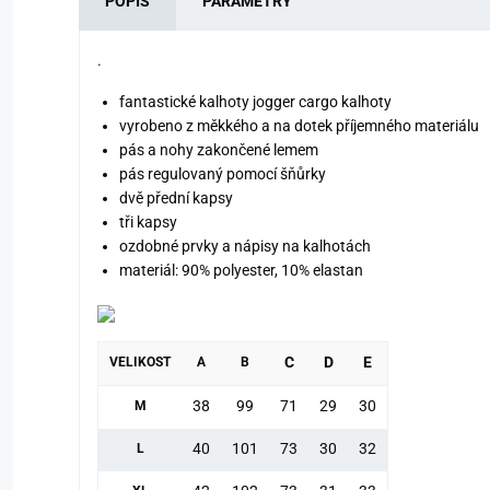
POPIS
PARAMETRY
.
fantastické kalhoty jogger cargo kalhoty
vyrobeno z měkkého a na dotek příjemného materiálu
pás a nohy zakončené lemem
pás regulovaný pomocí šňůrky
dvě přední kapsy
tři kapsy
ozdobné prvky a nápisy na kalhotách
materiál: 90% polyester, 10% elastan
C
D
E
VELIKOST
A
B
38
99
71
29
30
M
40
101
73
30
32
L