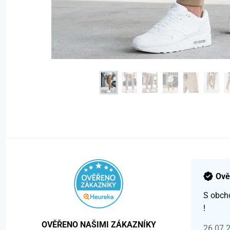
Ově
S obch
!
OVĚŘENO NAŠIMI ZÁKAZNÍKY
26.07.