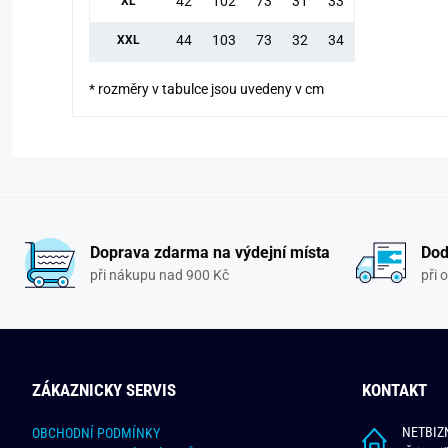
42
102
73
31
33
XL
44
103
73
32
34
XXL
* rozměry v tabulce jsou uvedeny v cm
Doprava zdarma na výdejní místa
Dod
při nákupu nad 900 Kč
při 
ZÁKAZNICKY SERVIS
KONTAKT
NETBIZN
OBCHODNÍ PODMÍNKY