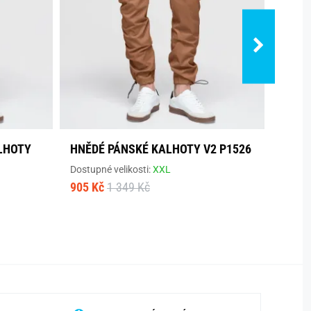
LHOTY
HNĚDÉ PÁNSKÉ KALHOTY V2 P1526
MÓDN
JOGG
Dostupné velikosti:
XXL
905 Kč
1 349 Kč
Dostup
1 355