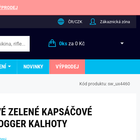
ÝPRODEJ
ČR/CZK
Zákaznická zóna
0
ks
za
0 Kč
ENÍ
NOVINKY
VÝPRODEJ
Kód produktu:
sw_ux4460
É ZELENÉ KAPSÁČOVÉ
OGGER KALHOTY
tmi