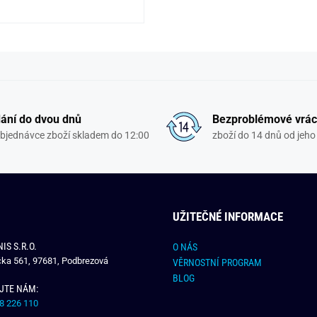
ání do dvou dnů
Bezproblémové vrác
objednávce zboží skladem do 12:00
zboží do 14 dnů od jeho 
UŽITEČNÉ INFORMACE
IS S.R.O.
O NÁS
čka 561, 97681, Podbrezová
VĚRNOSTNÍ PROGRAM
BLOG
JTE NÁM:
8 226 110