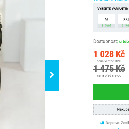
VYBERTE VARIANTU:
M
XX
3 - 5 dní
3 - 5 d
Dostupnost
:
u te
1 028 Kč
cena včetně DPH
1 475 Kč
cena před slevou
Nákupe
Doprava: Zasil