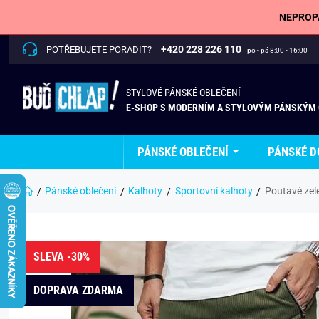
NEPROPÁ
+420 228 226 110
POTŘEBUJETE PORADIT?
po - pá 8:00 - 16:00
STYLOVÉ PÁNSKÉ OBLEČENÍ
E-SHOP S MODERNÍM A STYLOVÝM PÁNSKÝM
PÁNSKÉ OBLEČENÍ
PÁNSKÉ D
Pánské oblečení
Kalhoty
Sportovní kalhoty
Poutavé zel
SLEVA -30%
DOPRAVA ZDARMA