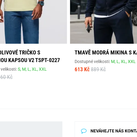
OLIVOVÉ TRIČKO S
TMAVĚ MODRÁ MIKINA S K
OU KAPSOU V2 TSPT-0227
Dostupné velikosti:
M,
L,
XL,
XXL
613 Kč
889 Kč
velikosti:
S,
M,
L,
XL,
XXL
560 Kč
NEVÁHEJTE NÁS KONT