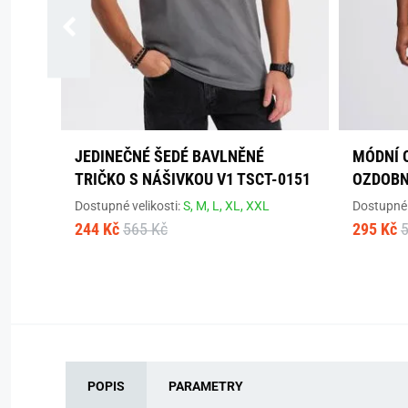
JEDINEČNÉ ŠEDÉ BAVLNĚNÉ
MÓDNÍ 
TRIČKO S NÁŠIVKOU V1 TSCT-0151
OZDOBN
Dostupné velikosti:
S,
M,
L,
XL,
XXL
Dostupné 
244 Kč
565 Kč
295 Kč
POPIS
PARAMETRY