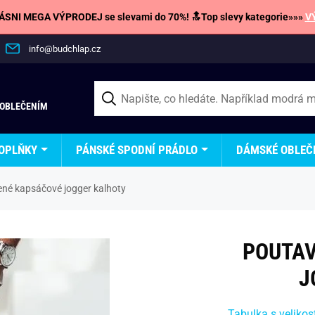
SNI MEGA VÝPRODEJ se slevami do 70%! 🔝Top slevy kategorie»»»
V
info@budchlap.cz
 OBLEČENÍM
OPLŇKY
PÁNSKÉ SPODNÍ PRÁDLO
DÁMSKÉ OBLEČ
ené kapsáčové jogger kalhoty
POUTAV
J
Tabulka s velikos