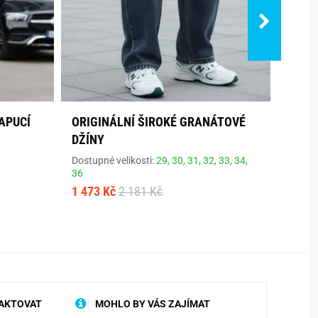
APUCÍ
ORIGINÁLNÍ ŠIROKÉ GRANÁTOVÉ
STYL
DŽÍNY
KALH
Dostupné velikosti:
29,
30,
31,
32,
33,
34,
Dostup
36
679 K
1 473 Kč
2 181 Kč
AKTOVAT
MOHLO BY VÁS ZAJÍMAT