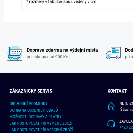
* rozměry v tabulce jsou uvedeny v cm
Doprava zdarma na výdejní místa
Dod
při nákupu nad 900 Kč
při 
ZÁKAZNICKY SERVIS
KONTAKT
NETBIZN
OBCHODNÍ PODMÍNKY
Štiavni
OCHRANA OSOBNÍCH ÚDAJŮ
MOŽNOSTI DOPRAVY A PLATBY
ZAVOLA
JAK POSTUPOVAT PŘI VÝMĚNĚ ZBOŽÍ
+420 22
JAK POSTUPOVAT PŘI VRÁCENÍ ZBOŽÍ