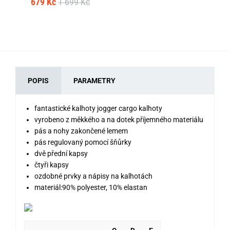
679 Kč
1 699 Kč
91
POPIS
PARAMETRY
fantastické kalhoty jogger cargo kalhoty
vyrobeno z měkkého a na dotek příjemného materiálu
pás a nohy zakončené lemem
pás regulovaný pomocí šňůrky
dvě přední kapsy
čtyři kapsy
ozdobné prvky a nápisy na kalhotách
materiál:90% polyester, 10% elastan