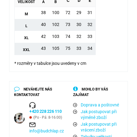
C
D
E
VELIKOST
A
B
38
100
72
29
31
M
40
102
73
30
32
L
42
103
74
32
33
XL
43
105
75
33
34
XXL
* rozměry v tabulce jsou uvedeny v cm
NEVÁHEJTE NÁS
MOHLO BY VÁS
KONTAKTOVAT
ZAJÍMAT
Doprava a poštovné
+420 228 226 110
Jak postupovat při
výměně zboží
(Po - Pá: 8-16:00)
Jak postupovat při
vrácení zboží
info@budchlap.cz
Tabulky velikostí