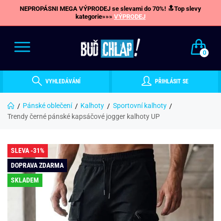
NEPROPÁSNI MEGA VÝPRODEJ se slevami do 70%! 🔝Top slevy
kategorie»»»
VÝPRODEJ
0
VYHLEDÁVÁNÍ
PŘIHLÁSIT SE
Pánské oblečení
Kalhoty
Sportovní kalhoty
Trendy černé pánské kapsáčové jogger kalhoty UP
SLEVA -31%
DOPRAVA ZDARMA
SKLADEM