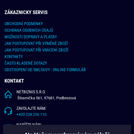
ZÁKAZNICKY SERVIS
OBCHODNÍ PODMÍNKY
OCHRANA OSOBNÍCH ÚDAJŮ
MOŽNOSTI DOPRAVY A PLATBY
JAK POSTUPOVAT PŘI VÝMĚNĚ ZBOŽÍ
JAK POSTUPOVAT PŘI VRÁCENÍ ZBOŽÍ
KONTAKTY
ČASTO KLADENÉ DOTAZY
ODSTOUPENÍ OD SMLOUVY - ONLINE FORMULÁŘ
KONTAKT
NETBIZNIS S.R.O.
Štiavnička 561, 97681, Podbrezová
ZAVOLAJTE NÁM:
+420 228 226 110
NAPÍŠTE NÁM:
info@budchlap.cz