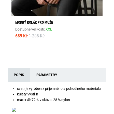
MODRÝ ROLÁK PRO MUŽE
ČE
Dostupné velikosti:
XXL
Dos
689 Kč
1 208 Kč
79
POPIS
PARAMETRY
svetr je vyroben z příjemného a pohodlného materiálu
kulatý výstřih
materiál: 72 % viskóza, 28 % nylon