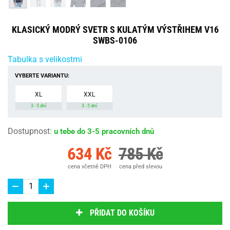
KLASICKÝ MODRÝ SVETR S KULATÝM VÝSTŘIHEM V16
SWBS-0106
Tabulka s velikostmi
VYBERTE VARIANTU:
XL
XXL
3 - 5 dní
3 - 5 dní
Dostupnost
:
u tebe do 3-5 pracovních dnů
634 Kč
785 Kč
cena včetně DPH
cena před slevou
PŘIDAT DO KOŠÍKU