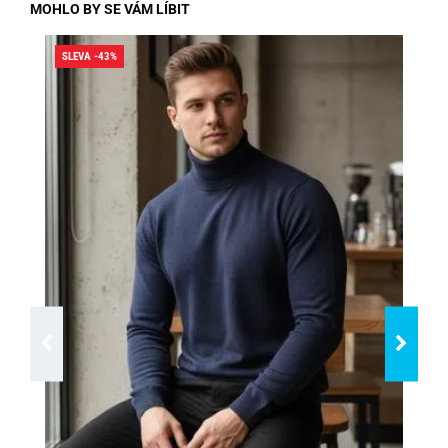
MOHLO BY SE VÁM LÍBIT
SLEVA -43%
SLE