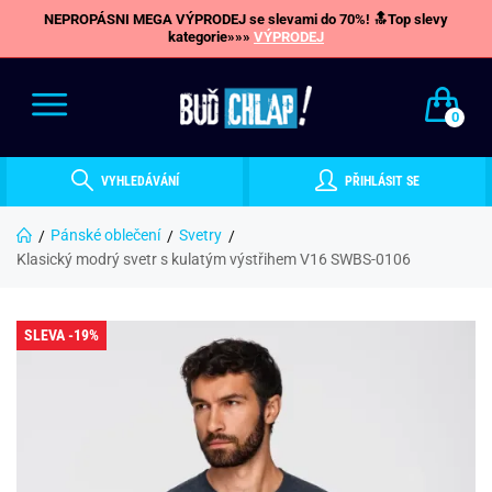
NEPROPÁSNI MEGA VÝPRODEJ se slevami do 70%! 🔝Top slevy
kategorie»»»
VÝPRODEJ
0
VYHLEDÁVÁNÍ
PŘIHLÁSIT SE
Pánské oblečení
Svetry
Klasický modrý svetr s kulatým výstřihem V16 SWBS-0106
SLEVA -19%