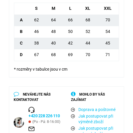
S
M
L
XL
XXL
A
62
64
66
68
70
B
46
48
50
52
54
C
38
40
42
44
45
D
67
68
69
70
71
* rozměry v tabulce jsou v cm
NEVÁHEJTE NÁS
MOHLO BY VÁS
KONTAKTOVAT
ZAJÍMAT
Doprava a poštovné
+420 228 226 110
Jak postupovat při
výměně zboží
(Po - Pá: 8-16:00)
Jak postupovat při