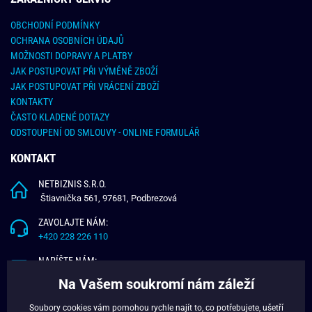
OBCHODNÍ PODMÍNKY
OCHRANA OSOBNÍCH ÚDAJŮ
MOŽNOSTI DOPRAVY A PLATBY
JAK POSTUPOVAT PŘI VÝMĚNĚ ZBOŽÍ
JAK POSTUPOVAT PŘI VRÁCENÍ ZBOŽÍ
KONTAKTY
ČASTO KLADENÉ DOTAZY
ODSTOUPENÍ OD SMLOUVY - ONLINE FORMULÁŘ
KONTAKT
NETBIZNIS S.R.O.
Štiavnička 561, 97681, Podbrezová
ZAVOLAJTE NÁM:
+420 228 226 110
NAPÍŠTE NÁM:
info@budchlap.cz
Na Vašem soukromí nám záleží
UŽITEČNÉ INFORMACE
Soubory cookies vám pomohou rychle najít to, co potřebujete, ušetří