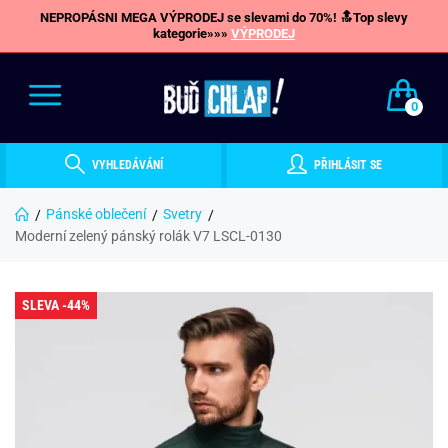
NEPROPÁSNI MEGA VÝPRODEJ se slevami do 70%! 🔝Top slevy
kategorie»»»
VÝPRODEJ
0
VYHLEDÁVÁNÍ
PŘIHLÁSIT SE
Pánské oblečení
Svetry
Moderní zelený pánský rolák V7 LSCL-0130
SLEVA -44%