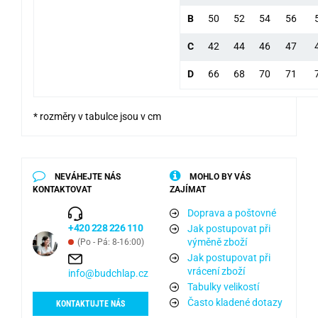
B
50
52
54
56
C
42
44
46
47
D
66
68
70
71
* rozměry v tabulce jsou v cm
NEVÁHEJTE NÁS
MOHLO BY VÁS
KONTAKTOVAT
ZAJÍMAT
Doprava a poštovné
+420 228 226 110
Jak postupovat při
výměně zboží
(Po - Pá: 8-16:00)
Jak postupovat při
vrácení zboží
info@budchlap.cz
Tabulky velikostí
Často kladené dotazy
KONTAKTUJTE NÁS