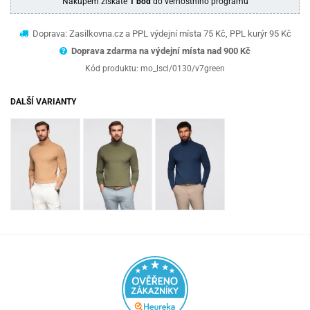
Nákupem získáte
1 bod
do věrnostního programu
Doprava: Zasilkovna.cz a PPL výdejní místa 75 Kč, PPL kurýr 95 Kč
Doprava zdarma na výdejní místa nad 9
00 Kč
Kód produktu:
mo_lscl/0130/v7green
DALŠÍ VARIANTY