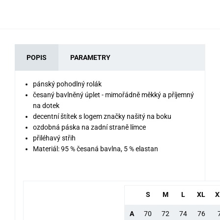
POPIS
PARAMETRY
pánský pohodlný rolák
česaný bavlněný úplet - mimořádně měkký a příjemný
na dotek
decentní štítek s logem značky našitý na boku
ozdobná páska na zadní straně límce
přiléhavý střih
Materiál: 95 % česaná bavlna, 5 % elastan
S
M
L
XL
X
A
70
72
74
76