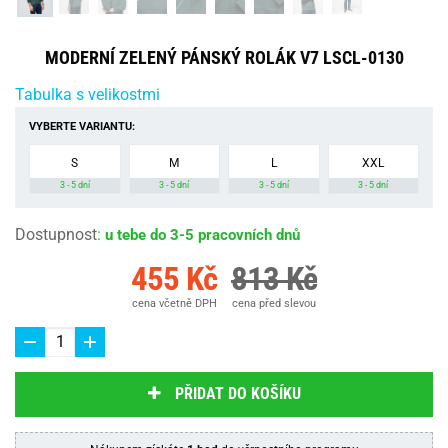
MODERNÍ ZELENÝ PÁNSKÝ ROLÁK V7 LSCL-0130
Tabulka s velikostmi
VYBERTE VARIANTU:
S
M
L
XXL
3 - 5 dní
3 - 5 dní
3 - 5 dní
3 - 5 dní
Dostupnost
:
u tebe do 3-5 pracovních dnů
455 Kč
813 Kč
cena včetně DPH
cena před slevou
PŘIDAT DO KOŠÍKU