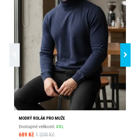
MODRÝ ROLÁK PRO MUŽE
ČE
Dostupné velikosti:
XXL
Dos
689 Kč
1 208 Kč
79