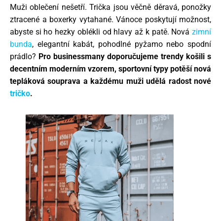
Muži oblečení nešetří. Trička jsou věčně děravá, ponožky
ztracené a boxerky vytahané. Vánoce poskytují možnost,
abyste si ho hezky oblékli od hlavy až k patě. Nová
zimní
bunda
, elegantní kabát, pohodlné pyžamo nebo spodní
prádlo?
Pro businessmany doporučujeme trendy košili s
decentním moderním vzorem, sportovní typy potěší nová
tepláková souprava a každému muži udělá radost nové
tričko
.