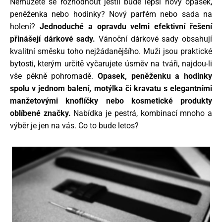
Nemůžete se rozhodnout jestli bude lepší nový opasek,
peněženka nebo hodinky? Nový parfém nebo sada na
holení?
Jednoduché a opravdu velmi efektivní řešení
přinášejí dárkové sady.
Vánoční dárkové sady obsahují
kvalitní směsku toho nejžádanějšího. Muži jsou praktické
bytosti, kterým určitě vyčarujete úsměv na tváři, najdou-li
vše pěkně pohromadě.
Opasek, peněženku a hodinky
spolu v jednom balení,
motýlka či kravatu s elegantními
manžetovými knoflíčky nebo kosmetické produkty
oblíbené značky.
Nabídka je pestrá, kombinací mnoho a
výběr je jen na vás. Co to bude letos?