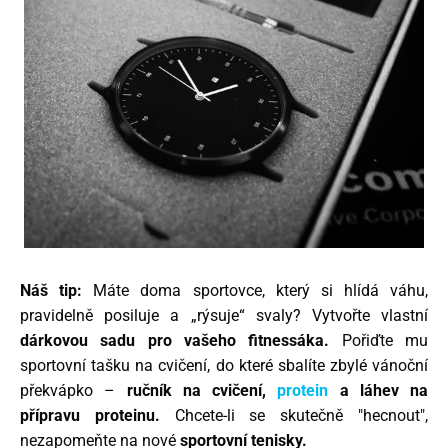
Náš tip:
Máte doma sportovce, který si hlídá váhu,
pravidelně posiluje a „rýsuje“ svaly? Vytvořte vlastní
dárkovou sadu pro vašeho fitnessáka.
Pořiďte mu
sportovní tašku na cvičení, do které sbalíte zbylé vánoční
překvápko –
ručník na cvičení,
protein
a láhev na
přípravu proteinu.
Chcete-li se skutečně "hecnout",
nezapomeňte na nové
sportovní tenisky.