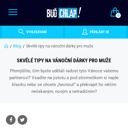
0
VYHLEDÁVÁNÍ
PŘIHLÁSIT SE
Blog
Skvělé tipy na vánoční dárky pro muže
SKVĚLÉ TIPY NA VÁNOČNÍ DÁRKY PRO MUŽE
Přemýšlíte, čím byste udělali radost tyto Vánoce vašemu
partnerovi? Vsadíte na jistotu a pod stromečkem si najde
klasiku nebo se chcete „hecnout“ a překvapit ho něčím
nečekaným, novým a netradičním?