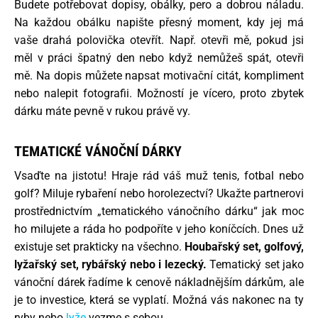
Budete potřebovat dopisy, obálky, pero a dobrou náladu.
Na každou obálku napište přesný moment, kdy jej má
vaše drahá polovička otevřít. Např. otevři mě, pokud jsi
měl v práci špatný den nebo když nemůžeš spát, otevři
mě. Na dopis můžete napsat motivační citát, kompliment
nebo nalepit fotografii. Možností je vícero, proto zbytek
dárku máte pevně v rukou právě vy.
TEMATICKÉ VÁNOČNÍ DÁRKY
Vsaďte na jistotu! Hraje rád váš muž tenis, fotbal nebo
golf? Miluje rybaření nebo horolezectví? Ukažte partnerovi
prostřednictvím „tematického vánočního dárku“ jak moc
ho milujete a ráda ho podpoříte v jeho koníčcích. Dnes už
existuje set prakticky na všechno.
Houbařský set, golfový,
lyžařský set, rybářský nebo i lezecký.
Tematický set jako
vánoční dárek řadíme k cenově nákladnějším dárkům, ale
je to investice, která se vyplatí. Možná vás nakonec na ty
ryby nebo
lyže
vezme s sebou.