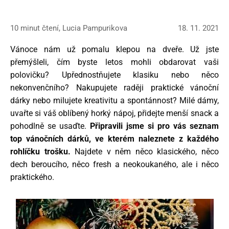
10 minut čtení, Lucia Pampurikova
18. 11. 2021
Vánoce nám už pomalu klepou na dveře. Už jste
přemýšleli, čím byste letos mohli obdarovat vaši
polovičku? Upřednostňujete klasiku nebo něco
nekonvenčního? Nakupujete raději praktické vánoční
dárky nebo milujete kreativitu a spontánnost? Milé dámy,
uvařte si váš oblíbený horký nápoj, přidejte menší snack a
pohodlně se usaďte.
Připravili jsme si pro vás seznam
top vánočních dárků, ve kterém naleznete z každého
rohlíčku trošku.
Najdete v něm něco klasického, něco
dech beroucího, něco fresh a neokoukaného, ale i něco
praktického.