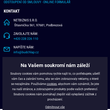
ODSTOUPENÍ OD SMLOUVY - ONLINE FORMULÁŘ
KONTAKT
NETBIZNIS S.R.O.
Štiavnička 561, 97681, Podbrezová
ZAVOLAJTE NÁM:
+420 228 226 110
NAPÍŠTE NÁM:
info@budchlap.cz
UŽITEČNÉ INFORMACE
Na Vašem soukromí nám záleží
O NÁS
Soubory cookies vám pomohou rychle najít to, co potřebujete, ušetří
VĚRNOSTNÍ PROGRAM
vám čas a zabrání tomu, aby se vám zobrazovaly reklamy, o které
BLOG
se nezajímáte. Používáme
cookies
, abychom vám oznámili, že jste
na naší stránce, a zobrazujeme produkty podle vašich preferencí.
FACEBOOK
Soubory cookies nám pomáhají zlepšit váš vylepšený zážitek z
procházení.
Odmítnout vše