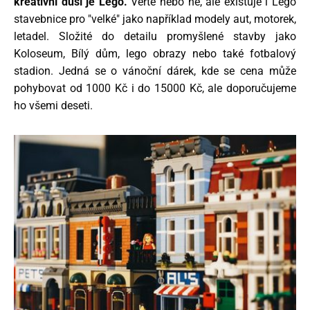
kreativní duší je Lego.
Věřte nebo ne, ale existuje i Lego
stavebnice pro "velké" jako například modely aut, motorek,
letadel. Složité do detailu promyšlené stavby jako
Koloseum, Bílý dům, lego obrazy nebo také fotbalový
stadion. Jedná se o vánoční dárek, kde se cena může
pohybovat od 1000 Kč i do 15000 Kč, ale doporučujeme
ho všemi deseti.