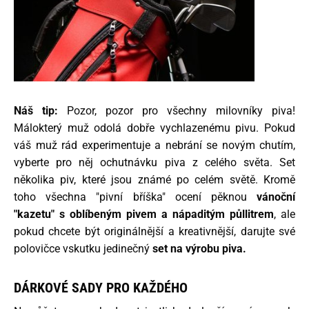
Náš tip:
Pozor, pozor pro všechny milovníky piva!
Málokterý muž odolá dobře vychlazenému pivu. Pokud
váš muž rád experimentuje a nebrání se novým chutím,
vyberte pro něj ochutnávku piva z celého světa. Set
několika piv, které jsou známé po celém světě. Kromě
toho všechna "pivní bříška" ocení pěknou
vánoční
"kazetu" s oblíbeným pivem a nápaditým půllitrem
, ale
pokud chcete být originálnější a kreativnější, darujte své
polovičce vskutku jedinečný
set na výrobu piva.
DÁRKOVÉ SADY PRO KAŽDÉHO