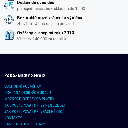
Dodání do dvou dnů
při objednávce zboží skladem do 12:00
Bezproblémové vrácení a výměna
zboží do 14 dnů od jeho převzetí
Ověřený e-shop od roku 2013
Více než 140 000 zákazníků
ZÁKAZNICKY SERVIS
OBCHODNÍ PODMÍNKY
OCHRANA OSOBNÍCH ÚDAJŮ
MOŽNOSTI DOPRAVY A PLATBY
JAK POSTUPOVAT PŘI VÝMĚNĚ ZBOŽÍ
JAK POSTUPOVAT PŘI VRÁCENÍ ZBOŽÍ
KONTAKTY
ČASTO KLADENÉ DOTAZY