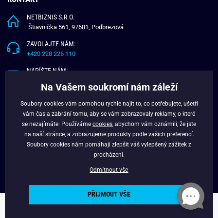
NETBIZNIS S.R.O.
Štiavnička 561, 97681, Podbrezová
ZAVOLAJTE NÁM:
+420 228 226 110
NAPÍŠTE NÁM:
info@budchlap.cz
Na Vašem soukromí nám záleží
UŽITEČNÉ INFORMACE
Soubory cookies vám pomohou rychle najít to, co potřebujete, ušetří
vám čas a zabrání tomu, aby se vám zobrazovaly reklamy, o které
O NÁS
se nezajímáte. Používáme
cookies
, abychom vám oznámili, že jste
VĚRNOSTNÍ PROGRAM
na naší stránce, a zobrazujeme produkty podle vašich preferencí.
BLOG
Soubory cookies nám pomáhají zlepšit váš vylepšený zážitek z
FACEBOOK
procházení.
Odmítnout vše
PŘIJMOUT VŠE
Copyright © 2024 - Budchlap.cz Všechna práva vyhrazena. webdesign ©
litvanyi.sk