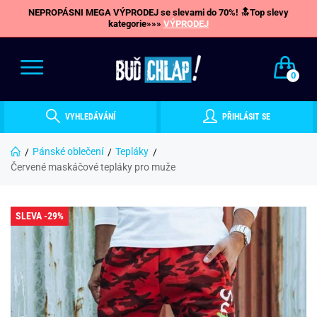
NEPROPÁSNI MEGA VÝPRODEJ se slevami do 70%! 🔝Top slevy
kategorie»»»
VÝPRODEJ
0
VYHLEDÁVÁNÍ
PŘIHLÁSIT SE
Pánské oblečení
Tepláky
Červené maskáčové tepláky pro muže
SLEVA -29%