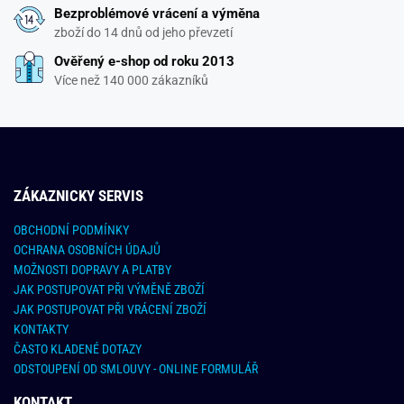
Bezproblémové vrácení a výměna
zboží do 14 dnů od jeho převzetí
Ověřený e-shop od roku 2013
Více než 140 000 zákazníků
ZÁKAZNICKY SERVIS
OBCHODNÍ PODMÍNKY
OCHRANA OSOBNÍCH ÚDAJŮ
MOŽNOSTI DOPRAVY A PLATBY
JAK POSTUPOVAT PŘI VÝMĚNĚ ZBOŽÍ
JAK POSTUPOVAT PŘI VRÁCENÍ ZBOŽÍ
KONTAKTY
ČASTO KLADENÉ DOTAZY
ODSTOUPENÍ OD SMLOUVY - ONLINE FORMULÁŘ
KONTAKT