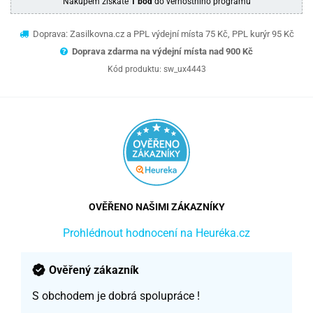
Nákupem získáte
1 bod
do věrnostního programu
Doprava: Zasilkovna.cz a PPL výdejní místa 75 Kč, PPL kurýr 95 Kč
Doprava zdarma na výdejní místa nad 9
00 Kč
Kód produktu:
sw_ux4443
OVĚŘENO NAŠIMI ZÁKAZNÍKY
Prohlédnout hodnocení na Heuréka.cz
Ověřený zákazník
S obchodem je dobrá spolupráce !