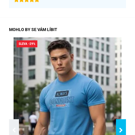
MOHLO BY SE VÁM LÍBIT
SLEVA -29%
SLE