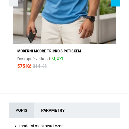
MODERNÍ MODRÉ TRIČKO S POTISKEM
MÓ
Dostupné velikosti:
M,
XXL
Dos
575 Kč
814 Kč
57
POPIS
PARAMETRY
moderní maskovací vzor