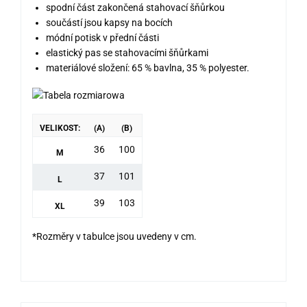
spodní část zakončená stahovací šňůrkou
součástí jsou kapsy na bocích
módní potisk v přední části
elastický pas se stahovacími šňůrkami
materiálové složení: 65 % bavlna, 35 % polyester.
VELIKOST:
(A)
(B)
36
100
M
37
101
L
39
103
XL
*Rozměry v tabulce jsou uvedeny v cm.