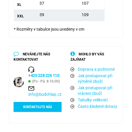
37
107
XL
39
109
XXL
* Rozměry v tabulce jsou uvedeny v cm
NEVÁHEJTE NÁS
MOHLO BY VÁS
KONTAKTOVAT
ZAJÍMAT
Doprava a poštovné
+420 228 226 110
Jak postupovat při
výměně zboží
(Po - Pá: 8-16:00)
Jak postupovat při
vrácení zboží
info@budchlap.cz
Tabulky velikostí
Často kladené dotazy
KONTAKTUJTE NÁS