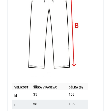
VELIKOST
ŠÍŘKA V PASE (A)
DÉLKA (B)
35
103
M
36
105
L