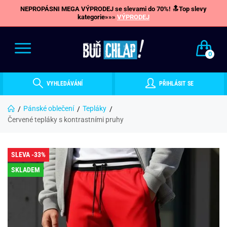
NEPROPÁSNI MEGA VÝPRODEJ se slevami do 70%! 🔝Top slevy
kategorie»»»
VÝPRODEJ
0
VYHLEDÁVÁNÍ
PŘIHLÁSIT SE
Pánské oblečení
Tepláky
Červené tepláky s kontrastními pruhy
SLEVA -33%
SKLADEM