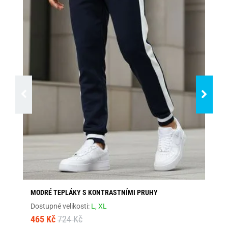
MODRÉ TEPLÁKY S KONTRASTNÍMI PRUHY
AN
Dostupné velikosti:
L,
XL
Dos
465 Kč
724 Kč
48