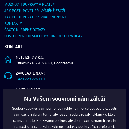
MOŽNOSTI DOPRAVY A PLATBY
JAK POSTUPOVAT PŘI VÝMĚNĚ ZBOŽÍ
JAK POSTUPOVAT PŘI VRÁCENÍ ZBOŽÍ
KONTAKTY
ČASTO KLADENÉ DOTAZY
ODSTOUPENÍ OD SMLOUVY - ONLINE FORMULÁŘ
KONTAKT
NETBIZNIS S.R.O.
Štiavnička 561, 97681, Podbrezová
ZAVOLAJTE NÁM:
+420 228 226 110
NAPÍŠTE NÁM:
info@budchlap.cz
Na Vašem soukromí nám záleží
UŽITEČNÉ INFORMACE
Soubory cookies vám pomohou rychle najít to, co potřebujete, ušetří
vám čas a zabrání tomu, aby se vám zobrazovaly reklamy, o které
O NÁS
se nezajímáte. Používáme
cookies
, abychom vám oznámili, že jste
VĚRNOSTNÍ PROGRAM
na naší stránce, a zobrazujeme produkty podle vašich preferencí.
BLOG