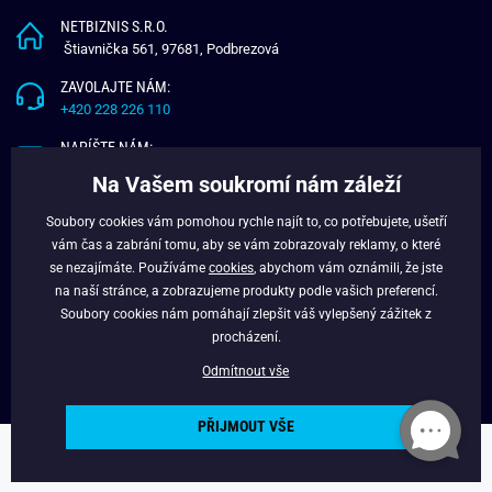
NETBIZNIS S.R.O.
Štiavnička 561, 97681, Podbrezová
ZAVOLAJTE NÁM:
+420 228 226 110
NAPÍŠTE NÁM:
info@budchlap.cz
Na Vašem soukromí nám záleží
UŽITEČNÉ INFORMACE
Soubory cookies vám pomohou rychle najít to, co potřebujete, ušetří
vám čas a zabrání tomu, aby se vám zobrazovaly reklamy, o které
O NÁS
se nezajímáte. Používáme
cookies
, abychom vám oznámili, že jste
VĚRNOSTNÍ PROGRAM
na naší stránce, a zobrazujeme produkty podle vašich preferencí.
BLOG
Soubory cookies nám pomáhají zlepšit váš vylepšený zážitek z
FACEBOOK
procházení.
Odmítnout vše
PŘIJMOUT VŠE
Copyright © 2024 - Budchlap.cz Všechna práva vyhrazena. webdesign ©
litvanyi.sk