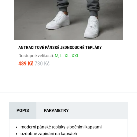
ANTRACITOVÉ PÁNSKÉ JEDNODUCHÉ TEPLÁKY
KL
Dostupné velikosti:
M,
L,
XL,
XXL
Dos
489 Kč
730 Kč
48
POPIS
PARAMETRY
moderní pánské tepláky s bočními kapsami
ozdobné zapínání na kapsách