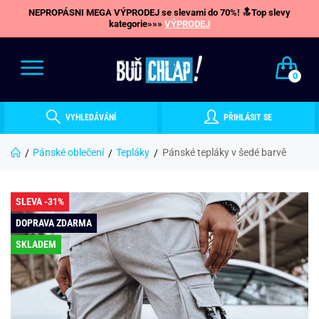
NEPROPÁSNI MEGA VÝPRODEJ se slevami do 70%! 🔝Top slevy
kategorie»»»
VÝPRODEJ
0
VYHLEDÁVÁNÍ
PŘIHLÁSIT SE
Pánské oblečení
Tepláky
Pánské tepláky v šedé barvě
SLEVA -31%
DOPRAVA ZDARMA
SKLADEM