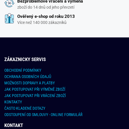
Bezproblémové vrácení a výměna
zboží do 14 dnů od jeho převzetí
Ověřený e-shop od roku 2013
Více než 140 000 zákazníků
ZÁKAZNICKY SERVIS
OBCHODNÍ PODMÍNKY
OCHRANA OSOBNÍCH ÚDAJŮ
MOŽNOSTI DOPRAVY A PLATBY
JAK POSTUPOVAT PŘI VÝMĚNĚ ZBOŽÍ
JAK POSTUPOVAT PŘI VRÁCENÍ ZBOŽÍ
KONTAKTY
ČASTO KLADENÉ DOTAZY
ODSTOUPENÍ OD SMLOUVY - ONLINE FORMULÁŘ
KONTAKT