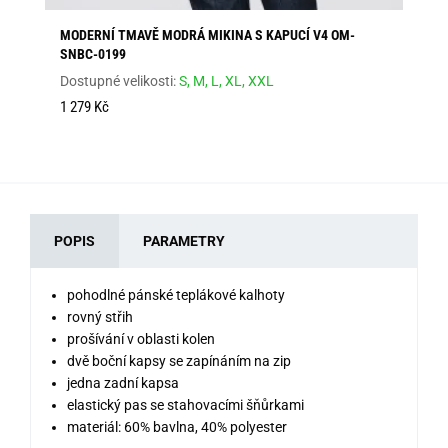
MODERNÍ TMAVĚ MODRÁ MIKINA S KAPUCÍ V4 OM-
PÁ
SNBC-0199
SS
Dostupné velikosti:
S,
M,
L,
XL,
XXL
Dos
95
1 279 Kč
POPIS
PARAMETRY
pohodlné pánské teplákové kalhoty
rovný střih
prošívání v oblasti kolen
dvě boční kapsy se zapínáním na zip
jedna zadní kapsa
elastický pas se stahovacími šňůrkami
materiál: 60% bavlna, 40% polyester