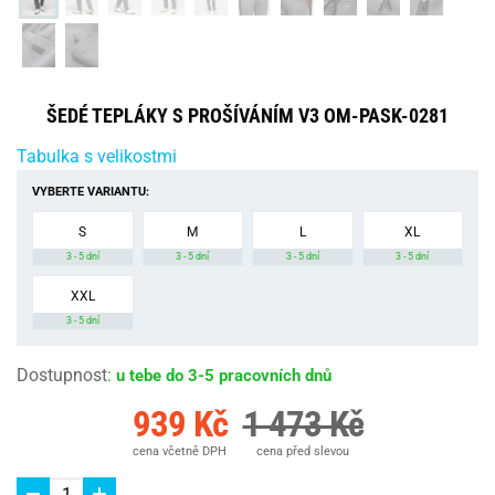
ŠEDÉ TEPLÁKY S PROŠÍVÁNÍM V3 OM-PASK-0281
Tabulka s velikostmi
VYBERTE VARIANTU:
S
M
L
XL
3 - 5 dní
3 - 5 dní
3 - 5 dní
3 - 5 dní
XXL
3 - 5 dní
Dostupnost
:
u tebe do 3-5 pracovních dnů
939 Kč
1 473 Kč
cena včetně DPH
cena před slevou