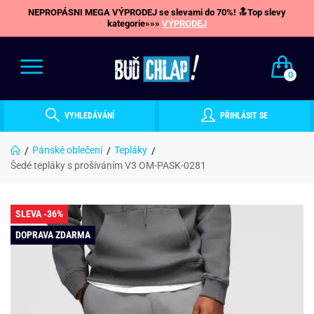
NEPROPÁSNI MEGA VÝPRODEJ se slevami do 70%! 🔝Top slevy
kategorie»»»
VÝPRODEJ
0
VYHLEDÁVÁNÍ
PŘIHLÁSIT SE
Pánské oblečení
Tepláky
Šedé tepláky s prošíváním V3 OM-PASK-0281
SLEVA -36%
DOPRAVA ZDARMA