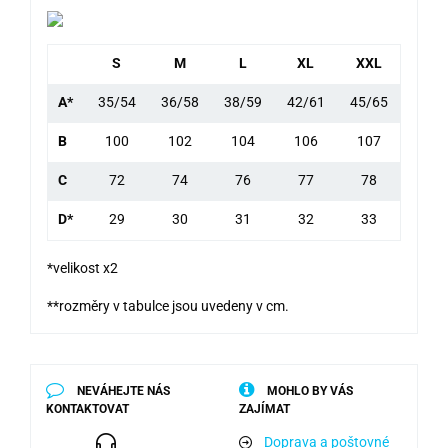
S
M
L
XL
XXL
A*
35/54
36/58
38/59
42/61
45/65
B
100
102
104
106
107
C
72
74
76
77
78
D*
29
30
31
32
33
*velikost x2
**rozměry v tabulce jsou uvedeny v cm.
NEVÁHEJTE NÁS
MOHLO BY VÁS
KONTAKTOVAT
ZAJÍMAT
Doprava a poštovné