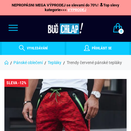
NEPROPÁSNI MEGA VÝPRODEJ se slevami do 70%! 🔝Top slevy
kategorie»»»
VÝPRODEJ
0
VYHLEDÁVÁNÍ
PŘIHLÁSIT SE
Pánské oblečení
Tepláky
Trendy červené pánské tepláky
SLEVA -12%