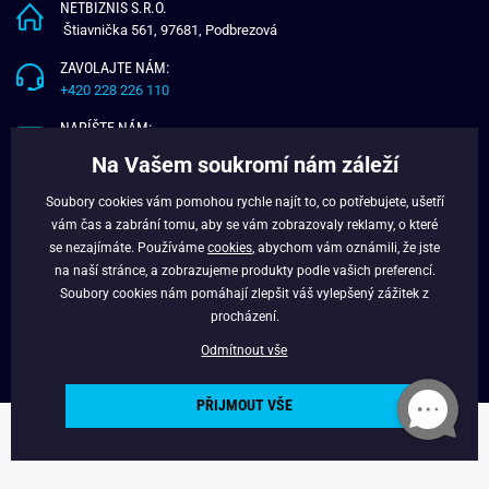
NETBIZNIS S.R.O.
Štiavnička 561, 97681, Podbrezová
ZAVOLAJTE NÁM:
+420 228 226 110
NAPÍŠTE NÁM:
info@budchlap.cz
Na Vašem soukromí nám záleží
UŽITEČNÉ INFORMACE
Soubory cookies vám pomohou rychle najít to, co potřebujete, ušetří
vám čas a zabrání tomu, aby se vám zobrazovaly reklamy, o které
O NÁS
se nezajímáte. Používáme
cookies
, abychom vám oznámili, že jste
VĚRNOSTNÍ PROGRAM
na naší stránce, a zobrazujeme produkty podle vašich preferencí.
BLOG
Soubory cookies nám pomáhají zlepšit váš vylepšený zážitek z
FACEBOOK
procházení.
Odmítnout vše
PŘIJMOUT VŠE
Copyright © 2024 - Budchlap.cz Všechna práva vyhrazena. webdesign ©
litvanyi.sk