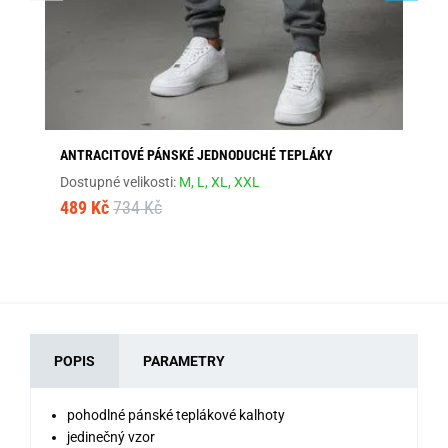
ANTRACITOVÉ PÁNSKÉ JEDNODUCHÉ TEPLÁKY
KL
Dostupné velikosti:
M,
L,
XL,
XXL
Dos
489 Kč
734 Kč
48
POPIS
PARAMETRY
pohodlné pánské teplákové kalhoty
jedinečný vzor