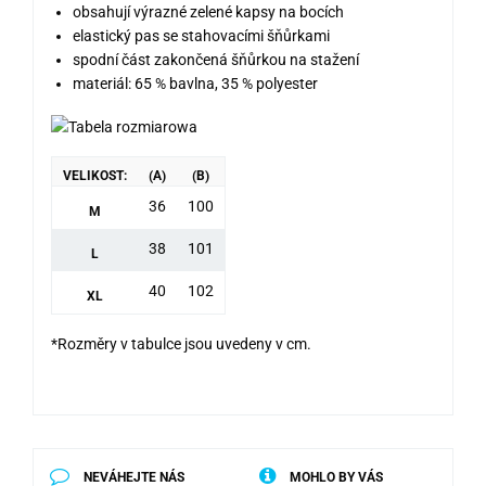
obsahují výrazné zelené kapsy na bocích
elastický pas se stahovacími šňůrkami
spodní část zakončená šňůrkou na stažení
materiál: 65 % bavlna, 35 % polyester
VELIKOST:
(A)
(B)
36
100
M
38
101
L
40
102
XL
*Rozměry v tabulce jsou uvedeny v cm.
NEVÁHEJTE NÁS
MOHLO BY VÁS