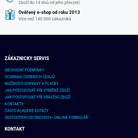
zboží do 14 dnů od jeho převzetí
Ověřený e-shop od roku 2013
Více než 140 000 zákazníků
ZÁKAZNICKY SERVIS
OBCHODNÍ PODMÍNKY
OCHRANA OSOBNÍCH ÚDAJŮ
MOŽNOSTI DOPRAVY A PLATBY
JAK POSTUPOVAT PŘI VÝMĚNĚ ZBOŽÍ
JAK POSTUPOVAT PŘI VRÁCENÍ ZBOŽÍ
KONTAKTY
ČASTO KLADENÉ DOTAZY
ODSTOUPENÍ OD SMLOUVY - ONLINE FORMULÁŘ
KONTAKT