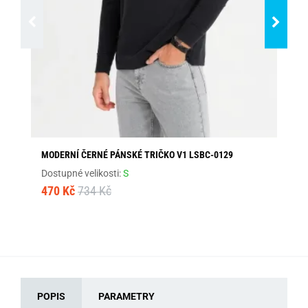
MODERNÍ ČERNÉ PÁNSKÉ TRIČKO V1 LSBC-0129
JE
V 
Dostupné velikosti:
S
Dos
470 Kč
734 Kč
30
POPIS
PARAMETRY