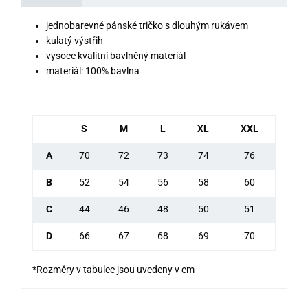
jednobarevné pánské tričko s dlouhým rukávem
kulatý výstřih
vysoce kvalitní bavlněný materiál
materiál: 100% bavlna
S
M
L
XL
XXL
A
70
72
73
74
76
B
52
54
56
58
60
C
44
46
48
50
51
D
66
67
68
69
70
*Rozměry v tabulce jsou uvedeny v cm