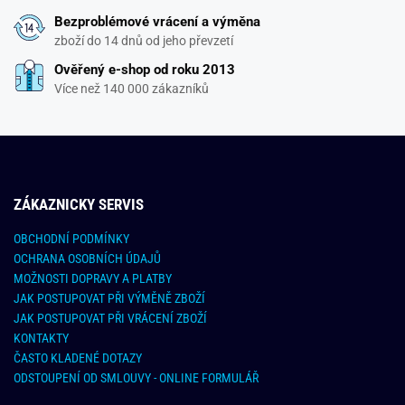
Bezproblémové vrácení a výměna
zboží do 14 dnů od jeho převzetí
Ověřený e-shop od roku 2013
Více než 140 000 zákazníků
ZÁKAZNICKY SERVIS
OBCHODNÍ PODMÍNKY
OCHRANA OSOBNÍCH ÚDAJŮ
MOŽNOSTI DOPRAVY A PLATBY
JAK POSTUPOVAT PŘI VÝMĚNĚ ZBOŽÍ
JAK POSTUPOVAT PŘI VRÁCENÍ ZBOŽÍ
KONTAKTY
ČASTO KLADENÉ DOTAZY
ODSTOUPENÍ OD SMLOUVY - ONLINE FORMULÁŘ