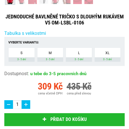
JEDNODUCHÉ BAVLNĚNÉ TRIČKO S DLOUHÝM RUKÁVEM
V5 OM-LSBL-0106
Tabulka s velikostmi
VYBERTE VARIANTU:
S
M
L
XL
3 - 5 dní
3 - 5 dní
3 - 5 dní
3 - 5 dní
Dostupnost
:
u tebe do 3-5 pracovních dnů
309 Kč
435 Kč
cena včetně DPH
cena před slevou
PŘIDAT DO KOŠÍKU