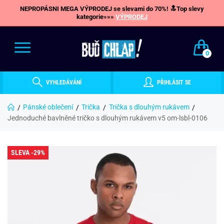
NEPROPÁSNI MEGA VÝPRODEJ se slevami do 70%! 🔝Top slevy
kategorie»»»
VÝPRODEJ
0
VYHLEDÁVÁNÍ
PŘIHLÁSIT SE
Pánské oblečení
Trička
Trička s dlouhým rukávem
Jednoduché bavlněné tričko s dlouhým rukávem v5 om-lsbl-0106
SLEVA -29%