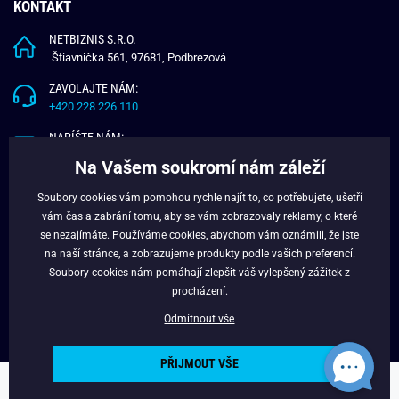
KONTAKT
NETBIZNIS S.R.O.
Štiavnička 561, 97681, Podbrezová
ZAVOLAJTE NÁM:
+420 228 226 110
NAPÍŠTE NÁM:
info@budchlap.cz
Na Vašem soukromí nám záleží
UŽITEČNÉ INFORMACE
Soubory cookies vám pomohou rychle najít to, co potřebujete, ušetří
vám čas a zabrání tomu, aby se vám zobrazovaly reklamy, o které
O NÁS
se nezajímáte. Používáme
cookies
, abychom vám oznámili, že jste
VĚRNOSTNÍ PROGRAM
na naší stránce, a zobrazujeme produkty podle vašich preferencí.
BLOG
Soubory cookies nám pomáhají zlepšit váš vylepšený zážitek z
FACEBOOK
procházení.
Odmítnout vše
PŘIJMOUT VŠE
Copyright © 2024 - Budchlap.cz Všechna práva vyhrazena. webdesign ©