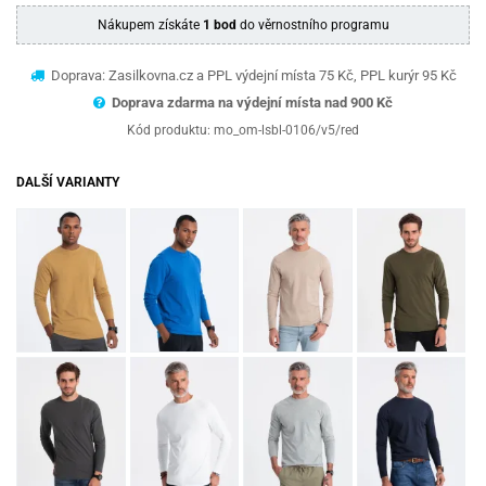
Nákupem získáte
1 bod
do věrnostního programu
Doprava: Zasilkovna.cz a PPL výdejní místa 75 Kč, PPL kurýr 95 Kč
Doprava zdarma na výdejní místa nad 9
00 Kč
Kód produktu:
mo_om-lsbl-0106/v5/red
DALŠÍ VARIANTY