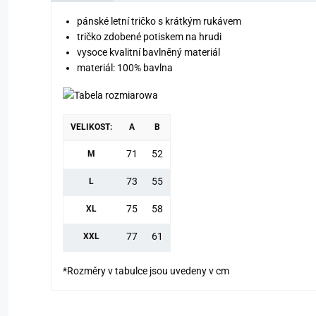
pánské letní tričko s krátkým rukávem
tričko zdobené potiskem na hrudi
vysoce kvalitní bavlněný materiál
materiál: 100% bavlna
VELIKOST:
A
B
71
52
M
73
55
L
75
58
XL
77
61
XXL
*Rozměry v tabulce jsou uvedeny v cm