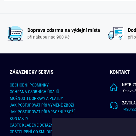
Doprava zdarma na výdejní místa
Dod
při nákupu nad 900 Kč
při 
ZÁKAZNICKY SERVIS
KONTAKT
NETBIZN
OBCHODNÍ PODMÍNKY
Štiavni
OCHRANA OSOBNÍCH ÚDAJŮ
MOŽNOSTI DOPRAVY A PLATBY
ZAVOLA
JAK POSTUPOVAT PŘI VÝMĚNĚ ZBOŽÍ
+420 22
JAK POSTUPOVAT PŘI VRÁCENÍ ZBOŽÍ
KONTAKTY
NAPÍŠT
ČASTO KLADENÉ DOTAZY
info@bu
ODSTOUPENÍ OD SMLOUVY - ONLINE FORMULÁŘ