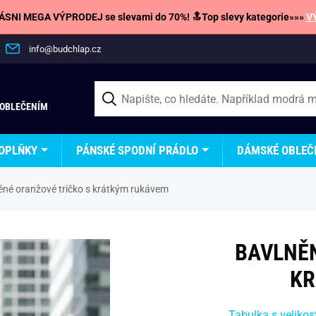
SNI MEGA VÝPRODEJ se slevami do 70%! 🔝Top slevy kategorie»»»
V
info@budchlap.cz
 OBLEČENÍM
OPLŇKY
PÁNSKÉ SPODNÍ PRÁDLO
DÁMSKÉ OBLEČ
ěné oranžové tričko s krátkým rukávem
BAVLNĚN
KR
Tabulka s velikos