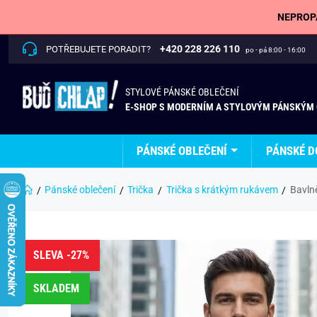
NEPROPÁ
+420 228 226 110
POTŘEBUJETE PORADIT?
po - pá 8:00 - 16:00
STYLOVÉ PÁNSKÉ OBLEČENÍ
E-SHOP S MODERNÍM A STYLOVÝM PÁNSKÝM
PÁNSKÉ OBLEČENÍ
PÁNSKÉ D
Pánské oblečení
Trička
Trička s krátkým rukávem
Bavln
SLEVA -27%
SKLADEM