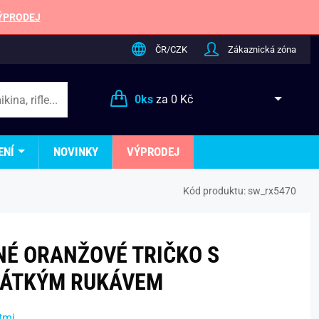
ÝPRODEJ
ČR/CZK
Zákaznická zóna
0
ks
za
0 Kč
ENÍ
NOVINKY
VÝPRODEJ
Kód produktu:
sw_rx5470
É ORANŽOVÉ TRIČKO S
ÁTKÝM RUKÁVEM
tmi