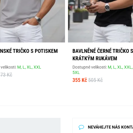
ÁNSKÉ TRIČKO S POTISKEM
BAVLNĚNÉ ČERNÉ TRIČKO 
KRÁTKÝM RUKÁVEM
velikosti:
M,
L,
XL,
XXL
Dostupné velikosti:
M,
L,
XL,
XXL
5XL
673 Kč
355 Kč
505 Kč
NEVÁHEJTE NÁS KONT