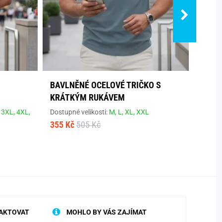
S
BAVLNĚNÉ OCELOVÉ TRIČKO S
ZELE
KRÁTKÝM RUKÁVEM
POTI
,
3XL,
4XL,
Dostupné velikosti:
M,
L,
XL,
XXL
Dostup
355 Kč
505 Kč
468 K
AKTOVAT
MOHLO BY VÁS ZAJÍMAT