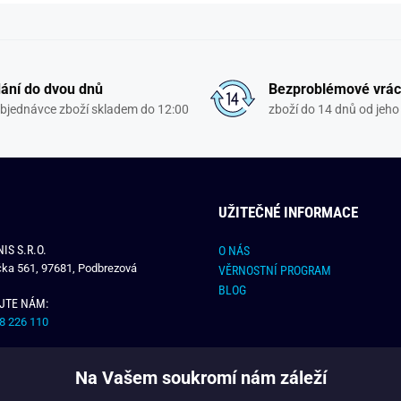
ání do dvou dnů
Bezproblémové vrác
objednávce zboží skladem do 12:00
zboží do 14 dnů od jeho 
UŽITEČNÉ INFORMACE
IS S.R.O.
O NÁS
čka 561, 97681, Podbrezová
VĚRNOSTNÍ PROGRAM
BLOG
JTE NÁM:
8 226 110
E NÁM:
Na Vašem soukromí nám záleží
dchlap.cz