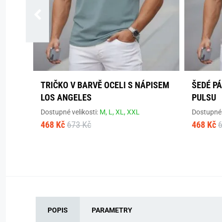
TRIČKO V BARVĚ OCELI S NÁPISEM
ŠEDÉ P
LOS ANGELES
PULSU
Dostupné velikosti:
M,
L,
XL,
XXL
Dostupné 
468 Kč
673 Kč
468 Kč
POPIS
PARAMETRY