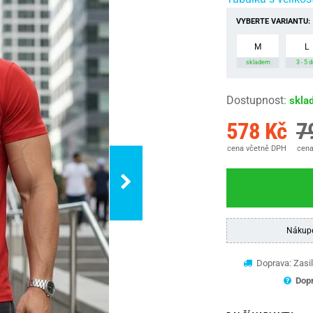
VYBERTE VARIANTU:
M
L
skladem
3 - 5 d
Dostupnost
:
skla
578 Kč
7
cena včetně DPH
cena
Nákup
Doprava: Zasil
Dopr