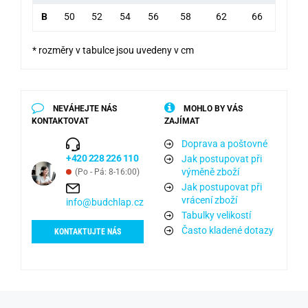
B
50
52
54
56
58
62
66
* rozměry v tabulce jsou uvedeny v cm
NEVÁHEJTE NÁS
MOHLO BY VÁS
KONTAKTOVAT
ZAJÍMAT
Doprava a poštovné
+420 228 226 110
Jak postupovat při
výměně zboží
(Po - Pá: 8-16:00)
Jak postupovat při
vrácení zboží
info@budchlap.cz
Tabulky velikostí
Často kladené dotazy
KONTAKTUJTE NÁS