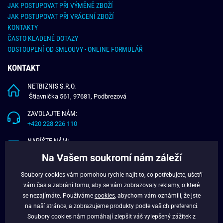
JAK POSTUPOVAT PŘI VÝMĚNĚ ZBOŽÍ
JAK POSTUPOVAT PŘI VRÁCENÍ ZBOŽÍ
KONTAKTY
ČASTO KLADENÉ DOTAZY
ODSTOUPENÍ OD SMLOUVY - ONLINE FORMULÁŘ
KONTAKT
NETBIZNIS S.R.O.
Štiavnička 561, 97681, Podbrezová
ZAVOLAJTE NÁM:
+420 228 226 110
NAPÍŠTE NÁM:
info@budchlap.cz
Na Vašem soukromí nám záleží
UŽITEČNÉ INFORMACE
Soubory cookies vám pomohou rychle najít to, co potřebujete, ušetří
vám čas a zabrání tomu, aby se vám zobrazovaly reklamy, o které
O NÁS
se nezajímáte. Používáme
cookies
, abychom vám oznámili, že jste
VĚRNOSTNÍ PROGRAM
na naší stránce, a zobrazujeme produkty podle vašich preferencí.
BLOG
Soubory cookies nám pomáhají zlepšit váš vylepšený zážitek z