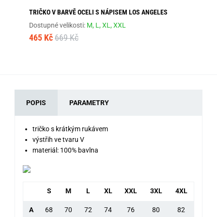
TRIČKO V BARVĚ OCELI S NÁPISEM LOS ANGELES
ŠE
Dostupné velikosti:
M,
L,
XL,
XXL
Dos
465 Kč
669 Kč
46
POPIS
PARAMETRY
tričko s krátkým rukávem
výstřih ve tvaru V
materiál: 100% bavlna
S
M
L
XL
XXL
3XL
4XL
A
68
70
72
74
76
80
82