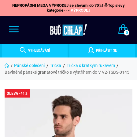
NEPROPÁSNI MEGA VÝPRODEJ se slevami do 70%! 🔝Top slevy
kategorie»»»
VÝPRODEJ
0
VYHLEDÁVÁNÍ
PŘIHLÁSIT SE
Pánské oblečení
Trička
Trička s krátkým rukávem
Bavlněné pánské granátové tričko s výstřihem do V V2-TSBS-0145
SLEVA -41%