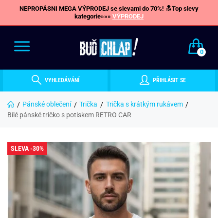
NEPROPÁSNI MEGA VÝPRODEJ se slevami do 70%! 🔝Top slevy
kategorie»»»
VÝPRODEJ
0
VYHLEDÁVÁNÍ
PŘIHLÁSIT SE
Pánské oblečení
Trička
Trička s krátkým rukávem
Bílé pánské tričko s potiskem RETRO CAR
SLEVA -30%