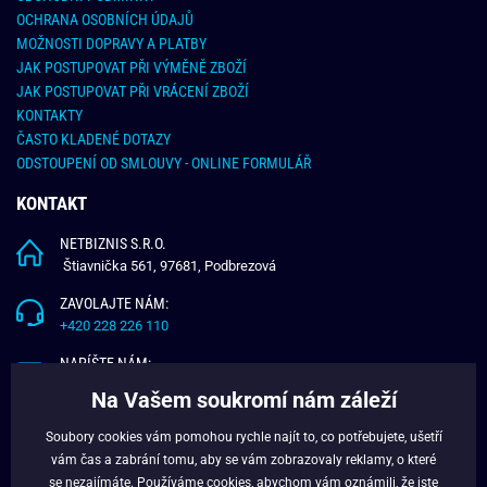
OCHRANA OSOBNÍCH ÚDAJŮ
MOŽNOSTI DOPRAVY A PLATBY
JAK POSTUPOVAT PŘI VÝMĚNĚ ZBOŽÍ
JAK POSTUPOVAT PŘI VRÁCENÍ ZBOŽÍ
KONTAKTY
ČASTO KLADENÉ DOTAZY
ODSTOUPENÍ OD SMLOUVY - ONLINE FORMULÁŘ
KONTAKT
NETBIZNIS S.R.O.
Štiavnička 561, 97681, Podbrezová
ZAVOLAJTE NÁM:
+420 228 226 110
NAPÍŠTE NÁM:
info@budchlap.cz
Na Vašem soukromí nám záleží
UŽITEČNÉ INFORMACE
Soubory cookies vám pomohou rychle najít to, co potřebujete, ušetří
vám čas a zabrání tomu, aby se vám zobrazovaly reklamy, o které
O NÁS
se nezajímáte. Používáme
cookies
, abychom vám oznámili, že jste