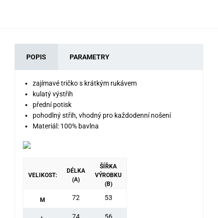
POPIS
PARAMETRY
zajímavé tričko s krátkým rukávem
kulatý výstřih
přední potisk
pohodlný střih, vhodný pro každodenní nošení
Materiál: 100% bavlna
ŠÍŘKA
DÉLKA
VELIKOST:
VÝROBKU
(A)
(B)
72
53
M
74
56