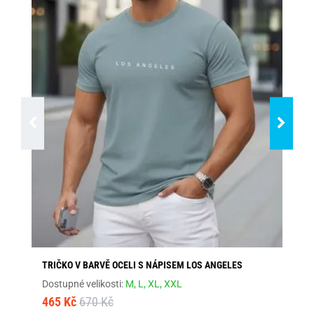
TRIČKO V BARVĚ OCELI S NÁPISEM LOS ANGELES
ŠE
Dostupné velikosti:
M,
L,
XL,
XXL
Dos
465 Kč
670 Kč
46