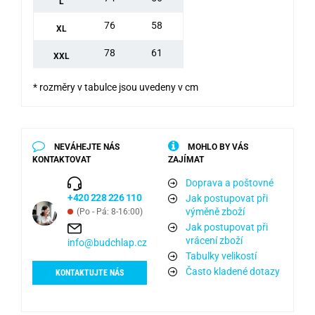
L
76
58
XL
78
61
XXL
* rozměry v tabulce jsou uvedeny v cm
NEVÁHEJTE NÁS
MOHLO BY VÁS
KONTAKTOVAT
ZAJÍMAT
Doprava a poštovné
+420 228 226 110
Jak postupovat při
výměně zboží
(Po - Pá: 8-16:00)
Jak postupovat při
vrácení zboží
info@budchlap.cz
Tabulky velikostí
Často kladené dotazy
KONTAKTUJTE NÁS