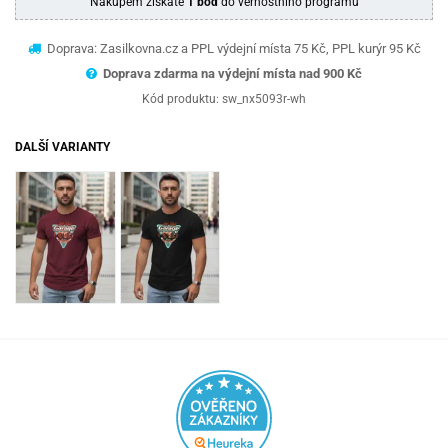
Nákupem získáte
1 bod
do věrnostního programu
Doprava: Zasilkovna.cz a PPL výdejní místa 75 Kč, PPL kurýr 95 Kč
Doprava zdarma na výdejní místa nad 9
00 Kč
Kód produktu:
sw_nx5093r-wh
DALŠÍ VARIANTY