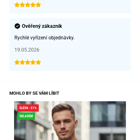
Ověřený zákazník
Rychlé vyřízení objednávky.
19.05.2026
MOHLO BY SE VÁM LÍBIT
SLEVA -31%
SLE
SKLADEM
SK