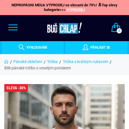
NEPROPÁSNI MEGA VÝPRODEJ se slevami do 70%! 🔝Top slevy
kategorie»»»
VÝPRODEJ
0
VYHLEDÁVÁNÍ
PŘIHLÁSIT SE
Pánské oblečení
Trička
Trička s krátkým rukávem
Bílé pánské tričko s veselým potiskem
SLEVA -30%