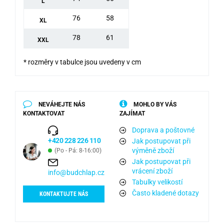
L
76
58
XL
78
61
XXL
* rozměry v tabulce jsou uvedeny v cm
NEVÁHEJTE NÁS
MOHLO BY VÁS
KONTAKTOVAT
ZAJÍMAT
Doprava a poštovné
+420 228 226 110
Jak postupovat při
výměně zboží
(Po - Pá: 8-16:00)
Jak postupovat při
vrácení zboží
info@budchlap.cz
Tabulky velikostí
Často kladené dotazy
KONTAKTUJTE NÁS