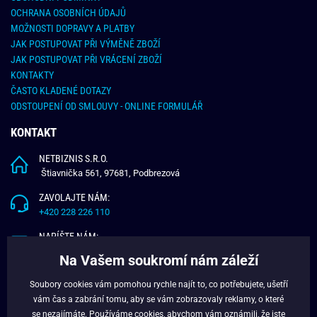
OCHRANA OSOBNÍCH ÚDAJŮ
MOŽNOSTI DOPRAVY A PLATBY
JAK POSTUPOVAT PŘI VÝMĚNĚ ZBOŽÍ
JAK POSTUPOVAT PŘI VRÁCENÍ ZBOŽÍ
KONTAKTY
ČASTO KLADENÉ DOTAZY
ODSTOUPENÍ OD SMLOUVY - ONLINE FORMULÁŘ
KONTAKT
NETBIZNIS S.R.O.
Štiavnička 561, 97681, Podbrezová
ZAVOLAJTE NÁM:
+420 228 226 110
NAPÍŠTE NÁM:
info@budchlap.cz
Na Vašem soukromí nám záleží
UŽITEČNÉ INFORMACE
Soubory cookies vám pomohou rychle najít to, co potřebujete, ušetří
vám čas a zabrání tomu, aby se vám zobrazovaly reklamy, o které
O NÁS
se nezajímáte. Používáme
cookies
, abychom vám oznámili, že jste