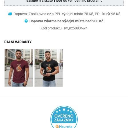
Nákupem získáte
1 bod
do věrnostního programu
Doprava: Zasilkovna.cz a PPL výdejní místa 75 Kč, PPL kurýr 95 Kč
Doprava zdarma na výdejní místa nad 9
00 Kč
Kód produktu:
sw_nx5083r-wh
DALŠÍ VARIANTY