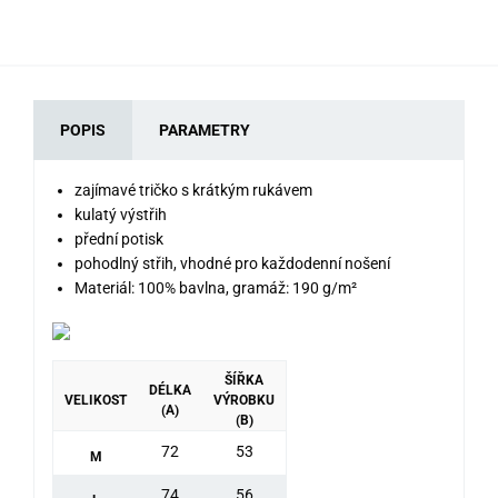
POPIS
PARAMETRY
zajímavé tričko s krátkým rukávem
kulatý výstřih
přední potisk
pohodlný střih, vhodné pro každodenní nošení
Materiál: 100% bavlna, gramáž: 190 g/m²
ŠÍŘKA
DÉLKA
VELIKOST
VÝROBKU
(A)
(B)
72
53
M
74
56