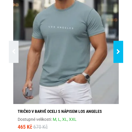
TRIČKO V BARVĚ OCELI S NÁPISEM LOS ANGELES
ŠE
Dostupné velikosti:
M,
L,
XL,
XXL
Dos
465 Kč
670 Kč
46