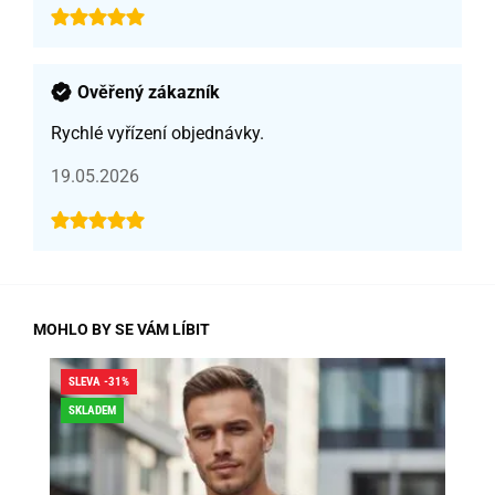
Ověřený zákazník
Rychlé vyřízení objednávky.
19.05.2026
MOHLO BY SE VÁM LÍBIT
SLEVA -31%
SLE
SKLADEM
SK