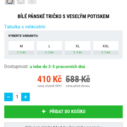
BÍLÉ PÁNSKÉ TRIČKO S VESELÝM POTISKEM
Tabulka s velikostmi
VYBERTE VARIANTU:
M
L
XL
XXL
3 - 5 dní
3 - 5 dní
3 - 5 dní
3 - 5 dní
Dostupnost
:
u tebe do 3-5 pracovních dnů
410 Kč
588 Kč
cena včetně DPH
cena před slevou
PŘIDAT DO KOŠÍKU