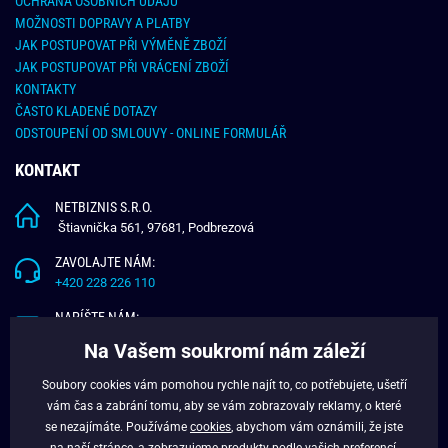
OCHRANA OSOBNÍCH ÚDAJŮ
MOŽNOSTI DOPRAVY A PLATBY
JAK POSTUPOVAT PŘI VÝMĚNĚ ZBOŽÍ
JAK POSTUPOVAT PŘI VRÁCENÍ ZBOŽÍ
KONTAKTY
ČASTO KLADENÉ DOTAZY
ODSTOUPENÍ OD SMLOUVY - ONLINE FORMULÁŘ
KONTAKT
NETBIZNIS S.R.O.
Štiavnička 561, 97681, Podbrezová
ZAVOLAJTE NÁM:
+420 228 226 110
NAPÍŠTE NÁM:
info@budchlap.cz
Na Vašem soukromí nám záleží
UŽITEČNÉ INFORMACE
Soubory cookies vám pomohou rychle najít to, co potřebujete, ušetří
vám čas a zabrání tomu, aby se vám zobrazovaly reklamy, o které
O NÁS
se nezajímáte. Používáme
cookies
, abychom vám oznámili, že jste
VĚRNOSTNÍ PROGRAM
na naší stránce, a zobrazujeme produkty podle vašich preferencí.