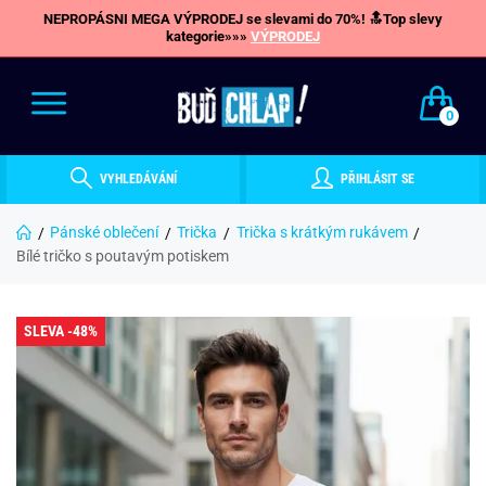
NEPROPÁSNI MEGA VÝPRODEJ se slevami do 70%! 🔝Top slevy
kategorie»»»
VÝPRODEJ
0
VYHLEDÁVÁNÍ
PŘIHLÁSIT SE
Pánské oblečení
Trička
Trička s krátkým rukávem
Bílé tričko s poutavým potiskem
SLEVA -48%