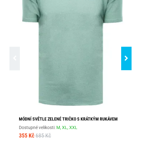
MÓDNÍ SVĚTLE ZELENÉ TRIČKO S KRÁTKÝM RUKÁVEM
JE
Dostupné velikosti:
M,
XL,
XXL
Dos
355 Kč
685 Kč
68