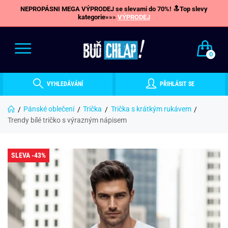
NEPROPÁSNI MEGA VÝPRODEJ se slevami do 70%! 🔝Top slevy
kategorie»»»
VÝPRODEJ
0
VYHLEDÁVÁNÍ
PŘIHLÁSIT SE
Pánské oblečení
Trička
Trička s krátkým rukávem
Trendy bílé tričko s výrazným nápisem
SLEVA -43%