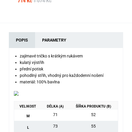
714 Kč
1 074 Kč
POPIS
PARAMETRY
zajímavé tričko s krátkým rukávem
kulatý výstřih
přední potisk
pohodlný střih, vhodný pro každodenní nošení
materiál: 100% bavlna
VELIKOST
DÉLKA (A)
ŠÍŘKA PRODUKTU (B)
71
52
M
73
55
L