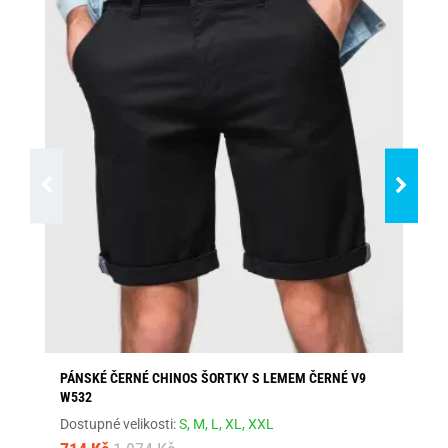
PÁNSKÉ ČERNÉ CHINOS ŠORTKY S LEMEM ČERNÉ V9
BÍ
W532
Dos
Dostupné velikosti:
S,
M,
L,
XL,
XXL
46