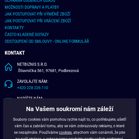
OCHRANA OSOBNÍCH ÚDAJŮ
MOŽNOSTI DOPRAVY A PLATBY
JAK POSTUPOVAT PŘI VÝMĚNĚ ZBOŽÍ
JAK POSTUPOVAT PŘI VRÁCENÍ ZBOŽÍ
KONTAKTY
ČASTO KLADENÉ DOTAZY
ODSTOUPENÍ OD SMLOUVY - ONLINE FORMULÁŘ
KONTAKT
NETBIZNIS S.R.O.
Štiavnička 561, 97681, Podbrezová
ZAVOLAJTE NÁM:
+420 228 226 110
NAPÍŠTE NÁM:
info@budchlap.cz
Na Vašem soukromí nám záleží
UŽITEČNÉ INFORMACE
Soubory cookies vám pomohou rychle najít to, co potřebujete, ušetří
vám čas a zabrání tomu, aby se vám zobrazovaly reklamy, o které
O NÁS
se nezajímáte. Používáme
cookies
, abychom vám oznámili, že jste
VĚRNOSTNÍ PROGRAM
na naší stránce, a zobrazujeme produkty podle vašich preferencí.