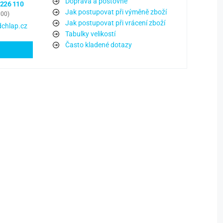
Doprava a poštovné
 226 110
Jak postupovat při výměně zboží
:00)
Jak postupovat při vrácení zboží
chlap.cz
Tabulky velikostí
Často kladené dotazy