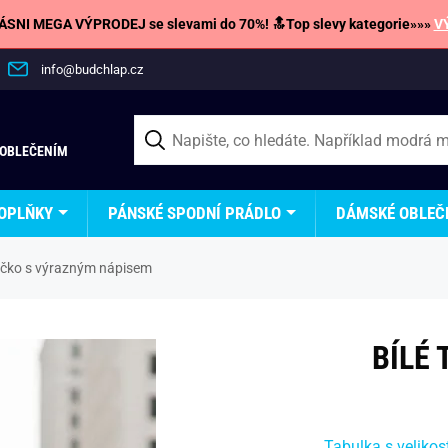
SNI MEGA VÝPRODEJ se slevami do 70%! 🔝Top slevy kategorie»»»
V
info@budchlap.cz
 OBLEČENÍM
OPLŇKY
PÁNSKÉ SPODNÍ PRÁDLO
DÁMSKÉ OBLEČ
ričko s výrazným nápisem
BÍLÉ
Tabulka s velikos