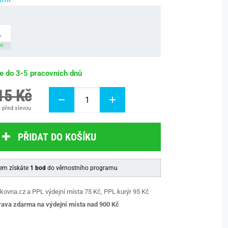
L
ní
be do 3-5 pracovních dnů
15 Kč
 před slevou
PŘIDAT DO KOŠÍKU
em získáte
1 bod
do věrnostního programu
kovna.cz a PPL výdejní místa 75 Kč, PPL kurýr 95 Kč
ava zdarma na výdejní místa nad 9
00 Kč