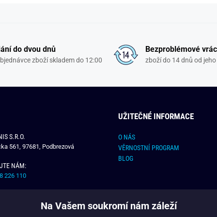
ání do dvou dnů
Bezproblémové vrác
objednávce zboží skladem do 12:00
zboží do 14 dnů od jeho 
UŽITEČNÉ INFORMACE
IS S.R.O.
O NÁS
čka 561, 97681, Podbrezová
VĚRNOSTNÍ PROGRAM
BLOG
JTE NÁM:
8 226 110
E NÁM:
Na Vašem soukromí nám záleží
dchlap.cz