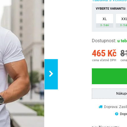
VYBERTE VARIANTU:
XL
XX
3 - 5 dní
3 - 5 d
Dostupnost
:
u te
465 Kč
8
cena včetně DPH
cena
Nákup
Doprava: Zasil
Dopr