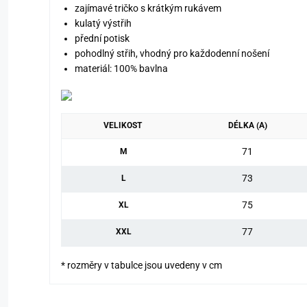
zajímavé tričko s krátkým rukávem
kulatý výstřih
přední potisk
pohodlný střih, vhodný pro každodenní nošení
materiál: 100% bavlna
VELIKOST
DÉLKA (A)
71
M
73
L
75
XL
77
XXL
* rozměry v tabulce jsou uvedeny v cm