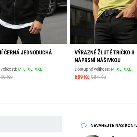
Í ČERNÁ JEDNODUCHÁ
VÝRAZNÉ ŽLUTÉ TRIČKO S
NÁPRSNÍ NÁŠIVKOU
velikosti:
M,
L,
XL,
XXL
Dostupné velikosti:
M,
XL,
XXL
889 Kč
689 Kč
984 Kč
NEVÁHEJTE NÁS KONT