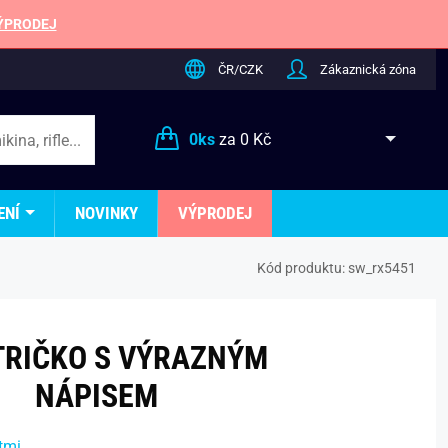
ÝPRODEJ
ČR/CZK
Zákaznická zóna
0
ks
za
0 Kč
ENÍ
NOVINKY
VÝPRODEJ
Kód produktu:
sw_rx5451
 TRIČKO S VÝRAZNÝM
NÁPISEM
tmi