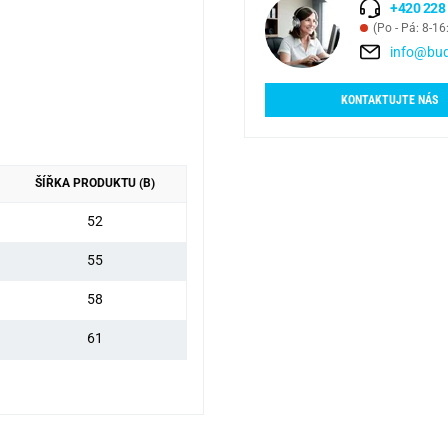
+420 228
(Po - Pá: 8-16
info@bud
KONTAKTUJTE NÁS
ŠÍŘKA PRODUKTU (B)
52
55
58
61