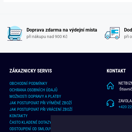
Doprava zdarma na výdejní místa
Dod
při nákupu nad 900 Kč
při 
ZÁKAZNICKY SERVIS
KONTAKT
NETBIZN
OBCHODNÍ PODMÍNKY
Štiavni
OCHRANA OSOBNÍCH ÚDAJŮ
MOŽNOSTI DOPRAVY A PLATBY
ZAVOLA
JAK POSTUPOVAT PŘI VÝMĚNĚ ZBOŽÍ
+420 22
JAK POSTUPOVAT PŘI VRÁCENÍ ZBOŽÍ
KONTAKTY
NAPÍŠT
ČASTO KLADENÉ DOTAZY
info@bu
ODSTOUPENÍ OD SMLOUVY - ONLINE FORMULÁŘ