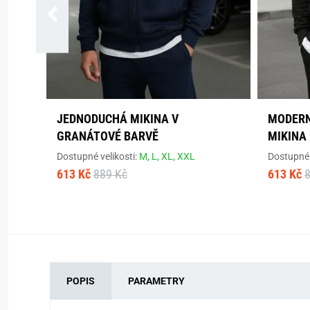
JEDNODUCHÁ MIKINA V
MODERN
GRANÁTOVÉ BARVĚ
MIKINA
Dostupné velikosti:
M,
L,
XL,
XXL
Dostupné 
613 Kč
889 Kč
613 Kč
POPIS
PARAMETRY