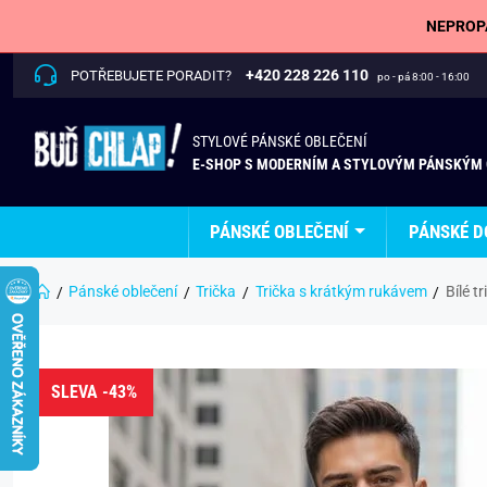
NEPROPÁ
+420 228 226 110
POTŘEBUJETE PORADIT?
po - pá 8:00 - 16:00
STYLOVÉ PÁNSKÉ OBLEČENÍ
E-SHOP S MODERNÍM A STYLOVÝM PÁNSKÝM
PÁNSKÉ OBLEČENÍ
PÁNSKÉ D
Pánské oblečení
Trička
Trička s krátkým rukávem
Bílé t
SLEVA -43%