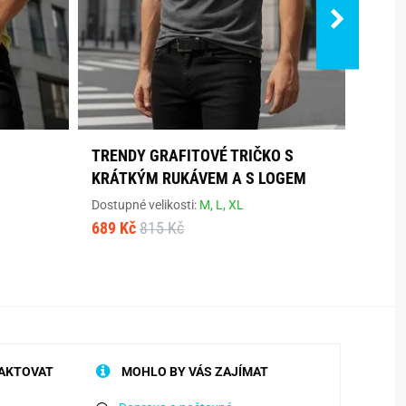
TRENDY GRAFITOVÉ TRIČKO S
ČERN
KRÁTKÝM RUKÁVEM A S LOGEM
KNOF
Dostupné velikosti:
M,
L,
XL
Dostup
689 Kč
815 Kč
699 K
AKTOVAT
MOHLO BY VÁS ZAJÍMAT