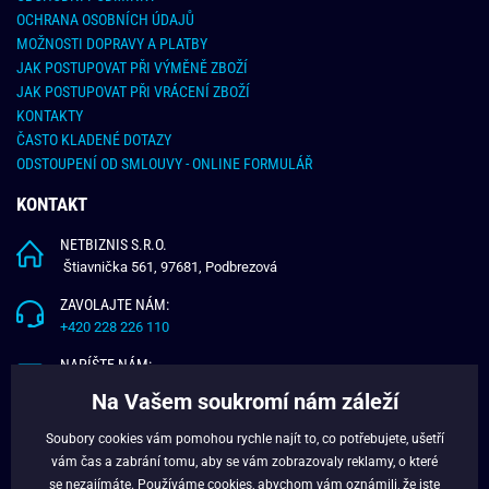
OCHRANA OSOBNÍCH ÚDAJŮ
MOŽNOSTI DOPRAVY A PLATBY
JAK POSTUPOVAT PŘI VÝMĚNĚ ZBOŽÍ
JAK POSTUPOVAT PŘI VRÁCENÍ ZBOŽÍ
KONTAKTY
ČASTO KLADENÉ DOTAZY
ODSTOUPENÍ OD SMLOUVY - ONLINE FORMULÁŘ
KONTAKT
NETBIZNIS S.R.O.
Štiavnička 561, 97681, Podbrezová
ZAVOLAJTE NÁM:
+420 228 226 110
NAPÍŠTE NÁM:
info@budchlap.cz
Na Vašem soukromí nám záleží
UŽITEČNÉ INFORMACE
Soubory cookies vám pomohou rychle najít to, co potřebujete, ušetří
vám čas a zabrání tomu, aby se vám zobrazovaly reklamy, o které
O NÁS
se nezajímáte. Používáme
cookies
, abychom vám oznámili, že jste