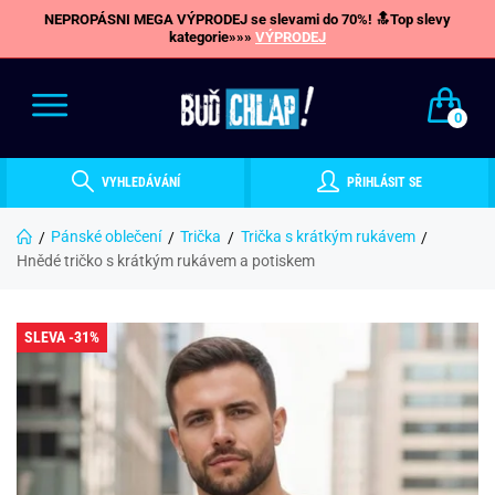
NEPROPÁSNI MEGA VÝPRODEJ se slevami do 70%! 🔝Top slevy
kategorie»»»
VÝPRODEJ
0
VYHLEDÁVÁNÍ
PŘIHLÁSIT SE
Pánské oblečení
Trička
Trička s krátkým rukávem
Hnědé tričko s krátkým rukávem a potiskem
SLEVA -31%