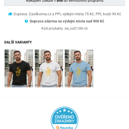
Nákupem získáte
1 bod
do věrnostního programu
Doprava: Zasilkovna.cz a PPL výdejní místa 75 Kč, PPL kurýr 95 Kč
Doprava zdarma na výdejní místa nad 9
00 Kč
Kód produktu:
sw_nx0138r-ch
DALŠÍ VARIANTY