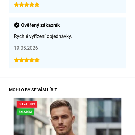
Ověřený zákazník
Rychlé vyřízení objednávky.
19.05.2026
MOHLO BY SE VÁM LÍBIT
SLEVA -30%
SLE
SKLADEM
SK