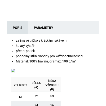
POPIS
PARAMETRY
zajímavé tričko s krátkým rukávem
kulatý výstřih
přední potisk
pohodlný střih, vhodný pro každodenní nošení
Materiál: 100% bavlna, gramáž: 190 g/m²
ŠÍŘKA
DÉLKA
VELIKOST
VÝROBKU
(A)
(B)
72
53
M
74
56