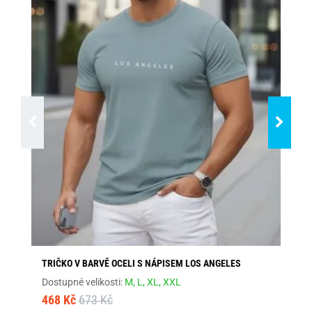
TRIČKO V BARVĚ OCELI S NÁPISEM LOS ANGELES
ŠE
Dostupné velikosti:
M,
L,
XL,
XXL
Dos
468 Kč
673 Kč
46