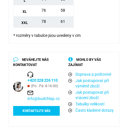
L
76
58
XL
78
61
XXL
* rozměry v tabulce jsou uvedeny v cm
NEVÁHEJTE NÁS
MOHLO BY VÁS
KONTAKTOVAT
ZAJÍMAT
Doprava a poštovné
+420 228 226 110
Jak postupovat při
výměně zboží
(Po - Pá: 8-16:00)
Jak postupovat při
vrácení zboží
info@budchlap.cz
Tabulky velikostí
Často kladené dotazy
KONTAKTUJTE NÁS