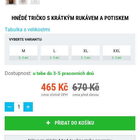
HNĚDÉ TRIČKO S KRÁTKÝM RUKÁVEM A POTISKEM
Tabulka s velikostmi
VYBERTE VARIANTU:
M
L
XL
XXL
3 - 5 dní
3 - 5 dní
3 - 5 dní
3 - 5 dní
Dostupnost
:
u tebe do 3-5 pracovních dnů
465 Kč
670 Kč
cena včetně DPH
cena před slevou
PŘIDAT DO KOŠÍKU