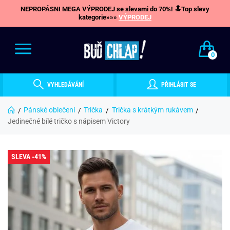
NEPROPÁSNI MEGA VÝPRODEJ se slevami do 70%! 🔝Top slevy
kategorie»»»
VÝPRODEJ
0
VYHLEDÁVÁNÍ
PŘIHLÁSIT SE
Pánské oblečení
Trička
Trička s krátkým rukávem
Jedinečné bílé tričko s nápisem Victory
SLEVA -41%