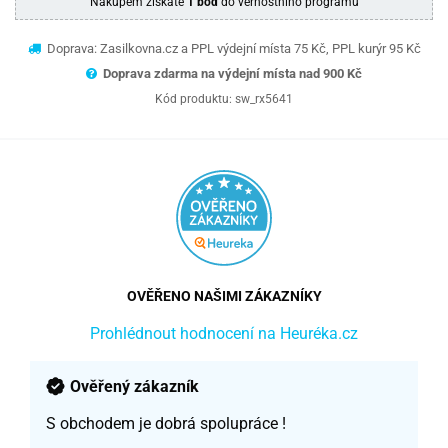
Nákupem získáte
1 bod
do věrnostního programu
Doprava: Zasilkovna.cz a PPL výdejní místa 75 Kč, PPL kurýr 95 Kč
Doprava zdarma na výdejní místa nad 9
00 Kč
Kód produktu:
sw_rx5641
OVĚŘENO NAŠIMI ZÁKAZNÍKY
Prohlédnout hodnocení na Heuréka.cz
Ověřený zákazník
S obchodem je dobrá spolupráce !