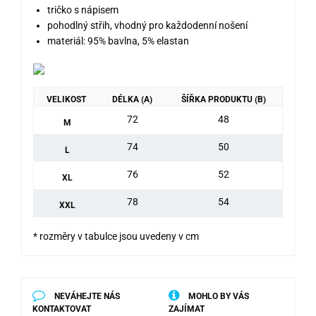
tričko s nápisem
pohodlný střih, vhodný pro každodenní nošení
materiál: 95% bavlna, 5% elastan
VELIKOST
DÉLKA (A)
ŠÍŘKA PRODUKTU (B)
72
48
M
74
50
L
76
52
XL
78
54
XXL
* rozměry v tabulce jsou uvedeny v cm
NEVÁHEJTE NÁS
MOHLO BY VÁS
KONTAKTOVAT
ZAJÍMAT