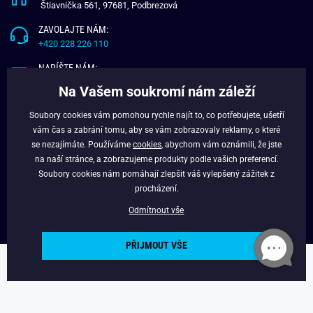
Štiavnička 561, 97681, Podbrezová
ZAVOLAJTE NÁM:
+420 228 226 110
NAPÍŠTE NÁM:
info@budchlap.cz
Na Vašem soukromí nám záleží
UŽITEČNÉ INFORMACE
Soubory cookies vám pomohou rychle najít to, co potřebujete, ušetří
vám čas a zabrání tomu, aby se vám zobrazovaly reklamy, o které
O NÁS
se nezajímáte. Používáme
cookies
, abychom vám oznámili, že jste
VĚRNOSTNÍ PROGRAM
na naší stránce, a zobrazujeme produkty podle vašich preferencí.
BLOG
Soubory cookies nám pomáhají zlepšit váš vylepšený zážitek z
FACEBOOK
procházení.
Odmítnout vše
PŘIJMOUT VŠE
Copyright © 2024 - Budchlap.cz Všechna práva vyhrazena. webdesign ©
litvanyi.sk
Powered by
Simplia.cz
.