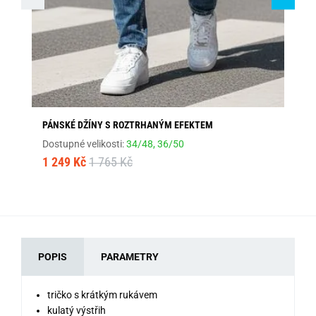
PÁNSKÉ DŽÍNY S ROZTRHANÝM EFEKTEM
MO
Dostupné velikosti:
34/48,
36/50
Dos
1 249 Kč
1 765 Kč
61
POPIS
PARAMETRY
tričko s krátkým rukávem
kulatý výstřih