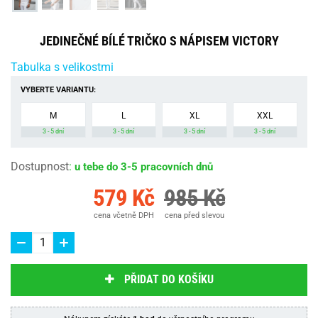
JEDINEČNÉ BÍLÉ TRIČKO S NÁPISEM VICTORY
Tabulka s velikostmi
VYBERTE VARIANTU:
M
L
XL
XXL
3 - 5 dní
3 - 5 dní
3 - 5 dní
3 - 5 dní
Dostupnost
:
u tebe do 3-5 pracovních dnů
579 Kč
985 Kč
cena včetně DPH
cena před slevou
PŘIDAT DO KOŠÍKU