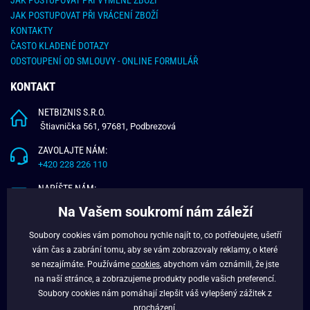
JAK POSTUPOVAT PŘI VRÁCENÍ ZBOŽÍ
KONTAKTY
ČASTO KLADENÉ DOTAZY
ODSTOUPENÍ OD SMLOUVY - ONLINE FORMULÁŘ
KONTAKT
NETBIZNIS S.R.O.
Štiavnička 561, 97681, Podbrezová
ZAVOLAJTE NÁM:
+420 228 226 110
NAPÍŠTE NÁM:
info@budchlap.cz
Na Vašem soukromí nám záleží
UŽITEČNÉ INFORMACE
Soubory cookies vám pomohou rychle najít to, co potřebujete, ušetří
vám čas a zabrání tomu, aby se vám zobrazovaly reklamy, o které
O NÁS
se nezajímáte. Používáme
cookies
, abychom vám oznámili, že jste
VĚRNOSTNÍ PROGRAM
na naší stránce, a zobrazujeme produkty podle vašich preferencí.
BLOG
Soubory cookies nám pomáhají zlepšit váš vylepšený zážitek z
FACEBOOK
procházení.