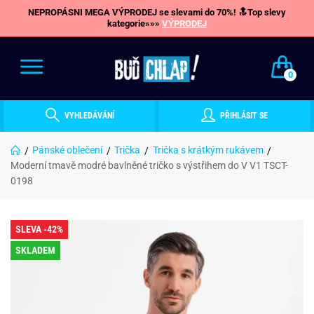
NEPROPÁSNI MEGA VÝPRODEJ se slevami do 70%! 🔝Top slevy
kategorie»»»
VÝPRODEJ
0
VYHLEDÁVÁNÍ
PŘIHLÁSIT SE
Pánské oblečení
Trička
Trička s krátkým rukávem
Moderní tmavě modré bavlněné tričko s výstřihem do V V1 TSCT-
0198
SLEVA -42%
SKLADEM