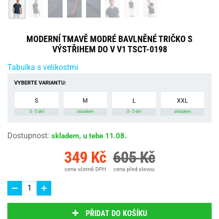
MODERNÍ TMAVĚ MODRÉ BAVLNĚNÉ TRIČKO S
VÝSTŘIHEM DO V V1 TSCT-0198
Tabulka s velikostmi
VYBERTE VARIANTU:
S
M
L
XXL
3 - 5 dní
skladem
3 - 5 dní
skladem
Dostupnost
:
skladem, u tebe 11.08.
349 Kč
605 Kč
cena včetně DPH
cena před slevou
PŘIDAT DO KOŠÍKU