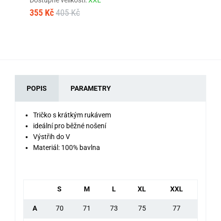
Dos
355 Kč
405 Kč
39
POPIS
PARAMETRY
Tričko s krátkým rukávem
ideální pro běžné nošení
Výstřih do V
Materiál: 100% bavlna
S
M
L
XL
XXL
A
70
71
73
75
77