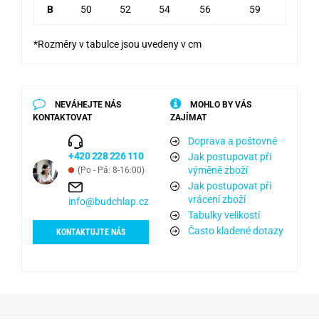
B
50
52
54
56
59
*Rozměry v tabulce jsou uvedeny v cm
NEVÁHEJTE NÁS
MOHLO BY VÁS
KONTAKTOVAT
ZAJÍMAT
Doprava a poštovné
+420 228 226 110
Jak postupovat při
výměně zboží
(Po - Pá: 8-16:00)
Jak postupovat při
vrácení zboží
info@budchlap.cz
Tabulky velikostí
Často kladené dotazy
KONTAKTUJTE NÁS