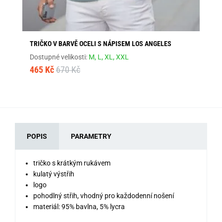
TRIČKO V BARVĚ OCELI S NÁPISEM LOS ANGELES
ŠE
Dostupné velikosti:
M,
L,
XL,
XXL
Dos
465 Kč
670 Kč
46
POPIS
PARAMETRY
tričko s krátkým rukávem
kulatý výstřih
logo
pohodlný střih, vhodný pro každodenní nošení
materiál: 95% bavlna, 5% lycra