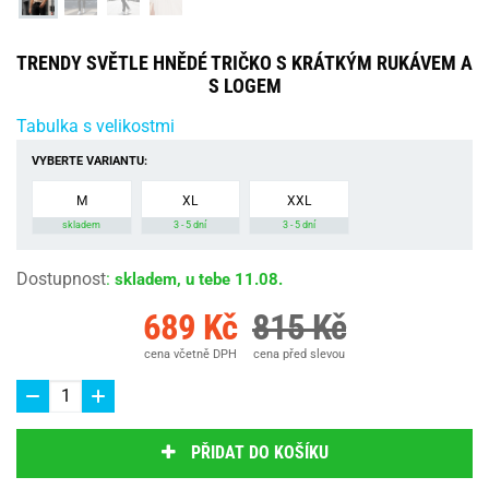
TRENDY SVĚTLE HNĚDÉ TRIČKO S KRÁTKÝM RUKÁVEM A
S LOGEM
Tabulka s velikostmi
VYBERTE VARIANTU:
M
XL
XXL
skladem
3 - 5 dní
3 - 5 dní
Dostupnost
:
skladem, u tebe 11.08.
689 Kč
815 Kč
cena včetně DPH
cena před slevou
PŘIDAT DO KOŠÍKU