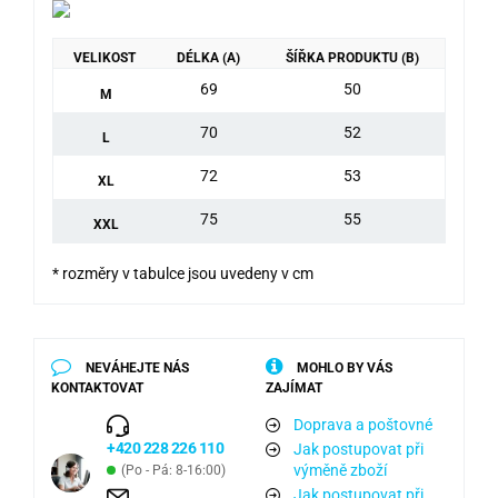
VELIKOST
DÉLKA (A)
ŠÍŘKA PRODUKTU (B)
69
50
M
70
52
L
72
53
XL
75
55
XXL
* rozměry v tabulce jsou uvedeny v cm
NEVÁHEJTE NÁS
MOHLO BY VÁS
KONTAKTOVAT
ZAJÍMAT
Doprava a poštovné
+420 228 226 110
Jak postupovat při
výměně zboží
(Po - Pá: 8-16:00)
Jak postupovat při