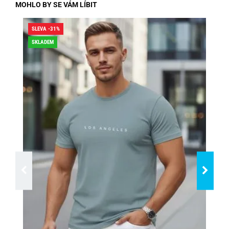
MOHLO BY SE VÁM LÍBIT
SLEVA -31%
SLE
SKLADEM
SK