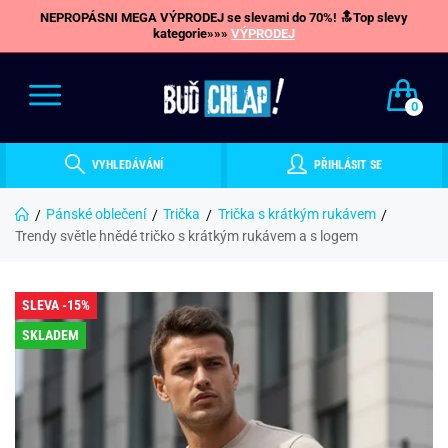
NEPROPÁSNI MEGA VÝPRODEJ se slevami do 70%! 🔝Top slevy
kategorie»»»
VÝPRODEJ
0
VYHLEDÁVÁNÍ
PŘIHLÁSIT SE
Pánské oblečení
Trička
Trička s krátkým rukávem
Trendy světle hnědé tričko s krátkým rukávem a s logem
SLEVA -15%
SKLADEM