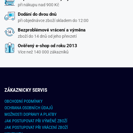
při nákupu nad 900 Kč
Dodání do dvou dnů
při objednávce zboží skladem do 12:00
Bezproblémové vrácení a výměna
zboží do 14 dnů od jeho převzetí
Ověřený e-shop od roku 2013
Více než 140 000 zákazníků
ZÁKAZNICKY SERVIS
OBCHODNÍ PODMÍNKY
OCHRANA OSOBNÍCH ÚDAJŮ
MOŽNOSTI DOPRAVY A PLATBY
JAK POSTUPOVAT PŘI VÝMĚNĚ ZBOŽÍ
JAK POSTUPOVAT PŘI VRÁCENÍ ZBOŽÍ