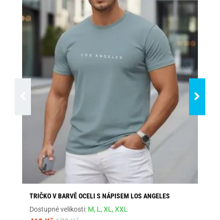
TRIČKO V BARVĚ OCELI S NÁPISEM LOS ANGELES
ŠE
Dostupné velikosti:
M,
L,
XL,
XXL
Dos