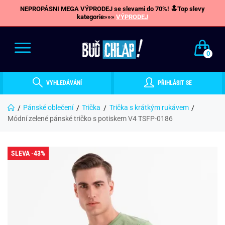
NEPROPÁSNI MEGA VÝPRODEJ se slevami do 70%! 🔝Top slevy
kategorie»»»
VÝPRODEJ
0
VYHLEDÁVÁNÍ
PŘIHLÁSIT SE
Pánské oblečení
Trička
Trička s krátkým rukávem
Módní zelené pánské tričko s potiskem V4 TSFP-0186
SLEVA -43%