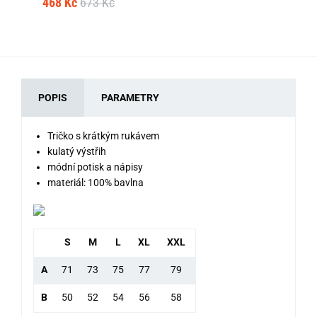
468 Kč
673 Kč
46
POPIS
PARAMETRY
Tričko s krátkým rukávem
kulatý výstřih
módní potisk a nápisy
materiál: 100% bavlna
S
M
L
XL
XXL
A
71
73
75
77
79
B
50
52
54
56
58