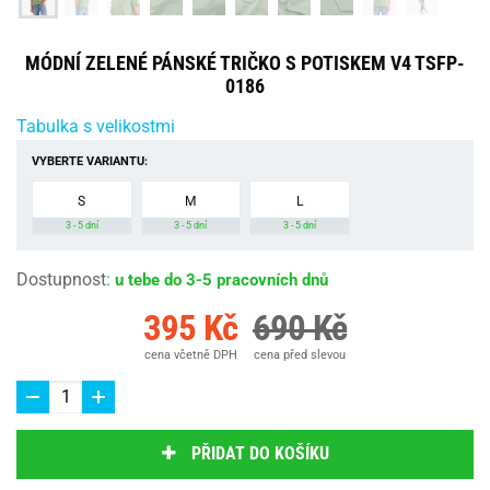
MÓDNÍ ZELENÉ PÁNSKÉ TRIČKO S POTISKEM V4 TSFP-
0186
Tabulka s velikostmi
VYBERTE VARIANTU:
S
M
L
3 - 5 dní
3 - 5 dní
3 - 5 dní
Dostupnost
:
u tebe do 3-5 pracovních dnů
395 Kč
690 Kč
cena včetně DPH
cena před slevou
PŘIDAT DO KOŠÍKU