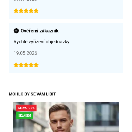
Ověřený zákazník
Rychlé vyřízení objednávky.
19.05.2026
MOHLO BY SE VÁM LÍBIT
SLEVA -30%
SLE
SKLADEM
SK