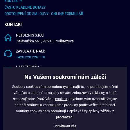
KONTAKTY
ČASTO KLADENÉ DOTAZY
ODSTOUPENÍ OD SMLOUVY - ONLINE FORMULÁŘ
KONTAKT
NETBIZNIS S.R.O.
Štiavnička 561, 97681, Podbrezová
ZAVOLAJTE NÁM:
+420 228 226 110
NAPÍŠTE NÁM:
info@budchlap.cz
Na Vašem soukromí nám záleží
UŽITEČNÉ INFORMACE
Soubory cookies vám pomohou rychle najít to, co potřebujete, ušetří
vám čas a zabrání tomu, aby se vám zobrazovaly reklamy, o které
O NÁS
se nezajímáte. Používáme
cookies
, abychom vám oznámili, že jste
VĚRNOSTNÍ PROGRAM
na naší stránce, a zobrazujeme produkty podle vašich preferencí.
BLOG
Soubory cookies nám pomáhají zlepšit váš vylepšený zážitek z
FACEBOOK
procházení.
Odmítnout vše