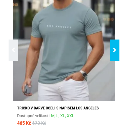
TRIČKO V BARVĚ OCELI S NÁPISEM LOS ANGELES
ŠE
Dostupné velikosti:
M,
L,
XL,
XXL
Dos
465 Kč
670 Kč
46