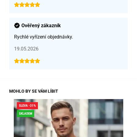
Ověřený zákazník
Rychlé vyřízení objednávky.
19.05.2026
MOHLO BY SE VÁM LÍBIT
SLEVA -31%
SLE
SKLADEM
SK