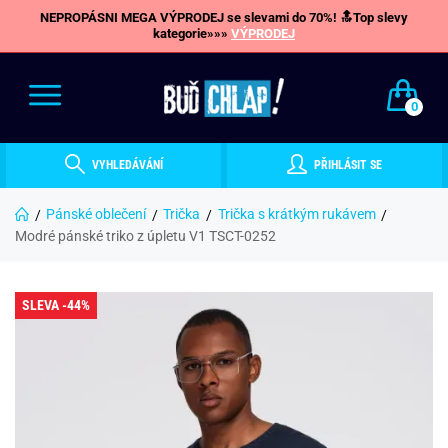
NEPROPÁSNI MEGA VÝPRODEJ se slevami do 70%! 🔝Top slevy
kategorie»»»
VÝPRODEJ
0
VYHLEDÁVÁNÍ
PŘIHLÁSIT SE
Pánské oblečení
Trička
Trička s krátkým rukávem
Modré pánské triko z úpletu V1 TSCT-0252
SLEVA -44%