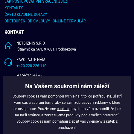
JAK POSTUPOVAT PŘI VRÁCENÍ ZBOŽÍ
KONTAKTY
ČASTO KLADENÉ DOTAZY
ODSTOUPENÍ OD SMLOUVY - ONLINE FORMULÁŘ
KONTAKT
NETBIZNIS S.R.O.
Štiavnička 561, 97681, Podbrezová
ZAVOLAJTE NÁM:
+420 228 226 110
NAPÍŠTE NÁM:
info@budchlap.cz
Na Vašem soukromí nám záleží
UŽITEČNÉ INFORMACE
Soubory cookies vám pomohou rychle najít to, co potřebujete, ušetří
vám čas a zabrání tomu, aby se vám zobrazovaly reklamy, o které
O NÁS
se nezajímáte. Používáme
cookies
, abychom vám oznámili, že jste
VĚRNOSTNÍ PROGRAM
na naší stránce, a zobrazujeme produkty podle vašich preferencí.
BLOG
Soubory cookies nám pomáhají zlepšit váš vylepšený zážitek z
FACEBOOK
procházení.