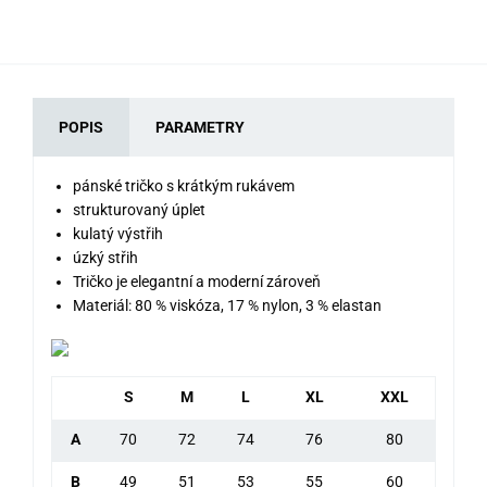
POPIS
PARAMETRY
pánské tričko s krátkým rukávem
strukturovaný úplet
kulatý výstřih
úzký střih
Tričko je elegantní a moderní zároveň
Materiál: 80 % viskóza, 17 % nylon, 3 % elastan
S
M
L
XL
XXL
A
70
72
74
76
80
B
49
51
53
55
60