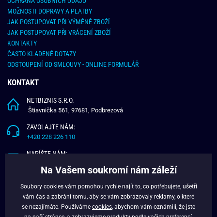
OCHRANA OSOBNÍCH ÚDAJŮ
MOŽNOSTI DOPRAVY A PLATBY
JAK POSTUPOVAT PŘI VÝMĚNĚ ZBOŽÍ
JAK POSTUPOVAT PŘI VRÁCENÍ ZBOŽÍ
KONTAKTY
ČASTO KLADENÉ DOTAZY
ODSTOUPENÍ OD SMLOUVY - ONLINE FORMULÁŘ
KONTAKT
NETBIZNIS S.R.O.
Štiavnička 561, 97681, Podbrezová
ZAVOLAJTE NÁM:
+420 228 226 110
NAPÍŠTE NÁM:
info@budchlap.cz
Na Vašem soukromí nám záleží
UŽITEČNÉ INFORMACE
Soubory cookies vám pomohou rychle najít to, co potřebujete, ušetří
vám čas a zabrání tomu, aby se vám zobrazovaly reklamy, o které
O NÁS
se nezajímáte. Používáme
cookies
, abychom vám oznámili, že jste
VĚRNOSTNÍ PROGRAM
na naší stránce, a zobrazujeme produkty podle vašich preferencí.