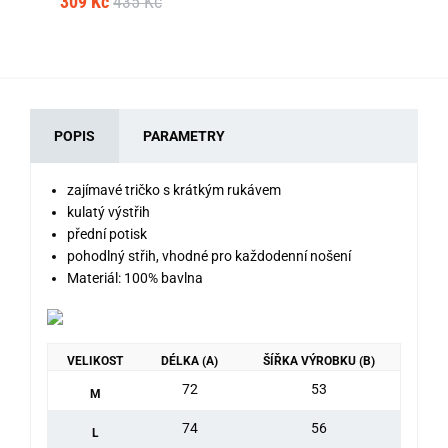
309 Kč
435 Kč
34
POPIS
PARAMETRY
zajímavé tričko s krátkým rukávem
kulatý výstřih
přední potisk
pohodlný střih, vhodné pro každodenní nošení
Materiál: 100% bavlna
VELIKOST
DÉLKA (A)
ŠÍŘKA VÝROBKU (B)
72
53
M
74
56
L