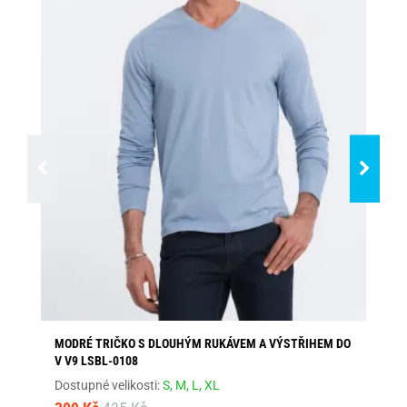
MODRÉ TRIČKO S DLOUHÝM RUKÁVEM A VÝSTŘIHEM DO
PÁ
V V9 LSBL-0108
KA
Dostupné velikosti:
S,
M,
L,
XL
Dos