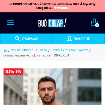
NEPROPÁSNI MEGA VÝPRODEJ se slevami do 70%! 🔝Top slevy
kategorie»»»
VÝPRODEJ
0
VYHLEDÁVÁNÍ
PŘIHLÁSIT SE
Pánské oblečení
Trička
Trička s krátkým rukávem
Oranžové pánské tričko s nápisem DIFFERENT
SLEVA -30%