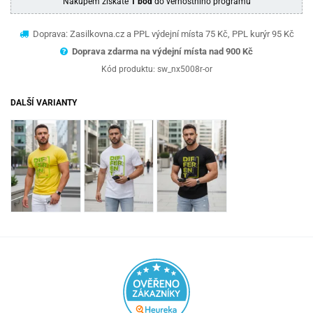
Nákupem získáte
1 bod
do věrnostního programu
Doprava: Zasilkovna.cz a PPL výdejní místa 75 Kč, PPL kurýr 95 Kč
Doprava zdarma na výdejní místa nad 9
00 Kč
Kód produktu:
sw_nx5008r-or
DALŠÍ VARIANTY