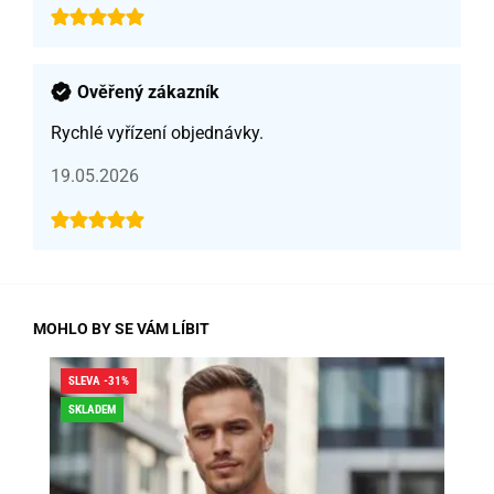
Ověřený zákazník
Rychlé vyřízení objednávky.
19.05.2026
MOHLO BY SE VÁM LÍBIT
SLEVA -31%
SLE
SKLADEM
SK