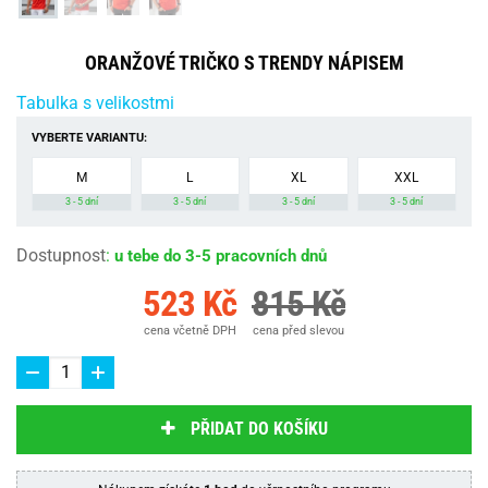
ORANŽOVÉ TRIČKO S TRENDY NÁPISEM
Tabulka s velikostmi
VYBERTE VARIANTU:
M
L
XL
XXL
3 - 5 dní
3 - 5 dní
3 - 5 dní
3 - 5 dní
Dostupnost
:
u tebe do 3-5 pracovních dnů
523 Kč
815 Kč
cena včetně DPH
cena před slevou
PŘIDAT DO KOŠÍKU