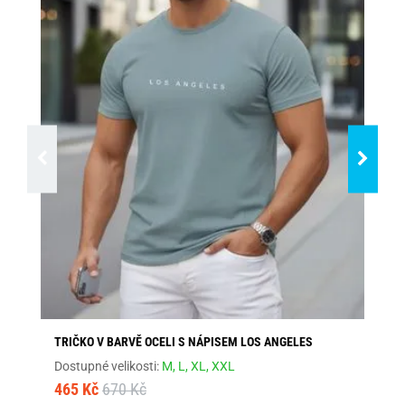
TRIČKO V BARVĚ OCELI S NÁPISEM LOS ANGELES
ŠE
Dostupné velikosti:
M,
L,
XL,
XXL
Dos
465 Kč
670 Kč
46