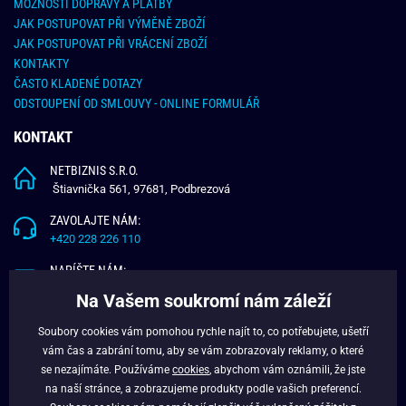
MOŽNOSTI DOPRAVY A PLATBY
JAK POSTUPOVAT PŘI VÝMĚNĚ ZBOŽÍ
JAK POSTUPOVAT PŘI VRÁCENÍ ZBOŽÍ
KONTAKTY
ČASTO KLADENÉ DOTAZY
ODSTOUPENÍ OD SMLOUVY - ONLINE FORMULÁŘ
KONTAKT
NETBIZNIS S.R.O.
Štiavnička 561, 97681, Podbrezová
ZAVOLAJTE NÁM:
+420 228 226 110
NAPÍŠTE NÁM:
info@budchlap.cz
Na Vašem soukromí nám záleží
UŽITEČNÉ INFORMACE
Soubory cookies vám pomohou rychle najít to, co potřebujete, ušetří
vám čas a zabrání tomu, aby se vám zobrazovaly reklamy, o které
O NÁS
se nezajímáte. Používáme
cookies
, abychom vám oznámili, že jste
VĚRNOSTNÍ PROGRAM
na naší stránce, a zobrazujeme produkty podle vašich preferencí.
BLOG