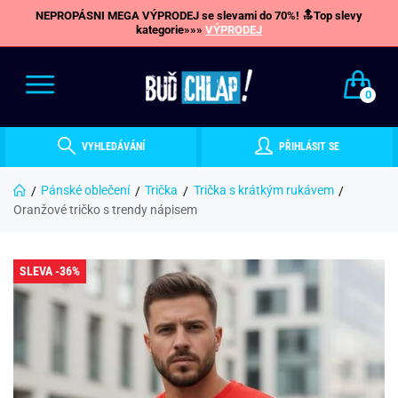
NEPROPÁSNI MEGA VÝPRODEJ se slevami do 70%! 🔝Top slevy
kategorie»»»
VÝPRODEJ
0
VYHLEDÁVÁNÍ
PŘIHLÁSIT SE
Pánské oblečení
Trička
Trička s krátkým rukávem
Oranžové tričko s trendy nápisem
SLEVA -36%