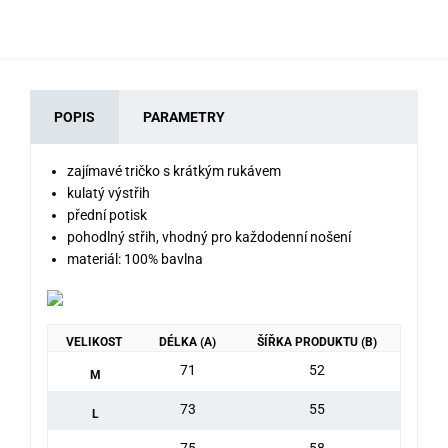
POPIS
PARAMETRY
zajímavé tričko s krátkým rukávem
kulatý výstřih
přední potisk
pohodlný střih, vhodný pro každodenní nošení
materiál: 100% bavlna
VELIKOST
DÉLKA (A)
ŠÍŘKA PRODUKTU (B)
71
52
M
73
55
L
75
58