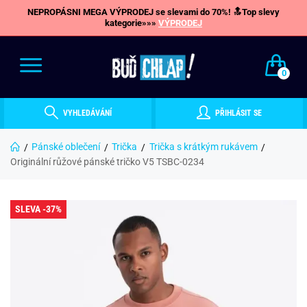
NEPROPÁSNI MEGA VÝPRODEJ se slevami do 70%! 🔝Top slevy
kategorie»»»
VÝPRODEJ
0
VYHLEDÁVÁNÍ
PŘIHLÁSIT SE
Pánské oblečení
Trička
Trička s krátkým rukávem
Originální růžové pánské tričko V5 TSBC-0234
SLEVA -37%