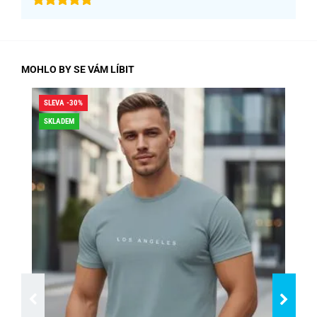
MOHLO BY SE VÁM LÍBIT
SLEVA -30%
SLE
SKLADEM
SK