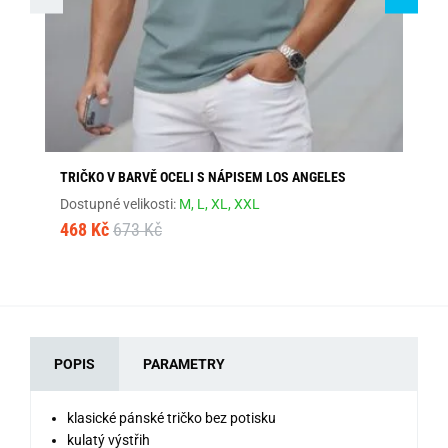
TRIČKO V BARVĚ OCELI S NÁPISEM LOS ANGELES
ŠE
Dostupné velikosti:
M,
L,
XL,
XXL
Dos
468 Kč
673 Kč
46
POPIS
PARAMETRY
klasické pánské tričko bez potisku
kulatý výstřih