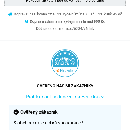
Nákupem získáte
1 bod
do věrnostního programu
Doprava: Zasilkovna.cz a PPL výdejní místa 75 Kč, PPL kurýr 95 Kč
Doprava zdarma na výdejní místa nad 9
00 Kč
Kód produktu:
mo_tsbc/0234/v5pink
OVĚŘENO NAŠIMI ZÁKAZNÍKY
Prohlédnout hodnocení na Heuréka.cz
Ověřený zákazník
S obchodem je dobrá spolupráce !