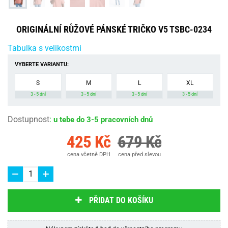
ORIGINÁLNÍ RŮŽOVÉ PÁNSKÉ TRIČKO V5 TSBC-0234
Tabulka s velikostmi
VYBERTE VARIANTU:
S
M
L
XL
3 - 5 dní
3 - 5 dní
3 - 5 dní
3 - 5 dní
Dostupnost
:
u tebe do 3-5 pracovních dnů
425 Kč
679 Kč
cena včetně DPH
cena před slevou
PŘIDAT DO KOŠÍKU