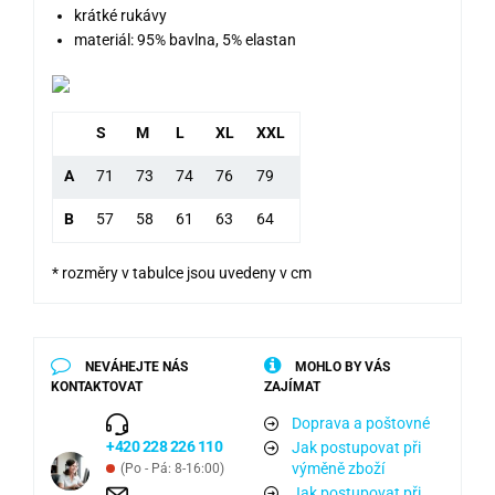
krátké rukávy
materiál: 95% bavlna, 5% elastan
S
M
L
XL
XXL
A
71
73
74
76
79
B
57
58
61
63
64
* rozměry v tabulce jsou uvedeny v cm
NEVÁHEJTE NÁS
MOHLO BY VÁS
KONTAKTOVAT
ZAJÍMAT
Doprava a poštovné
+420 228 226 110
Jak postupovat při
výměně zboží
(Po - Pá: 8-16:00)
Jak postupovat při