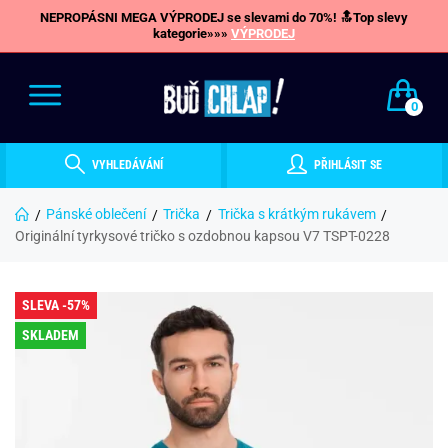
NEPROPÁSNI MEGA VÝPRODEJ se slevami do 70%! 🔝Top slevy
kategorie»»»
VÝPRODEJ
0
VYHLEDÁVÁNÍ
PŘIHLÁSIT SE
Pánské oblečení
Trička
Trička s krátkým rukávem
Originální tyrkysové tričko s ozdobnou kapsou V7 TSPT-0228
SLEVA -57%
SKLADEM