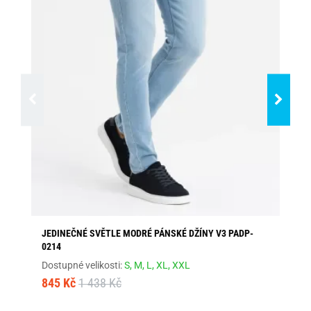
JEDINEČNÉ SVĚTLE MODRÉ PÁNSKÉ DŽÍNY V3 PADP-
JE
0214
AN
Dostupné velikosti:
S,
M,
L,
XL,
XXL
Dos
845 Kč
1 438 Kč
1 