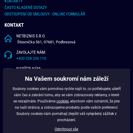
KONTAKTY
ČASTO KLADENÉ DOTAZY
ODSTOUPENÍ OD SMLOUVY - ONLINE FORMULÁŘ
KONTAKT
NETBIZNIS S.R.O.
Štiavnička 561, 97681, Podbrezová
ZAVOLAJTE NÁM:
+420 228 226 110
NAPÍŠTE NÁM:
info@budchlap.cz
Na Vašem soukromí nám záleží
UŽITEČNÉ INFORMACE
Soubory cookies vám pomohou rychle najít to, co potřebujete, ušetří
vám čas a zabrání tomu, aby se vám zobrazovaly reklamy, o které
O NÁS
se nezajímáte. Používáme
cookies
, abychom vám oznámili, že jste
VĚRNOSTNÍ PROGRAM
na naší stránce, a zobrazujeme produkty podle vašich preferencí.
BLOG
Soubory cookies nám pomáhají zlepšit váš vylepšený zážitek z
FACEBOOK
procházení.
Odmítnout vše