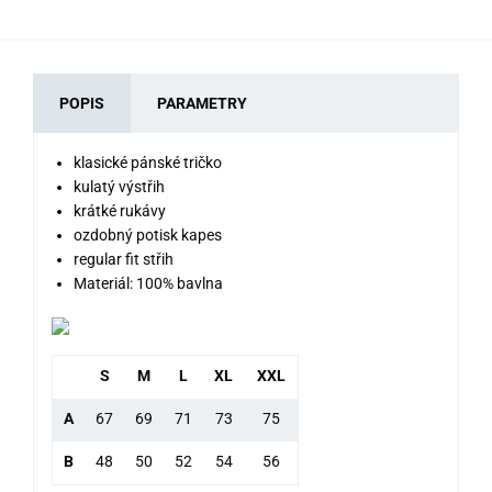
POPIS
PARAMETRY
klasické pánské tričko
kulatý výstřih
krátké rukávy
ozdobný potisk kapes
regular fit střih
Materiál: 100% bavlna
S
M
L
XL
XXL
A
67
69
71
73
75
B
48
50
52
54
56