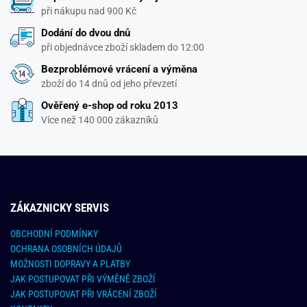
při nákupu nad 900 Kč
Dodání do dvou dnů
při objednávce zboží skladem do 12:00
Bezproblémové vrácení a výměna
zboží do 14 dnů od jeho převzetí
Ověřený e-shop od roku 2013
Více než 140 000 zákazníků
ZÁKAZNICKY SERVIS
OBCHODNÍ PODMÍNKY
OCHRANA OSOBNÍCH ÚDAJŮ
MOŽNOSTI DOPRAVY A PLATBY
JAK POSTUPOVAT PŘI VÝMĚNĚ ZBOŽÍ
JAK POSTUPOVAT PŘI VRÁCENÍ ZBOŽÍ