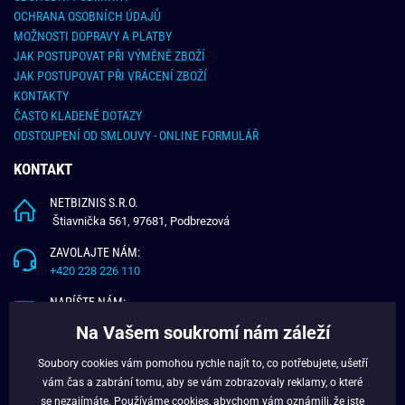
OCHRANA OSOBNÍCH ÚDAJŮ
MOŽNOSTI DOPRAVY A PLATBY
JAK POSTUPOVAT PŘI VÝMĚNĚ ZBOŽÍ
JAK POSTUPOVAT PŘI VRÁCENÍ ZBOŽÍ
KONTAKTY
ČASTO KLADENÉ DOTAZY
ODSTOUPENÍ OD SMLOUVY - ONLINE FORMULÁŘ
KONTAKT
NETBIZNIS S.R.O.
Štiavnička 561, 97681, Podbrezová
ZAVOLAJTE NÁM:
+420 228 226 110
NAPÍŠTE NÁM:
info@budchlap.cz
Na Vašem soukromí nám záleží
UŽITEČNÉ INFORMACE
Soubory cookies vám pomohou rychle najít to, co potřebujete, ušetří
vám čas a zabrání tomu, aby se vám zobrazovaly reklamy, o které
O NÁS
se nezajímáte. Používáme
cookies
, abychom vám oznámili, že jste