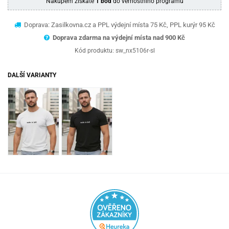
Nákupem získáte
1 bod
do věrnostního programu
Doprava: Zasilkovna.cz a PPL výdejní místa 75 Kč, PPL kurýr 95 Kč
Doprava zdarma na výdejní místa nad 9
00 Kč
Kód produktu:
sw_nx5106r-sl
DALŠÍ VARIANTY