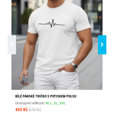
BÍLÉ PÁNSKÉ TRIČKO S POTISKEM PULSU
TR
Dostupné velikosti:
M,
L,
XL,
XXL
Dos
465 Kč
670 Kč
46