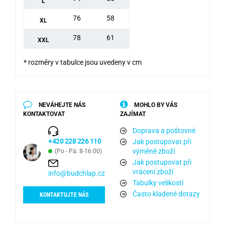
L
76
58
XL
78
61
XXL
* rozměry v tabulce jsou uvedeny v cm
NEVÁHEJTE NÁS
MOHLO BY VÁS
KONTAKTOVAT
ZAJÍMAT
Doprava a poštovné
+420 228 226 110
Jak postupovat při
výměně zboží
(Po - Pá: 8-16:00)
Jak postupovat při
vrácení zboží
info@budchlap.cz
Tabulky velikostí
Často kladené dotazy
KONTAKTUJTE NÁS