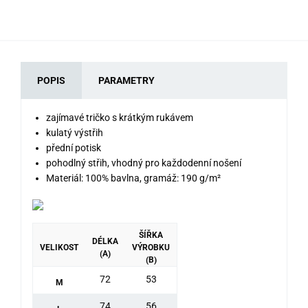
POPIS
PARAMETRY
zajímavé tričko s krátkým rukávem
kulatý výstřih
přední potisk
pohodlný střih, vhodný pro každodenní nošení
Materiál: 100% bavlna, gramáž:
190 g/m²
ŠÍŘKA
DÉLKA
VELIKOST
VÝROBKU
(A)
(B)
72
53
M
74
56