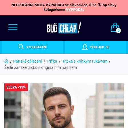
NEPROPÁSNI MEGA VÝPRODEJ se slevami do 70%! 🔝Top slevy
kategorie»»»
VÝPRODEJ
0
VYHLEDÁVÁNÍ
PŘIHLÁSIT SE
Pánské oblečení
Trička
Trička s krátkým rukávem
Šedé pánské tričko s originálním nápisem
SLEVA -31%