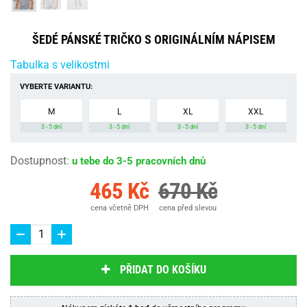
ŠEDÉ PÁNSKÉ TRIČKO S ORIGINÁLNÍM NÁPISEM
Tabulka s velikostmi
VYBERTE VARIANTU:
M
L
XL
XXL
3 - 5 dní
3 - 5 dní
3 - 5 dní
3 - 5 dní
Dostupnost
:
u tebe do 3-5 pracovních dnů
465 Kč
670 Kč
cena včetně DPH
cena před slevou
PŘIDAT DO KOŠÍKU