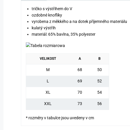
tričko s výstřihem do V
ozdobné knoflíky
vyrobena z měkkého a na dotek příjemného materiálu
kulatý výstřih
materiál: 65% bavlna, 35% polyester
VELIKOST
A
B
M
68
50
L
69
52
XL
70
54
XXL
73
56
* rozměry v tabulce jsou uvedeny v cm