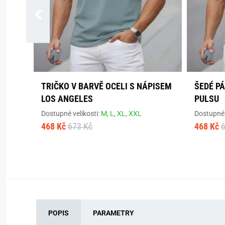
TRIČKO V BARVĚ OCELI S NÁPISEM
ŠEDÉ P
LOS ANGELES
PULSU
Dostupné velikosti:
M,
L,
XL,
XXL
Dostupné 
468 Kč
673 Kč
468 Kč
POPIS
PARAMETRY