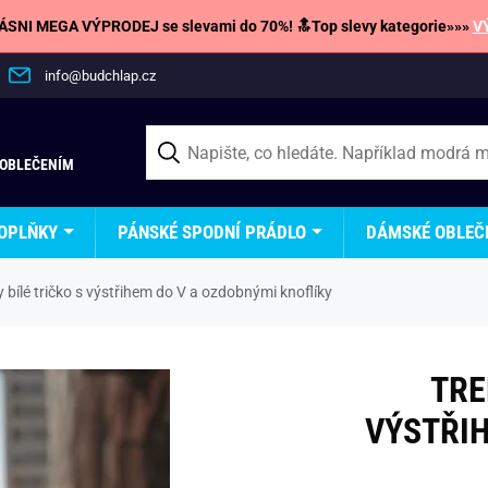
SNI MEGA VÝPRODEJ se slevami do 70%! 🔝Top slevy kategorie»»»
V
info@budchlap.cz
 OBLEČENÍM
OPLŇKY
PÁNSKÉ SPODNÍ PRÁDLO
DÁMSKÉ OBLEČ
 bílé tričko s výstřihem do V a ozdobnými knoflíky
TRE
VÝSTŘIH