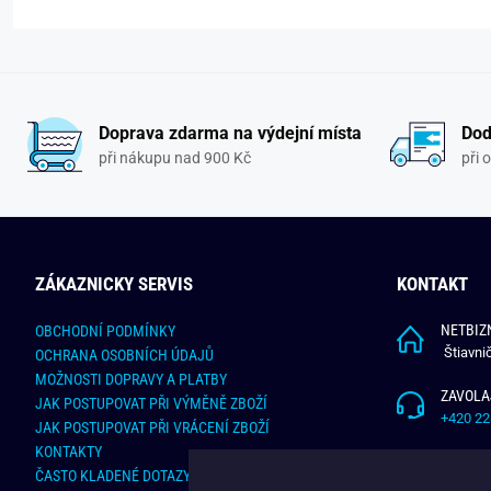
Doprava zdarma na výdejní místa
Dod
při nákupu nad 900 Kč
při 
ZÁKAZNICKY SERVIS
KONTAKT
NETBIZN
OBCHODNÍ PODMÍNKY
Štiavni
OCHRANA OSOBNÍCH ÚDAJŮ
MOŽNOSTI DOPRAVY A PLATBY
ZAVOLA
JAK POSTUPOVAT PŘI VÝMĚNĚ ZBOŽÍ
+420 22
JAK POSTUPOVAT PŘI VRÁCENÍ ZBOŽÍ
KONTAKTY
NAPÍŠT
ČASTO KLADENÉ DOTAZY
info@bu