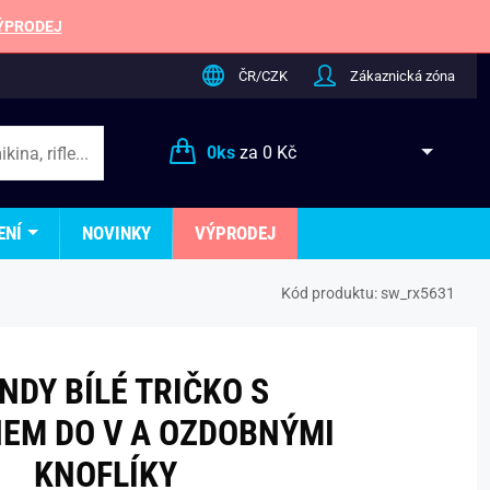
ÝPRODEJ
ČR/CZK
Zákaznická zóna
0
ks
za
0 Kč
ENÍ
NOVINKY
VÝPRODEJ
Kód produktu:
sw_rx5631
NDY BÍLÉ TRIČKO S
EM DO V A OZDOBNÝMI
KNOFLÍKY