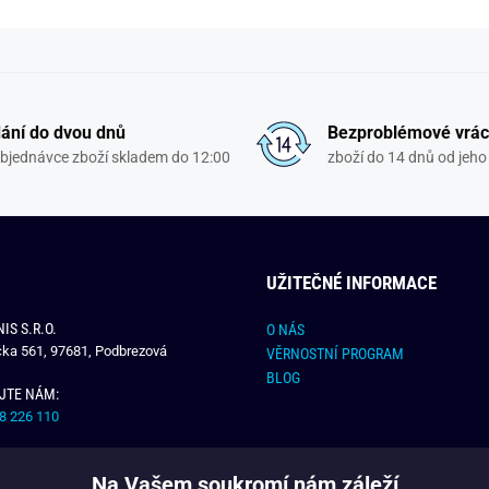
ání do dvou dnů
Bezproblémové vrác
objednávce zboží skladem do 12:00
zboží do 14 dnů od jeho 
UŽITEČNÉ INFORMACE
IS S.R.O.
O NÁS
čka 561, 97681, Podbrezová
VĚRNOSTNÍ PROGRAM
BLOG
JTE NÁM:
8 226 110
E NÁM:
Na Vašem soukromí nám záleží
dchlap.cz