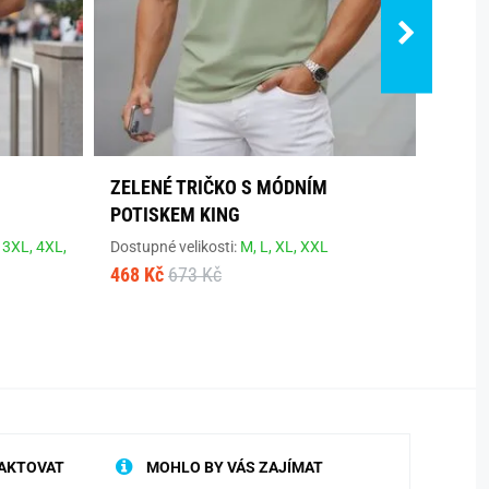
S
ZELENÉ TRIČKO S MÓDNÍM
BAVL
POTISKEM KING
KRÁT
,
3XL,
4XL,
Dostupné velikosti:
M,
L,
XL,
XXL
Dostup
468 Kč
673 Kč
355 K
AKTOVAT
MOHLO BY VÁS ZAJÍMAT