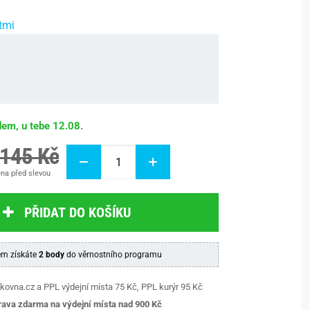
tmi
dem, u tebe 12.08.
 145 Kč
na před slevou
PŘIDAT DO KOŠÍKU
m získáte
2 body
do věrnostního programu
kovna.cz a PPL výdejní místa 75 Kč, PPL kurýr 95 Kč
ava zdarma na výdejní místa nad 9
00 Kč