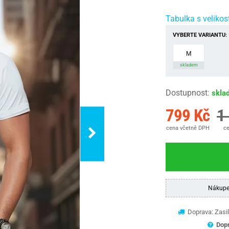
Tabulka s velikos
VYBERTE VARIANTU:
M
skladem
Dostupnost
:
skla
799 Kč
1
cena včetně DPH
ce
Nákupe
Doprava: Zasil
Dopr