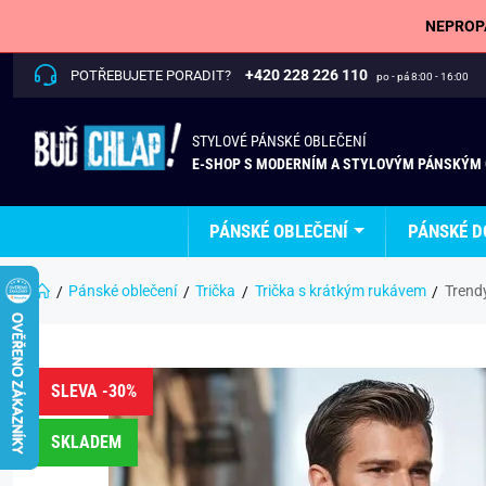
NEPROPÁ
+420 228 226 110
POTŘEBUJETE PORADIT?
po - pá 8:00 - 16:00
STYLOVÉ PÁNSKÉ OBLEČENÍ
E-SHOP S MODERNÍM A STYLOVÝM PÁNSKÝM
PÁNSKÉ OBLEČENÍ
PÁNSKÉ D
Pánské oblečení
Trička
Trička s krátkým rukávem
Trendy
SLEVA -30%
SKLADEM