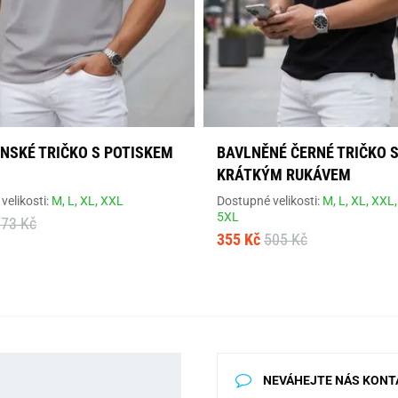
ÁNSKÉ TRIČKO S POTISKEM
BAVLNĚNÉ ČERNÉ TRIČKO 
KRÁTKÝM RUKÁVEM
velikosti:
M,
L,
XL,
XXL
Dostupné velikosti:
M,
L,
XL,
XXL
5XL
673 Kč
355 Kč
505 Kč
NEVÁHEJTE NÁS KONT