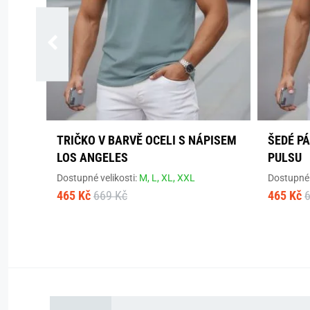
TRIČKO V BARVĚ OCELI S NÁPISEM
ŠEDÉ P
LOS ANGELES
PULSU
Dostupné velikosti:
M,
L,
XL,
XXL
Dostupné 
465 Kč
669 Kč
465 Kč