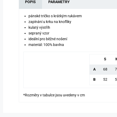
POPIS
PARAMETRY
pánské tričko s krátkým rukávem
zapínání u krku na knoflíky
kulatý výstřih
sepraný vzor
ideální pro běžné nošení
materiál: 100% bavlna
S
A
68
7
B
52
5
*Rozměry v tabulce jsou uvedeny v cm