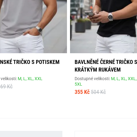
ÁNSKÉ TRIČKO S POTISKEM
BAVLNĚNÉ ČERNÉ TRIČKO 
KRÁTKÝM RUKÁVEM
velikosti:
M,
L,
XL,
XXL
Dostupné velikosti:
M,
L,
XL,
XXL
5XL
669 Kč
355 Kč
504 Kč