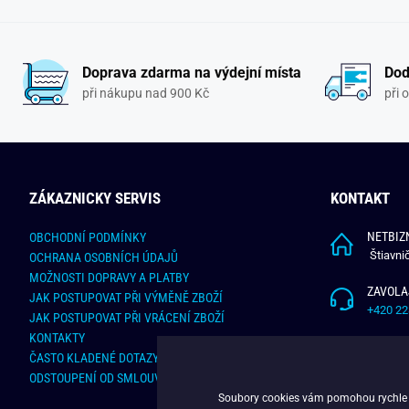
Doprava zdarma na výdejní místa
Dod
při nákupu nad 900 Kč
při 
ZÁKAZNICKY SERVIS
KONTAKT
NETBIZN
OBCHODNÍ PODMÍNKY
Štiavni
OCHRANA OSOBNÍCH ÚDAJŮ
MOŽNOSTI DOPRAVY A PLATBY
ZAVOLA
JAK POSTUPOVAT PŘI VÝMĚNĚ ZBOŽÍ
+420 22
JAK POSTUPOVAT PŘI VRÁCENÍ ZBOŽÍ
KONTAKTY
NAPÍŠT
ČASTO KLADENÉ DOTAZY
info@bu
ODSTOUPENÍ OD SMLOUVY - ONLINE FORMULÁŘ
Soubory cookies vám pomohou rychle na