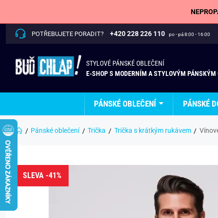
NEPROPÁ
+420 228 226 110
POTŘEBUJETE PORADIT?
po - pá 8:00 - 16:00
STYLOVÉ PÁNSKÉ OBLEČENÍ
E-SHOP S MODERNÍM A STYLOVÝM PÁNSKÝM
PÁNSKÉ OBLEČENÍ
PÁNSKÉ D
Pánské oblečení
Trička
Trička s krátkým rukávem
Vínov
SLEVA -41%