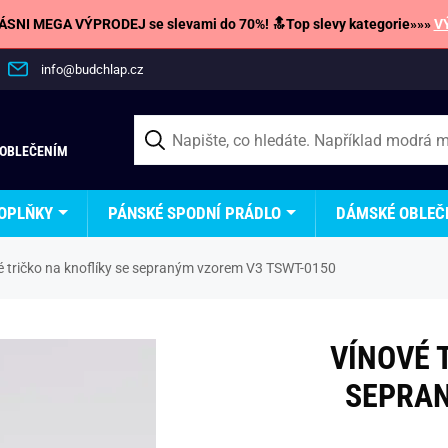
SNI MEGA VÝPRODEJ se slevami do 70%! 🔝Top slevy kategorie»»»
V
info@budchlap.cz
 OBLEČENÍM
OPLŇKY
PÁNSKÉ SPODNÍ PRÁDLO
DÁMSKÉ OBLEČ
é tričko na knoflíky se sepraným vzorem V3 TSWT-0150
VÍNOVÉ 
SEPRAN