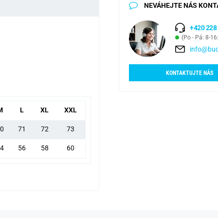
NEVÁHEJTE NÁS KONT
+420 228
(Po - Pá: 8-16
info@bud
KONTAKTUJTE NÁS
M
L
XL
XXL
0
71
72
73
4
56
58
60