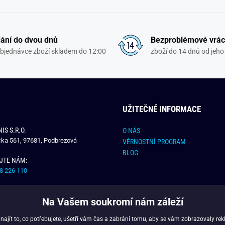
ání do dvou dnů
Bezproblémové vrác
objednávce zboží skladem do 12:00
zboží do 14 dnů od jeho 
UŽITEČNÉ INFORMACE
IS S.R.O.
O NÁS
čka 561, 97681, Podbrezová
VĚRNOSTNÍ PROGRAM
BLOG
JTE NÁM:
8 226 110
E NÁM:
Na Vašem soukromí nám záleží
dchlap.cz
jít to, co potřebujete, ušetří vám čas a zabrání tomu, aby se vám zobrazovaly rek