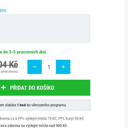
tmi
be do 3-5 pracovních dnů
04 Kč
 před slevou
PŘIDAT DO KOŠÍKU
em získáte
1 bod
do věrnostního programu
kovna.cz a PPL výdejní místa 75 Kč, PPL kurýr 95 Kč
ava zdarma na výdejní místa nad 9
00 Kč