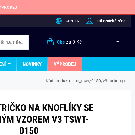
ÝPRODEJ
ČR/CZK
Zákaznická zóna
0
ks
za
0 Kč
ENÍ
NOVINKY
VÝPRODEJ
Kód produktu:
mo_tswt/0150/v3burbungy
TRIČKO NA KNOFLÍKY SE
ÝM VZOREM V3 TSWT-
0150