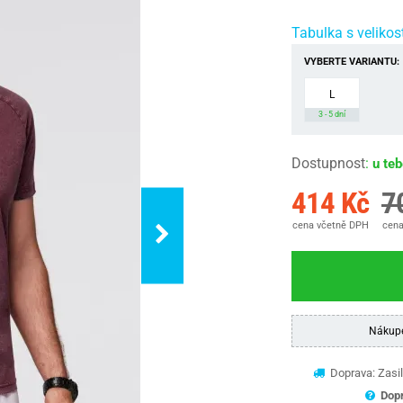
Tabulka s velikos
VYBERTE VARIANTU:
L
3 - 5 dní
Dostupnost
:
u te
414 Kč
7
cena včetně DPH
cena
Nákup
Doprava: Zasil
Dopr