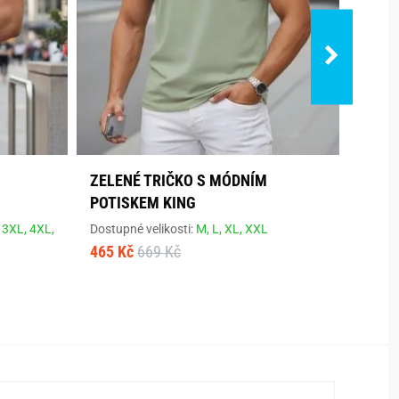
S
ZELENÉ TRIČKO S MÓDNÍM
BAVL
POTISKEM KING
KRÁT
,
3XL,
4XL,
Dostupné velikosti:
M,
L,
XL,
XXL
Dostup
465 Kč
669 Kč
355 K