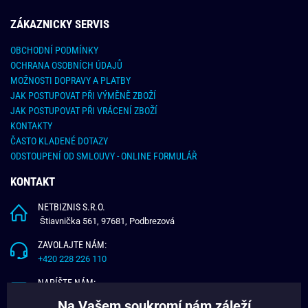
ZÁKAZNICKY SERVIS
OBCHODNÍ PODMÍNKY
OCHRANA OSOBNÍCH ÚDAJŮ
MOŽNOSTI DOPRAVY A PLATBY
JAK POSTUPOVAT PŘI VÝMĚNĚ ZBOŽÍ
JAK POSTUPOVAT PŘI VRÁCENÍ ZBOŽÍ
KONTAKTY
ČASTO KLADENÉ DOTAZY
ODSTOUPENÍ OD SMLOUVY - ONLINE FORMULÁŘ
KONTAKT
NETBIZNIS S.R.O.
Štiavnička 561, 97681, Podbrezová
ZAVOLAJTE NÁM:
+420 228 226 110
NAPÍŠTE NÁM:
info@budchlap.cz
Na Vašem soukromí nám záleží