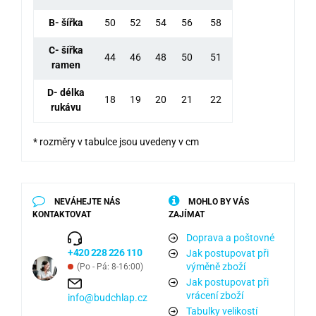
B- šířka
50
52
54
56
58
C- šířka
44
46
48
50
51
ramen
D- délka
18
19
20
21
22
rukávu
* rozměry v tabulce jsou uvedeny v cm
NEVÁHEJTE NÁS
MOHLO BY VÁS
KONTAKTOVAT
ZAJÍMAT
Doprava a poštovné
+420 228 226 110
Jak postupovat při
výměně zboží
(Po - Pá: 8-16:00)
Jak postupovat při
vrácení zboží
info@budchlap.cz
Tabulky velikostí