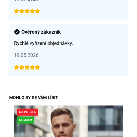
Ověřený zákazník
Rychlé vyřízení objednávky.
19.05.2026
MOHLO BY SE VÁM LÍBIT
SLEVA -31%
SLE
SKLADEM
SK