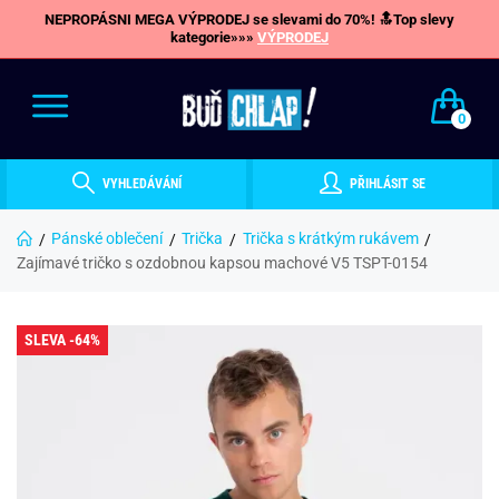
NEPROPÁSNI MEGA VÝPRODEJ se slevami do 70%! 🔝Top slevy
kategorie»»»
VÝPRODEJ
0
VYHLEDÁVÁNÍ
PŘIHLÁSIT SE
Pánské oblečení
Trička
Trička s krátkým rukávem
Zajímavé tričko s ozdobnou kapsou machové V5 TSPT-0154
SLEVA -64%