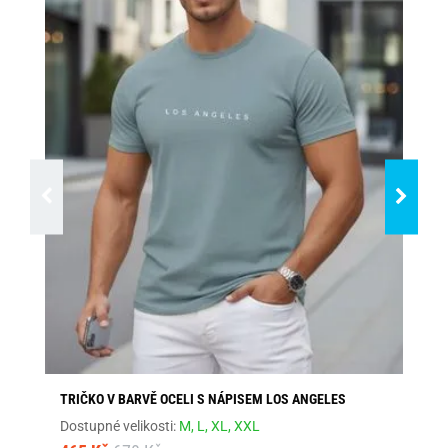
TRIČKO V BARVĚ OCELI S NÁPISEM LOS ANGELES
ŠE
Dostupné velikosti:
M,
L,
XL,
XXL
Dos