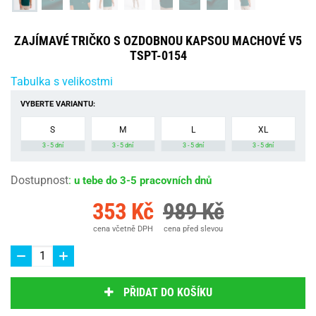
ZAJÍMAVÉ TRIČKO S OZDOBNOU KAPSOU MACHOVÉ V5
TSPT-0154
Tabulka s velikostmi
VYBERTE VARIANTU:
S
M
L
XL
3 - 5 dní
3 - 5 dní
3 - 5 dní
3 - 5 dní
Dostupnost
:
u tebe do 3-5 pracovních dnů
353 Kč
989 Kč
cena včetně DPH
cena před slevou
PŘIDAT DO KOŠÍKU