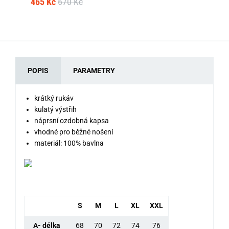
465 Kč
670 Kč
46
POPIS
PARAMETRY
krátký rukáv
kulatý výstřih
náprsní ozdobná kapsa
vhodné pro běžné nošení
materiál: 100% bavlna
S
M
L
XL
XXL
A- délka
68
70
72
74
76