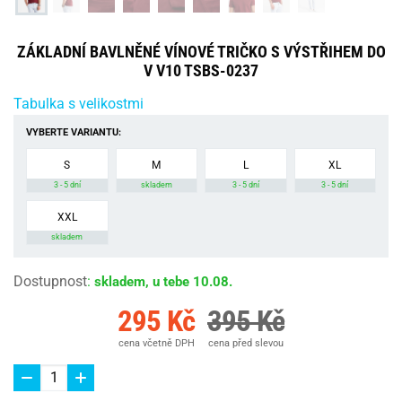
ZÁKLADNÍ BAVLNĚNÉ VÍNOVÉ TRIČKO S VÝSTŘIHEM DO
V V10 TSBS-0237
Tabulka s velikostmi
VYBERTE VARIANTU:
S
M
L
XL
3 - 5 dní
skladem
3 - 5 dní
3 - 5 dní
XXL
skladem
Dostupnost
:
skladem, u tebe 10.08.
295 Kč
395 Kč
cena včetně DPH
cena před slevou