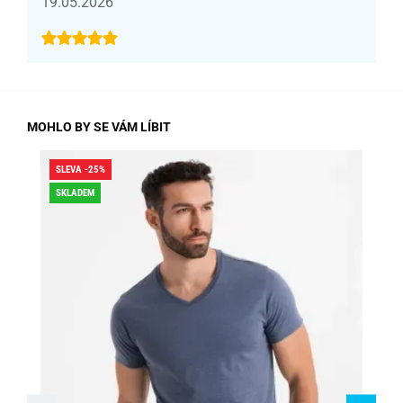
19.05.2026
MOHLO BY SE VÁM LÍBIT
SLEVA -25%
SLE
SKLADEM