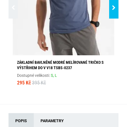
ZÁKLADNÍ BAVLNĚNÉ MODRÉ MELÍROVANÉ TRIČKO S
OL
VÝSTŘIHEM DO V V18 TSBS-0237
TS
Dostupné velikosti:
S,
L
Dos
295 Kč
395 Kč
27
POPIS
PARAMETRY