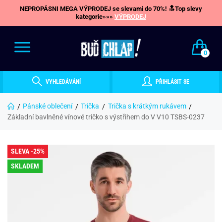
NEPROPÁSNI MEGA VÝPRODEJ se slevami do 70%! 🔝Top slevy
kategorie»»»
VÝPRODEJ
0
VYHLEDÁVÁNÍ
PŘIHLÁSIT SE
Pánské oblečení
Trička
Trička s krátkým rukávem
Základní bavlněné vínové tričko s výstřihem do V V10 TSBS-0237
SLEVA -25%
SKLADEM