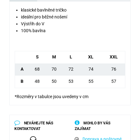
klasické bavlněné tričko
ideální pro běžné nošení
Výstřih do V
100% bavlna
S
M
L
XL
XXL
A
68
70
72
74
76
B
48
50
53
55
57
*Rozměry v tabulce jsou uvedeny v cm
NEVÁHEJTE NÁS
MOHLO BY VÁS
KONTAKTOVAT
ZAJÍMAT
Doprava a poštovné