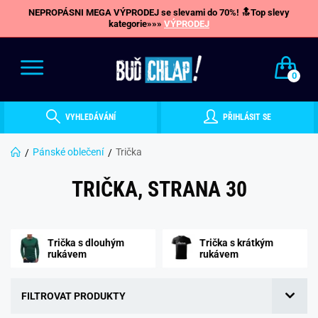
NEPROPÁSNI MEGA VÝPRODEJ se slevami do 70%! 🔝Top slevy
kategorie»»»
VÝPRODEJ
0
VYHLEDÁVÁNÍ
PŘIHLÁSIT SE
Pánské oblečení
Trička
TRIČKA, STRANA 30
Trička s dlouhým
Trička s krátkým
rukávem
rukávem
FILTROVAT PRODUKTY