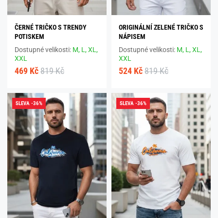
ČERNÉ TRIČKO S TRENDY
ORIGINÁLNÍ ZELENÉ TRIČKO S
POTISKEM
NÁPISEM
Dostupné velikosti:
M,
L,
XL,
Dostupné velikosti:
M,
L,
XL,
XXL
XXL
469 Kč
819 Kč
524 Kč
819 Kč
SLEVA -36%
SLEVA -36%