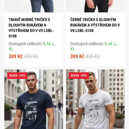
TMAVĚ MODRÉ TRIČKO S
ČERNÉ TRIČKO S DLOUHÝM
DLOUHÝM RUKÁVEM A
RUKÁVEM A VÝSTŘIHEM DO V
VÝSTŘIHEM DO V V5 LSBL-
V6 LSBL-0108
0108
Dostupné velikosti:
S,
M,
L,
Dostupné velikosti:
S,
M,
L,
XL
XL
309 Kč
435 Kč
309 Kč
435 Kč
SLEVA -29%
SLEVA -29%