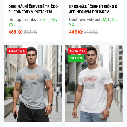
ORIGINÁLNÍ ČERVENÉ TRIČKO
ORIGINÁLNÍ ČERNÉ TRIČKO S
S JEDINEČNÝM POTISKEM
JEDINEČNÝM POTISKEM
Dostupné velikosti:
M,
L,
XL,
Dostupné velikosti:
M,
L,
XL,
XXL
XXL
468 Kč
819 Kč
465 Kč
815 Kč
SLEVA -43%
SLEVA -43%
SKLADEM