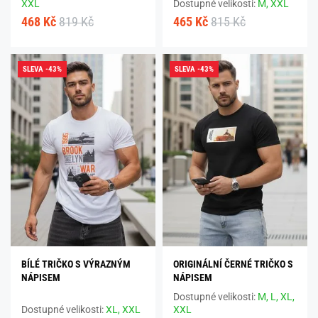
XXL
Dostupné velikosti:
M,
XXL
468 Kč
819 Kč
465 Kč
815 Kč
SLEVA -43%
SLEVA -43%
BÍLÉ TRIČKO S VÝRAZNÝM
ORIGINÁLNÍ ČERNÉ TRIČKO S
NÁPISEM
NÁPISEM
Dostupné velikosti:
M,
L,
XL,
Dostupné velikosti:
XL,
XXL
XXL