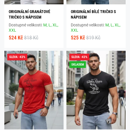
ORIGINÁLNÍ GRANÁTOVÉ
ORIGINÁLNÍ BÍLÉ TRIČKO S
TRIČKO S NÁPISEM
NÁPISEM
Dostupné velikosti:
M,
L,
XL,
Dostupné velikosti:
M,
L,
XL,
XXL
XXL
524 Kč
818 Kč
525 Kč
819 Kč
SLEVA -43%
SLEVA -43%
SKLADEM