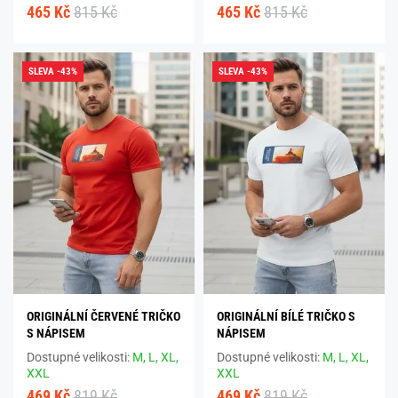
465 Kč
815 Kč
465 Kč
815 Kč
SLEVA -43%
SLEVA -43%
ORIGINÁLNÍ ČERVENÉ TRIČKO
ORIGINÁLNÍ BÍLÉ TRIČKO S
S NÁPISEM
NÁPISEM
Dostupné velikosti:
M,
L,
XL,
Dostupné velikosti:
M,
L,
XL,
XXL
XXL
469 Kč
819 Kč
469 Kč
819 Kč