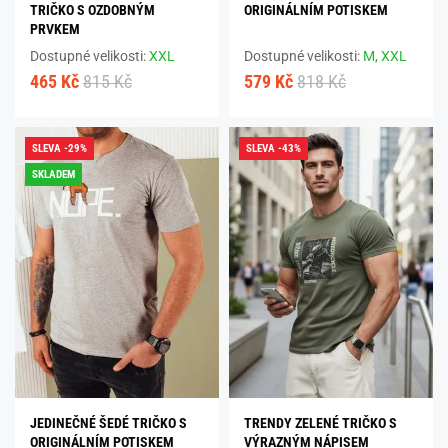
TRIČKO S OZDOBNÝM
ORIGINÁLNÍM POTISKEM
PRVKEM
Dostupné velikosti:
XXL
Dostupné velikosti:
M,
XXL
465 Kč
815 Kč
579 Kč
818 Kč
SLEVA -29%
SLEVA -43%
SKLADEM
JEDINEČNÉ ŠEDÉ TRIČKO S
TRENDY ZELENÉ TRIČKO S
ORIGINÁLNÍM POTISKEM
VÝRAZNÝM NÁPISEM