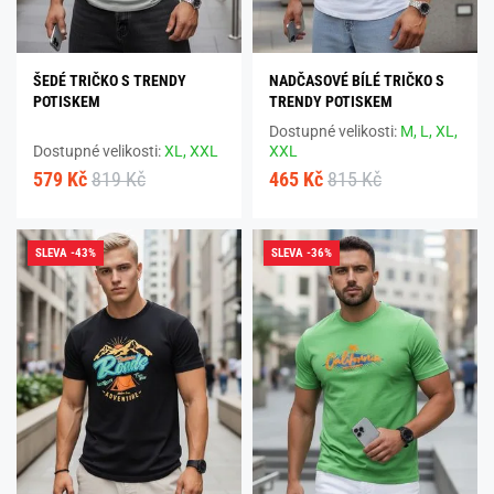
ŠEDÉ TRIČKO S TRENDY
NADČASOVÉ BÍLÉ TRIČKO S
POTISKEM
TRENDY POTISKEM
Dostupné velikosti:
M,
L,
XL,
Dostupné velikosti:
XL,
XXL
XXL
579 Kč
819 Kč
465 Kč
815 Kč
SLEVA -43%
SLEVA -36%