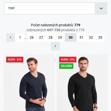
TOP
Počet nalezených produktů:
779
zobrazených
697-720
produktů z 779
1
…
26
27
28
29
30
31
32
33
SLEVA -29%
SLEVA -29%
SKLADEM