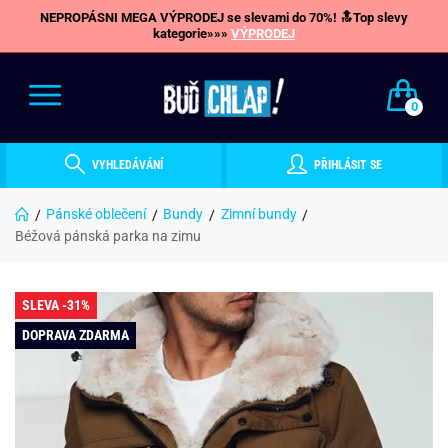
NEPROPÁSNI MEGA VÝPRODEJ se slevami do 70%! 🔝Top slevy
kategorie»»»
VÝPRODEJ
0
VYHLEDÁVÁNÍ
PŘIHLÁSIT SE
Pánské oblečení
Bundy
Zimní bundy
Béžová pánská parka na zimu
SLEVA -31%
DOPRAVA ZDARMA