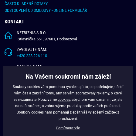
ČASTO KLADENÉ DOTAZY
ODSTOUPENÍ OD SMLOUVY - ONLINE FORMULÁŘ
KONTAKT
NETBIZNIS S.R.O.
Štiavnička 561, 97681, Podbrezová
ZAVOLAJTE NÁM:
+420 228 226 110
NAPÍŠTE NÁM:
info@budchlap.cz
Na Vašem soukromí nám záleží
UŽITEČNÉ INFORMACE
Soubory cookies vám pomohou rychle najít to, co potřebujete, ušetří
vám čas a zabrání tomu, aby se vám zobrazovaly reklamy, o které
O NÁS
se nezajímáte. Používáme
cookies
, abychom vám oznámili, že jste
VĚRNOSTNÍ PROGRAM
na naší stránce, a zobrazujeme produkty podle vašich preferencí.
BLOG
Soubory cookies nám pomáhají zlepšit váš vylepšený zážitek z
FACEBOOK
procházení.
Odmítnout vše