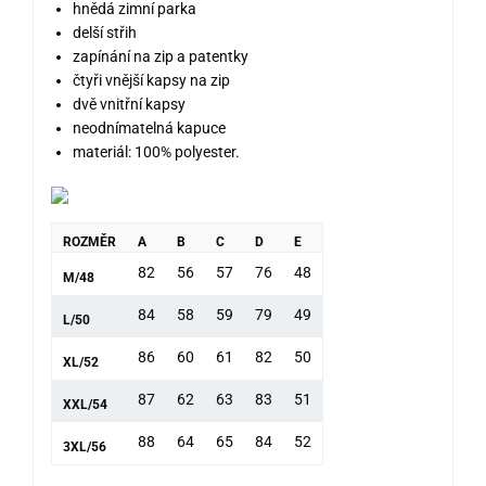
hnědá zimní parka
delší střih
zapínání na zip a patentky
čtyři vnější kapsy na zip
dvě vnitřní kapsy
neodnímatelná kapuce
materiál: 100% polyester.
ROZMĚR
A
B
C
D
E
82
56
57
76
48
M/48
84
58
59
79
49
L/50
86
60
61
82
50
XL/52
87
62
63
83
51
XXL/54
88
64
65
84
52
3XL/56