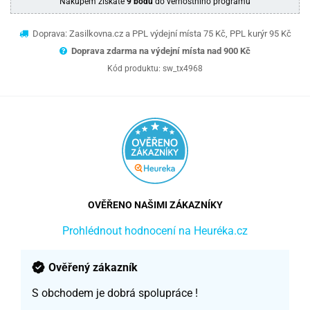
Nákupem získáte
9 bodů
do věrnostního programu
Doprava: Zasilkovna.cz a PPL výdejní místa 75 Kč, PPL kurýr 95 Kč
Doprava zdarma na výdejní místa nad 9
00 Kč
Kód produktu:
sw_tx4968
OVĚŘENO NAŠIMI ZÁKAZNÍKY
Prohlédnout hodnocení na Heuréka.cz
Ověřený zákazník
S obchodem je dobrá spolupráce !