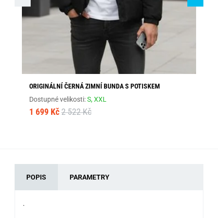
ORIGINÁLNÍ ČERNÁ ZIMNÍ BUNDA S POTISKEM
MO
Dostupné velikosti:
S,
XXL
Dos
1 699 Kč
2 522 Kč
1 
POPIS
PARAMETRY
.