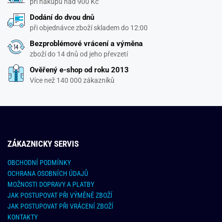
při nákupu nad 900 Kč
Dodání do dvou dnů
při objednávce zboží skladem do 12:00
Bezproblémové vrácení a výměna
zboží do 14 dnů od jeho převzetí
Ověřený e-shop od roku 2013
Více než 140 000 zákazníků
ZÁKAZNICKY SERVIS
OBCHODNÍ PODMÍNKY
OCHRANA OSOBNÍCH ÚDAJŮ
MOŽNOSTI DOPRAVY A PLATBY
JAK POSTUPOVAT PŘI VÝMĚNĚ ZBOŽÍ
JAK POSTUPOVAT PŘI VRÁCENÍ ZBOŽÍ
KONTAKTY