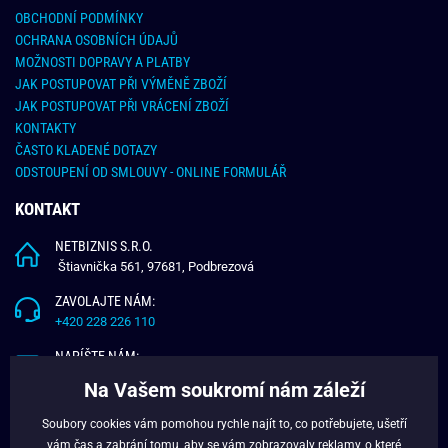
OBCHODNÍ PODMÍNKY
OCHRANA OSOBNÍCH ÚDAJŮ
MOŽNOSTI DOPRAVY A PLATBY
JAK POSTUPOVAT PŘI VÝMĚNĚ ZBOŽÍ
JAK POSTUPOVAT PŘI VRÁCENÍ ZBOŽÍ
KONTAKTY
ČASTO KLADENÉ DOTAZY
ODSTOUPENÍ OD SMLOUVY - ONLINE FORMULÁŘ
KONTAKT
NETBIZNIS S.R.O.
Štiavnička 561, 97681, Podbrezová
ZAVOLAJTE NÁM:
+420 228 226 110
NAPÍŠTE NÁM:
info@budchlap.cz
Na Vašem soukromí nám záleží
UŽITEČNÉ INFORMACE
Soubory cookies vám pomohou rychle najít to, co potřebujete, ušetří
vám čas a zabrání tomu, aby se vám zobrazovaly reklamy, o které