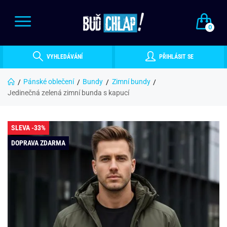
0
VYHLEDÁVÁNÍ
PŘIHLÁSIT SE
Pánské oblečení
Bundy
Zimní bundy
Jedinečná zelená zimní bunda s kapucí
SLEVA -33%
DOPRAVA ZDARMA