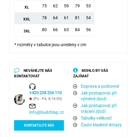
75
62
59
79
53
XL
78
64
61
81
54
XXL
80
66
63
84
56
3XL
* rozměry v tabulce jsou uvedeny v cm
NEVÁHEJTE NÁS
MOHLO BY VÁS
KONTAKTOVAT
ZAJÍMAT
Doprava a poštovné
+420 228 226 110
Jak postupovat při
výměně zboží
(Po - Pá: 8-16:00)
Jak postupovat při
vrácení zboží
info@budchlap.cz
Tabulky velikostí
Často kladené dotazy
KONTAKTUJTE NÁS