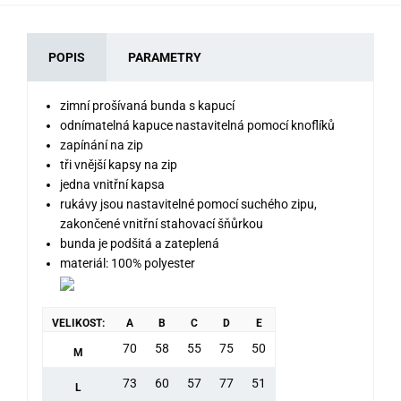
POPIS
PARAMETRY
zimní prošívaná bunda s kapucí
odnímatelná kapuce nastavitelná pomocí knoflíků
zapínání na zip
tři vnější kapsy na zip
jedna vnitřní kapsa
rukávy jsou nastavitelné pomocí suchého zipu,
zakončené vnitřní stahovací šňůrkou
bunda je podšitá a zateplená
materiál: 100% polyester
VELIKOST:
A
B
C
D
E
70
58
55
75
50
M
73
60
57
77
51
L