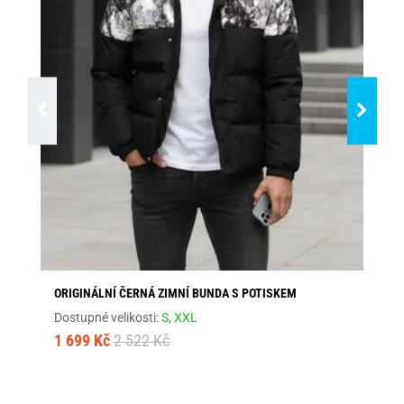
ORIGINÁLNÍ ČERNÁ ZIMNÍ BUNDA S POTISKEM
MO
Dostupné velikosti:
S,
XXL
Dos
1 699 Kč
2 522 Kč
1 